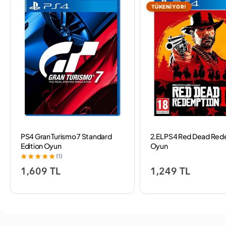
TÜKENİYOR!
PS4 Gran Turismo 7 Standard
2.EL PS4 Red Dead Re
Edition Oyun
Oyun
(1)
1,609 TL
1,249 TL