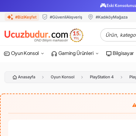
🎮
Eski Konsolunu
#BiziKeşfet
#GüvenliAlışveriş
#KadıköyMağaza
Oyun Konsol
Gaming Ürünleri
Bilgisayar
Anasayfa
Oyun Konsol
PlayStation 4
Pla