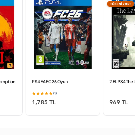
TÜKENİYOR!
demption
PS4 EA FC 26 Oyun
2.EL PS4 The
(1)
1,785 TL
969 TL