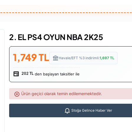
2. EL PS4 OYUN NBA 2K25
1,749
TL
Havale/EFT %3 indirimli:
1,697
TL
den başlayan taksitler ile
202 TL
Ürün geçici olarak temin edilememektedir.
Stoğa Gelince Haber Ver