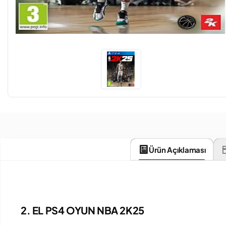
Ürün Açıklaması
2. EL PS4 OYUN NBA 2K25