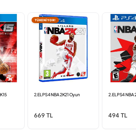
TÜKENİYOR!
2K15
2.EL PS4 NBA 2K21 Oyun
2.EL PS4 NBA 
669 TL
494 TL