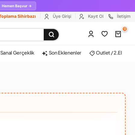
Hemen Başvur →
Toplama Sihirbazı
Üye Girişi
Kayıt Ol
İletişim
0
Sanal Gerçeklik
Son Eklenenler
Outlet / 2.El