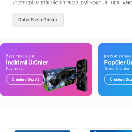
(TEST EDİLMİŞTİR.HİÇBİR PROBLEMİ YOKTUR , HERHANG
Daha Fazla Göster
ÖZEL TEKLİFLER
EN ÇOK SATAN
İndirimli Ürünler
Popüler Ür
Kaçırmayın
Trend Ürünler
Ürünlere Göz At
Ürünlere Göz