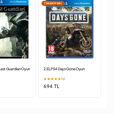
TÜKENİYOR!
TÜ
 Last Guardian Oyun
2.EL PS4 Days Gone Oyun
2.
(2)
694 TL
5