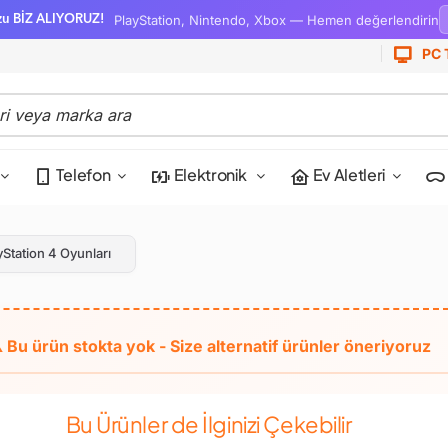
PlayStation, Nintendo, Xbox — Hemen değerlendirin
zu BİZ ALIYORUZ!
PC 
Telefon
Elektronik
Ev Aletleri
yStation 4 Oyunları
Bu Ürünler de İlginizi Çekebilir