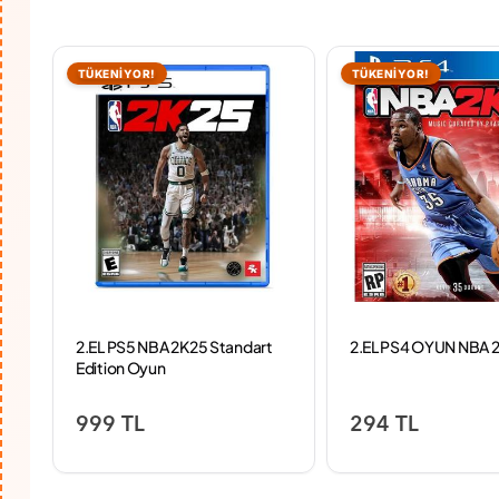
TÜKENİYOR!
TÜKENİYOR!
2.EL PS5 NBA 2K25 Standart
2.EL PS4 OYUN NBA 
Edition Oyun
999 TL
294 TL