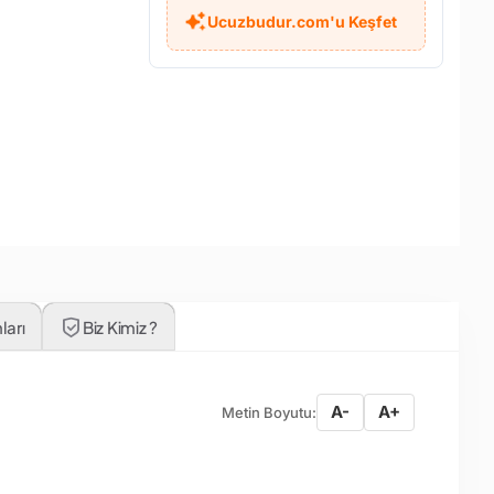
Ucuzbudur.com'u Keşfet
ları
Biz Kimiz ?
A-
A+
Metin Boyutu: