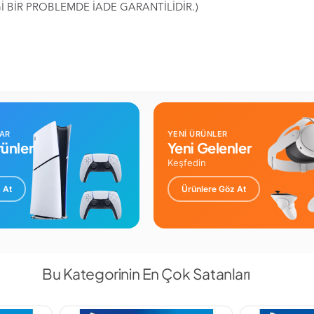
İ BİR PROBLEMDE İADE GARANTİLİDİR.)
LAR
YENİ ÜRÜNLER
ünler
Yeni Gelenler
Keşfedin
 At
Ürünlere Göz At
Bu Kategorinin En Çok Satanları