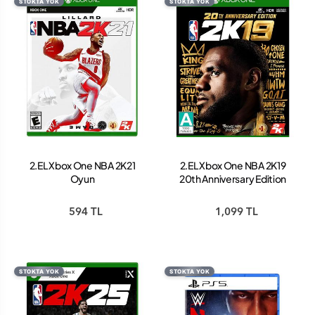
STOKTA YOK
STOKTA YOK
2.EL Xbox One NBA 2K21
2.EL Xbox One NBA 2K19
Oyun
20th Anniversary Edition
Oyun
594 TL
1,099 TL
STOKTA YOK
STOKTA YOK