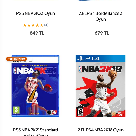
PS5 NBA 2K23 Oyun
2.EL PS4 Borderlands 3
Oyun
(4)
849 TL
679 TL
TÜKENİYOR!
PS5 NBA 2K21 Standard
2.EL PS4 NBA 2K18 Oyun
Edition Oyun