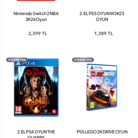
Nintendo Switch 2 NBA
2. EL PS5 OYUN W2K23
2K26 Oyun
OYUN
2,399 TL
1,389 TL
STOKTA YOK
STOKTA YOK
2.EL PS4 OYUN THE
PS5 LEGO 2K DRIVE OYUN
QUARRY