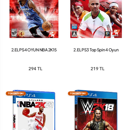
2.EL PS4 OYUN NBA 2K15
2.EL PS3 Top Spin 4 Oyun
294 TL
219 TL
TÜKENİYOR!
TÜKENİYOR!