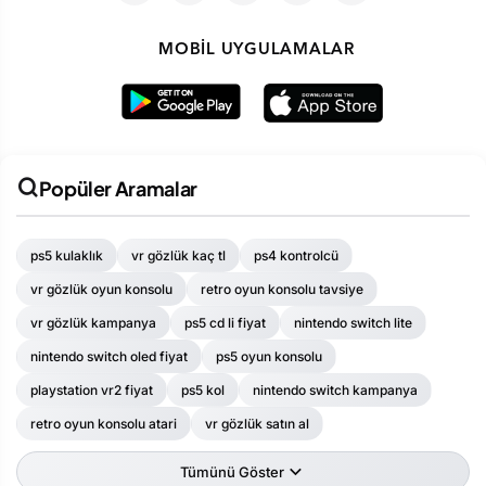
MOBIL UYGULAMALAR
Popüler Aramalar
ps5 kulaklık
vr gözlük kaç tl
ps4 kontrolcü
vr gözlük oyun konsolu
retro oyun konsolu tavsiye
vr gözlük kampanya
ps5 cd li fiyat
nintendo switch lite
nintendo switch oled fiyat
ps5 oyun konsolu
playstation vr2 fiyat
ps5 kol
nintendo switch kampanya
retro oyun konsolu atari
vr gözlük satın al
Tümünü Göster