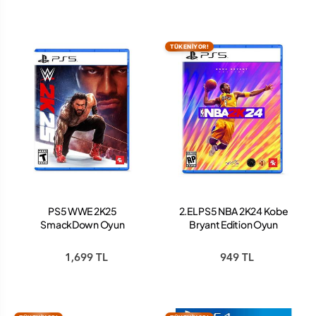
TÜKENİYOR!
PS5 WWE 2K25
2.EL PS5 NBA 2K24 Kobe
SmackDown Oyun
Bryant Edition Oyun
1,699 TL
949 TL