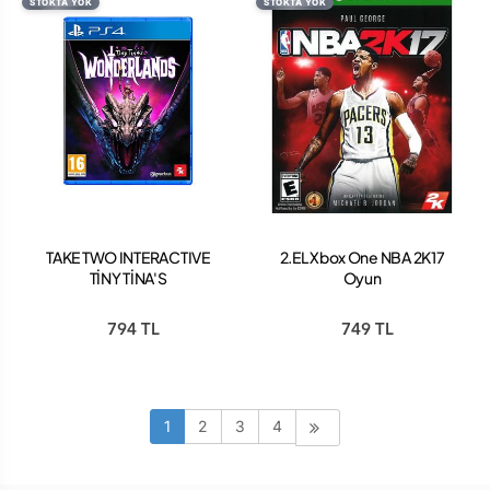
STOKTA YOK
STOKTA YOK
TAKE TWO INTERACTIVE
2.EL Xbox One NBA 2K17
TİNY TİNA'S
Oyun
WONDERLANDS PS4
OYUN
794 TL
749 TL
1
2
3
4