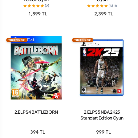
(2)
(6)
1,899 TL
2,399 TL
TÜKENİYOR!
TÜKENİYOR!
2.EL PS4 BATTLEBORN
2.EL PS5 NBA 2K25
Standart Edition Oyun
394 TL
999 TL