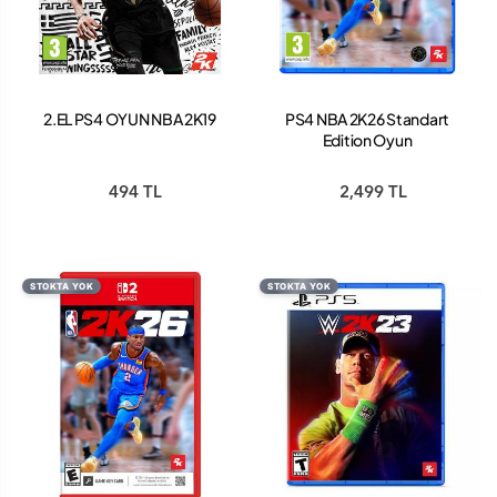
2.EL PS4 OYUN NBA 2K19
PS4 NBA 2K26 Standart
Edition Oyun
494 TL
2,499 TL
STOKTA YOK
STOKTA YOK