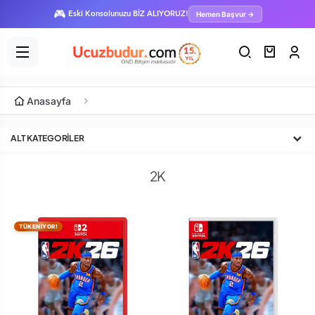
🎮
Hemen Başvur →
Eski Konsolunuzu BİZ ALIYORUZ!
Anasayfa
ALT KATEGORILER
2K
TÜKENİYOR!