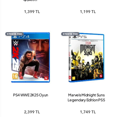
1,399 TL
1,199 TL
STOKTA YOK
STOKTA YOK
PS4 WWE 2K25 Oyun
Marvels Midnight Suns
Legendary Edition PS5
Oyun
2,399 TL
1,749 TL