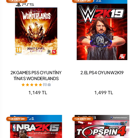
TÜKENİYOR!
TÜKENİYOR!
2K GAMES PS5 OYUN TİNY
2.EL PS4 OYUN W2K19
TİNA'S WONDERLANDS
PS5 NEXT LEVEL EDİTİON
(1)
1,149 TL
1,499 TL
TÜKENİYOR!
TÜKENİYOR!