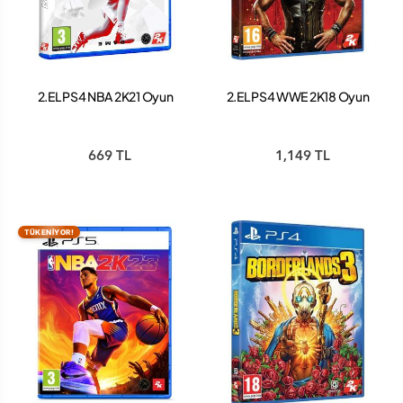
2.EL PS4 NBA 2K21 Oyun
2.EL PS4 WWE 2K18 Oyun
669 TL
1,149 TL
TÜKENİYOR!