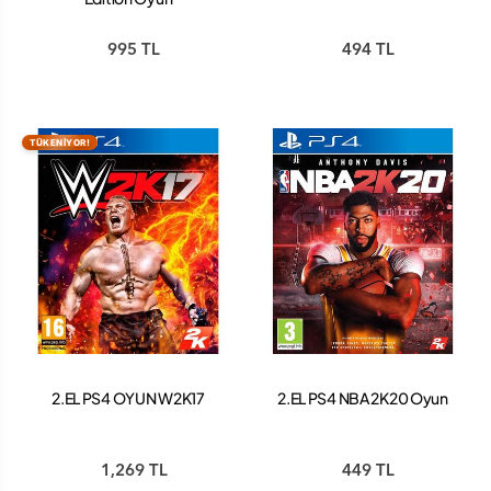
995 TL
494 TL
TÜKENİYOR!
2.EL PS4 OYUN W2K17
2.EL PS4 NBA 2K20 Oyun
1,269 TL
449 TL