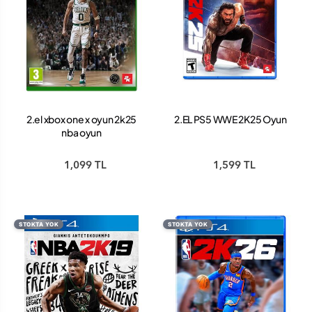
2.el xbox one x oyun 2k25
2.EL PS5 WWE 2K25 Oyun
nba oyun
1,099 TL
1,599 TL
STOKTA YOK
STOKTA YOK