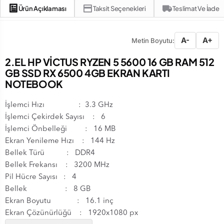
Ürün Açıklaması
Taksit Seçenekleri
Teslimat Ve İade
A-
A+
Metin Boyutu:
2.EL HP VİCTUS RYZEN 5 5600 16 GB RAM 512
GB SSD RX 6500 4GB EKRAN KARTI
NOTEBOOK
İşlemci Hızı : 3.3 GHz
İşlemci Çekirdek Sayısı : 6
İşlemci Önbelleği : 16 MB
Ekran Yenileme Hızı : 144 Hz
Bellek Türü : DDR4
Bellek Frekansı : 3200 MHz
Pil Hücre Sayısı : 4
Bellek : 8 GB
Ekran Boyutu : 16.1 inç
Ekran Çözünürlüğü : 1920x1080 px