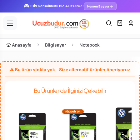
🎮
Hemen Başvur →
Eski Konsolunuzu BİZ ALIYORUZ!
Anasayfa
Bilgisayar
Notebook
Bu Ürünler de İlginizi Çekebilir
TÜKENİYOR!