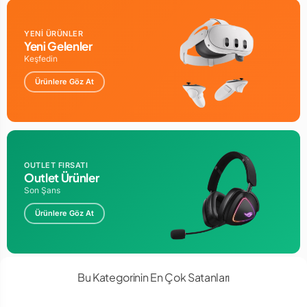
YENİ ÜRÜNLER
Yeni Gelenler
Keşfedin
Ürünlere Göz At
OUTLET FIRSATI
Outlet Ürünler
Son Şans
Ürünlere Göz At
Bu Kategorinin En Çok Satanları