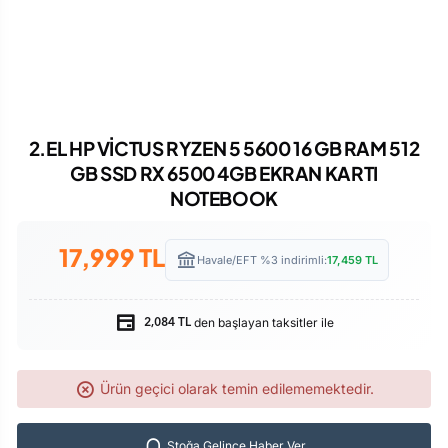
2.EL HP VİCTUS RYZEN 5 5600 16 GB RAM 512
GB SSD RX 6500 4GB EKRAN KARTI
NOTEBOOK
17,999
TL
Havale/EFT %3 indirimli:
17,459
TL
den başlayan taksitler ile
2,084 TL
Ürün geçici olarak temin edilememektedir.
Stoğa Gelince Haber Ver