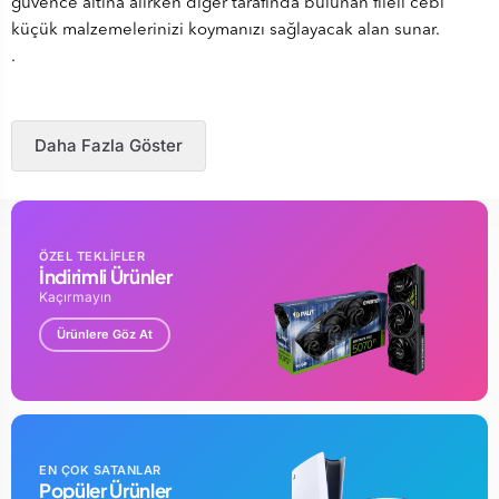
güvence altına alırken diğer tarafında bulunan fileli cebi
küçük malzemelerinizi koymanızı sağlayacak alan sunar.
.
Daha Fazla Göster
ÖZEL TEKLİFLER
İndirimli Ürünler
Kaçırmayın
Ürünlere Göz At
EN ÇOK SATANLAR
Popüler Ürünler