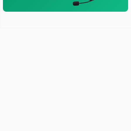
KURUMSAL
MÜŞTERI HIZMETLERI
Kullanım Şartları
Kullanım Şartları
Gizlilik ve Güvenlik
İletişim
Kargo ve Taşıma Bilgileri
Sipariş Takibi
Hakkımızda
S.S.S.
Garanti ve Servisler
SOSYAL MEDYA