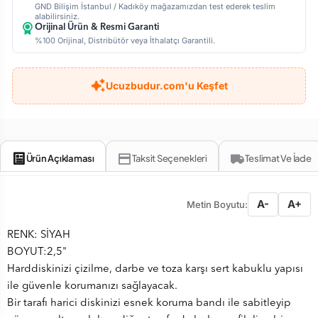
GND Bilişim İstanbul / Kadıköy mağazamızdan test ederek teslim
alabilirsiniz.
Orijinal Ürün & Resmi Garanti
%100 Orijinal, Distribütör veya İthalatçı Garantili.
Ucuzbudur.com'u Keşfet
Ürün Açıklaması
Taksit Seçenekleri
Teslimat Ve İade
A-
A+
Metin Boyutu:
RENK: SİYAH
BOYUT:2,5"
Harddiskinizi çizilme, darbe ve toza karşı sert kabuklu yapısı
ile güvenle korumanızı sağlayacak.
Bir tarafı harici diskinizi esnek koruma bandı ile sabitleyip