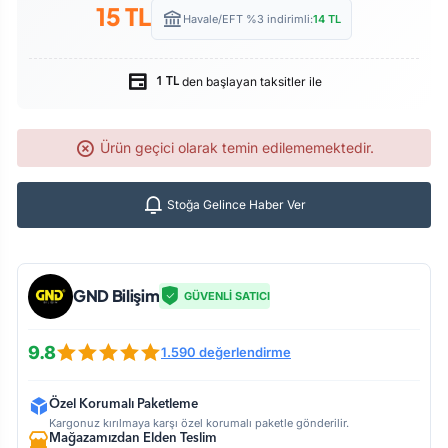
15
TL
Havale/EFT %3 indirimli:
14
TL
den başlayan taksitler ile
1 TL
Ürün geçici olarak temin edilememektedir.
Stoğa Gelince Haber Ver
GND Bilişim
GÜVENLİ SATICI
9.8
1.590 değerlendirme
Özel Korumalı Paketleme
Kargonuz kırılmaya karşı özel korumalı paketle gönderilir.
Mağazamızdan Elden Teslim