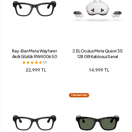
Ray-Ban Meta Wayfarer
2.EL Oculus Meta Quest 3S
Akıllı Gözlük RW4006 50
128 GB Kablosuz Sanal
Beden 601S1M50 Mat
Gerçeklik Gözlüğü
(7)
Siyah Şeffaf Grafit Yeşil
22,999 TL
14,999 TL
Transitions Cam Rengi
TÜKENİYOR!