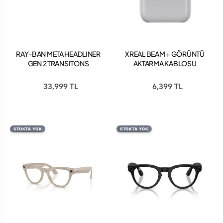
RAY-BAN META HEADLINER
XREAL BEAM + GÖRÜNTÜ
GEN 2 TRANSITONS
AKTARMA KABLOSU
EMERALD
33,999 TL
6,399 TL
STOKTA YOK
STOKTA YOK