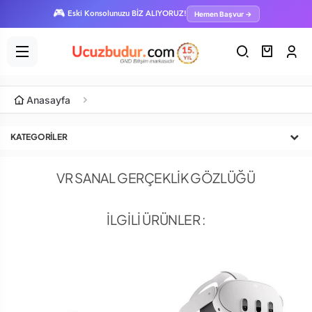
🎮
Hemen Başvur →
Eski Konsolunuzu BİZ ALIYORUZ!
Anasayfa
KATEGORILER
VR SANAL GERÇEKLİK GÖZLÜĞÜ
İLGİLİ ÜRÜNLER :