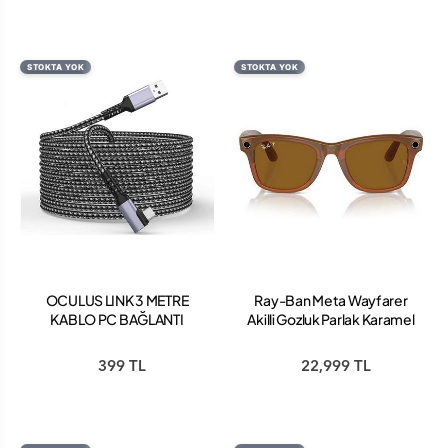
STOKTA YOK
STOKTA YOK
OCULUS LINK 3 METRE
Ray-Ban Meta Wayfarer
KABLO PC BAĞLANTI
Akilli Gozluk Parlak Karamel
KABLO USB TO TYPE C
Polarize Kahverengi
RW4008
399 TL
22,999 TL