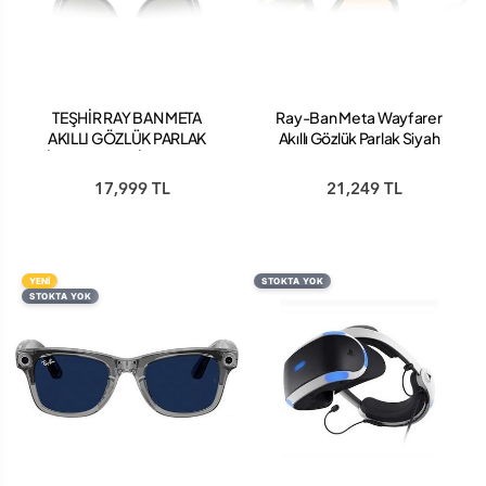
TEŞHİR RAY BAN META
Ray-Ban Meta Wayfarer
AKILLI GÖZLÜK PARLAK
Akıllı Gözlük Parlak Siyah
SİYAH G 15 YEŞİL RW 4006
Sarı
17,999 TL
21,249 TL
YENİ
STOKTA YOK
STOKTA YOK