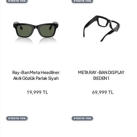
STOKTA YOK
STOKTA YOK
Ray-Ban Meta Headliner
META RAY-BAN DISPLAY
Akıllı Gözlük Parlak Siyah
BEDEN 1
Polarize G15 Yeşil rw-4009
19,999 TL
69,999 TL
STOKTA YOK
STOKTA YOK