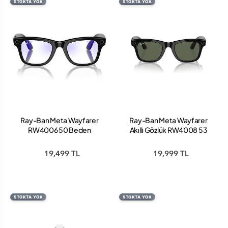
STOKTA YOK
STOKTA YOK
Ray-Ban Meta Wayfarer
Ray-Ban Meta Wayfarer
RW4006 50 Beden
Akıllı Gözlük RW4008 53
601/SB50 Parlak Siyah-
Beden 601/7153 Parlak
Clear
Siyah G15 Yeşil
19,499 TL
19,999 TL
STOKTA YOK
STOKTA YOK