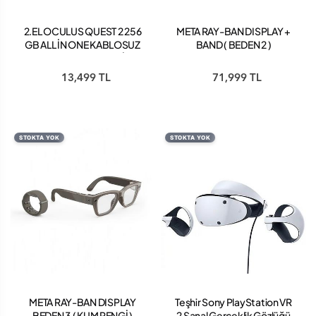
2.EL OCULUS QUEST 2 256
META RAY-BAN DISPLAY +
GB ALL İN ONE KABLOSUZ
BAND ( BEDEN 2 )
VR SANAL GERÇEKLİK
GÖZLÜĞÜ
13,499 TL
71,999 TL
STOKTA YOK
STOKTA YOK
META RAY-BAN DISPLAY
Teşhir Sony PlayStation VR
BEDEN 3 ( KUM RENGİ )
2 Sanal Gerçeklik Gözlüğü