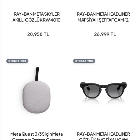
RAY-BAN META SKYLER
RAY-BAN META HEADLINER
AKILLI GÖZLÜK RW 4010
MAT SİYAH ŞEFFAF CAM (2.
TRANSİTİONS 6700MF52
NESİL) RW 4013
GÜNEŞTE KOYULAŞAN
20,950 TL
26,999 TL
SHINY CHALKY GRAY
STOKTA YOK
STOKTA YOK
Meta Quest 3/3S için Meta
RAY-BAN META HEADLINER
Compact Taşıma Çantası
GÖZLÜK MAT SİYAH CAM