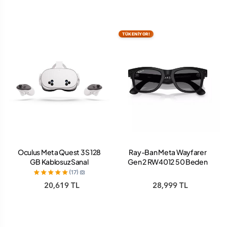
TÜKENİYOR!
Oculus Meta Quest 3S 128
Ray-Ban Meta Wayfarer
GB Kablosuz Sanal
Gen 2 RW4012 50 Beden
Gerçeklik Gözlüğü
601ST350 Mat Siyah-Polar
(17)
Gradient Graphite
20,619 TL
28,999 TL