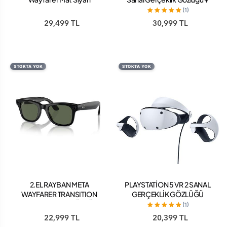
Polarize Cam Size 50
Batman Arkham Oyunu
(1)
29,499 TL
30,999 TL
STOKTA YOK
STOKTA YOK
2.EL RAYBAN META
PLAYSTATİON 5 VR 2 SANAL
WAYFARER TRANSITION
GERÇEKLİK GÖZLÜĞÜ
GRAPH GREEN GÖZLÜK
HORİZON CALL OF THE
(1)
MOUNTAİON VR SET
22,999 TL
20,399 TL