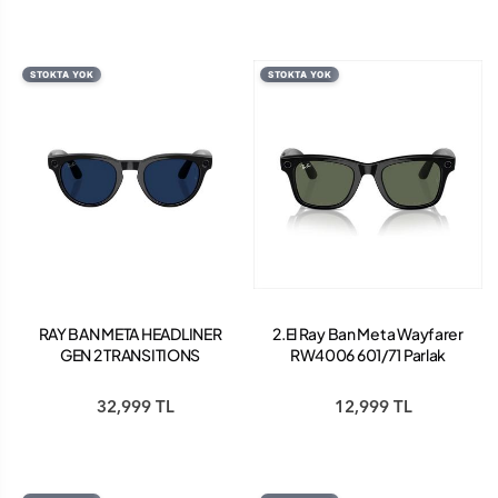
STOKTA YOK
STOKTA YOK
RAY BAN META HEADLINER
2.El Ray Ban Meta Wayfarer
GEN 2 TRANSITIONS
RW4006 601/71 Parlak
SAPPHIRE
Siyah-Yeşil Akıllı Gözlük En
Popüler Akıllı Gözlük
32,999 TL
12,999 TL