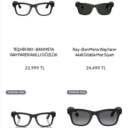
TEŞHİR RAY-BAN META
Ray-Ban Meta Wayfarer
WAYFARER AKILLI GÖZLÜK
Akıllı Gözlük Mat Siyah
MAT SİYAH ŞEFFAF GRAFİT
Şeffaf Grafit Yeşil
YEŞİL TRANSİTİONS CAM
Transitions Cam Rengi
23,999 TL
24,499 TL
RENGİ RW4006
RW4008
STOKTA YOK
STOKTA YOK