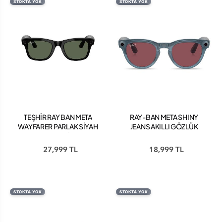
STOKTA YOK
STOKTA YOK
TEŞHİR RAY BAN META
RAY-BAN META SHINY
WAYFARER PARLAK SİYAH
JEANS AKILLI GÖZLÜK
KARARAN YEŞİL GEN 2
POLAR DUSTY RED
GÖZLÜK
RW4009
27,999 TL
18,999 TL
STOKTA YOK
STOKTA YOK