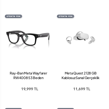
STOKTA YOK
STOKTA YOK
Ray-Ban Meta Wayfarer
Meta Quest 2 128 GB
RW4008 53 Beden
Kablosuz Sanal Gerçeklik
601/SB53 Parlak Siyah-
Gözlüğü + Resident Evil 4
Clear
Key
19,999 TL
11,699 TL