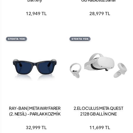
Gerçeklik Gözlüğü
12,949 TL
28,979 TL
STOKTA YOK
STOKTA YOK
RAY-BAN | META WAYFARER
2.EL OCULUS META QUEST
(2. NESİL) - PARLAK KOZMİK
2 128 GB ALL İN ONE
MAVİ KARARAN SAFİRCAM
KABLOSUZ VR SANAL
GERÇEKLİK GÖZLÜĞÜ
32,999 TL
11,699 TL