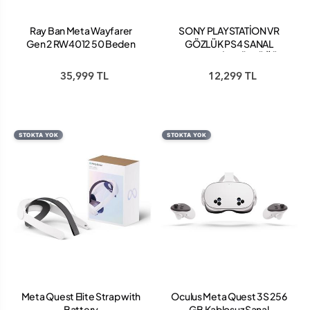
Ray Ban Meta Wayfarer
SONY PLAYSTATİON VR
Gen 2 RW4012 50 Beden
GÖZLÜK PS4 SANAL
Transparan Gri -Transitions
GERÇEKLİK GÖZLÜĞÜ
Safir Mavi
35,999 TL
12,299 TL
STOKTA YOK
STOKTA YOK
Meta Quest Elite Strap with
Oculus Meta Quest 3S 256
Battery
GB Kablosuz Sanal