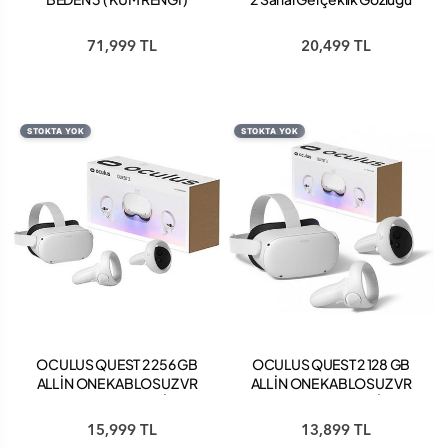
71,999 TL
20,499 TL
STOKTA YOK
STOKTA YOK
OCULUS QUEST 2 256 GB
OCULUS QUEST 2 128 GB
ALL İN ONE KABLOSUZ VR
ALL İN ONE KABLOSUZ VR
SANAL GERÇEKLİK
SANAL GERÇEKLİK
GÖZLÜĞÜ
GÖZLÜĞÜ
15,999 TL
13,899 TL