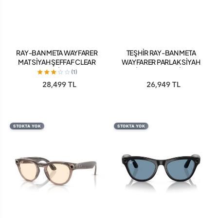
RAY-BAN META WAYFARER
TEŞHİR RAY-BAN META
MAT SİYAH ŞEFFAF CLEAR
WAYFARER PARLAK SİYAH
CAM (2.NESİL) RW4012
YEŞİL CAM (2. NESİL) RW
(1)
4012
28,499 TL
26,949 TL
STOKTA YOK
STOKTA YOK