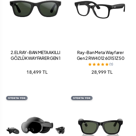
2.EL RAY-BAN META AKILLI
Ray-Ban Meta Wayfarer
GÖZLÜK WAYFARER GEN 1
Gen 2 RW4012 601S1Z 50
TRANSITION GREEN
Beden Mat Siyah-
(1)
Transitions Gri Akıllı Gözlük
18,499 TL
28,999 TL
STOKTA YOK
STOKTA YOK