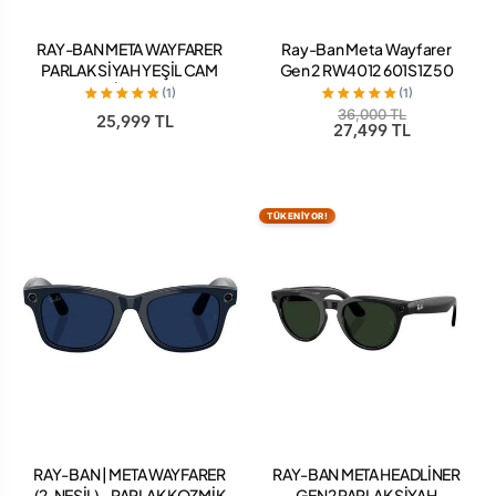
RAY-BAN META WAYFARER
Ray-Ban Meta Wayfarer
PARLAK SİYAH YEŞİL CAM
Gen 2 RW4012 601S1Z 50
(2. NESİL) RW 4012
Beden Mat Siyah-Clear
(1)
(1)
36,000 TL
25,999 TL
27,499 TL
TÜKENİYOR!
RAY-BAN | META WAYFARER
RAY-BAN META HEADLİNER
(2. NESİL) - PARLAK KOZMİK
GEN2 PARLAK SİYAH