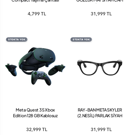
(2.NESİL) RW4013
4,799 TL
31,999 TL
STOKTA YOK
STOKTA YOK
Meta Quest 3S Xbox
RAY-BAN META SKYLER
Edition 128 GB Kablosuz
(2.NESİL) PARLAK SİYAH
Sanal Gerçeklik Gözlüğü
CLEAR CAM
32,999 TL
31,999 TL