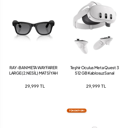
RAY-BAN META WAYFARER
Teşhir Oculus Meta Quest 3
LARGE (2.NESİL) MAT SİYAH
512 GB Kablosuz Sanal
KARARAN GRİ CAM
Gerçeklik Gözlüğü
29,999 TL
29,999 TL
TÜKENİYOR!