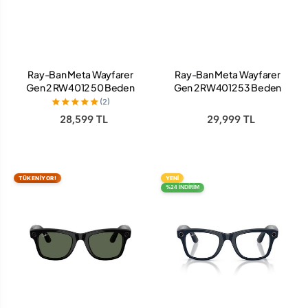
Ray-Ban Meta Wayfarer
Ray-Ban Meta Wayfarer
Gen 2 RW4012 50 Beden
Gen 2 RW4012 53 Beden
601/1M Parlak Siyah-Şeffaf
601/1M53 Parlak Siyah-
(2)
Grafit Yeşil Transitions
Şeffaf Grafit Yeşil
28,599 TL
29,999 TL
TÜKENİYOR!
YENİ
%24 İNDİRİM