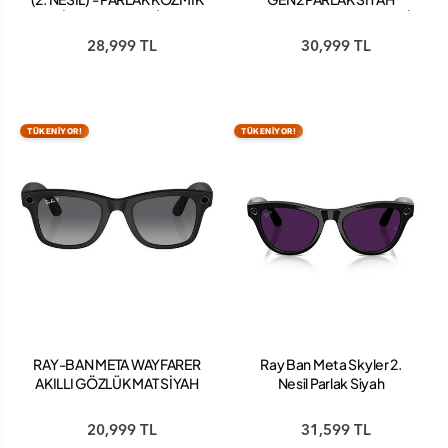
MAVİ KARARAN SAFİRCAM
ŞEFFAF TRANSITIONS YEŞİL
SİZE 50
CAM SİZE 50
28,999 TL
30,999 TL
TÜKENİYOR!
TÜKENİYOR!
RAY-BAN META WAYFARER
Ray Ban Meta Skyler 2.
AKILLI GÖZLÜK MAT SİYAH
Nesil Parlak Siyah
POLAR GRADIENT
Transitions Ametist Mor
GRAPHITE
20,999 TL
31,599 TL