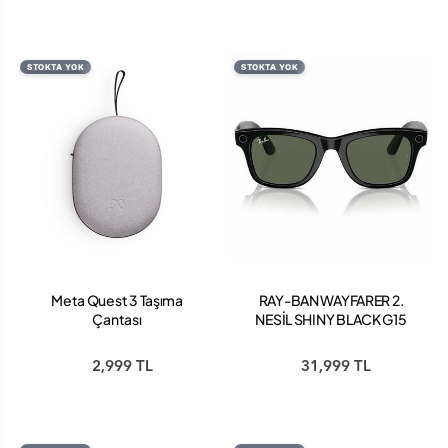
STOKTA YOK
STOKTA YOK
Meta Quest 3 Taşıma
RAY-BAN WAYFARER 2.
Çantası
NESİL SHINY BLACK G15
GREEN
2,999 TL
31,999 TL