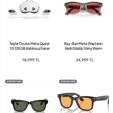
Teşhir Oculus Meta Quest
Ray-Ban Meta Wayfarer
3S 128 GB Kablosuz Sanal
Akıllı Gözlük Shiny Warm
Gerçeklik Gözlüğü
Stone Watermelon Red
Transitions RW4006
18,999 TL
24,999 TL
STOKTA YOK
STOKTA YOK