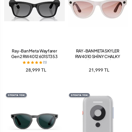
Ray-Ban Meta Wayfarer
RAY-BAN META SKYLER
Gen 2 RW4012 601ST353
RW4010 SHİNY CHALKY
53 Beden Mat Siyah-Polar
GRAY CİNNAMON PİNK 52
(1)
Gradient Graphite
28,999 TL
21,999 TL
STOKTA YOK
STOKTA YOK