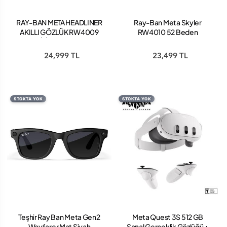
RAY-BAN META HEADLINER
Ray-Ban Meta Skyler
AKILLI GÖZLÜK RW4009
RW4010 52 Beden
TRANSİTİONS 6705ZX 50
601/MF52 Parlak Siyah-
GÜNEŞTE KOYULAŞAN
Transitions Cerulean Blue
24,999 TL
23,499 TL
UNİSEX GÜNEŞ GÖZLÜĞÜ
YELLOW SAFFRON
STOKTA YOK
STOKTA YOK
Teşhir Ray Ban Meta Gen2
Meta Quest 3S 512 GB
Wayfarer Mat Siyah
Sanal Gerçeklik Gözlüğü +