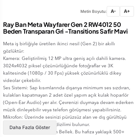
A-
A+
Metin Boyutu:
Ray Ban Meta Wayfarer Gen 2 RW4012 50
Beden Transparan Gri -Transitions Safir Mavi
Meta iş birliğiyle üretilen ikinci nesil (Gen 2) bir akıllı
gözlüktür:
​Kamera: Geliştirilmiş 12 MP ultra geniş açılı dahili kamera.
3024x4032 piksel çözünürlüğünde fotoğraflar ve 3K
kalitesinde (1080p / 30 Fps) yüksek çözünürlüklü dikey
videolar çekebilir.
​Ses Sistemi: Sap kısımlarında dışarıya minimum ses sızdıran,
kulakları kapatmayan 2 adet özel yapım açık kulak hoparlör
(Open-Ear Audio) yer alır. Çevrenizi duymaya devam ederken
müzik dinleyebilir veya telefon görüşmesi yapabilirsiniz.
​Mikrofon: Üzerinde sesinizi pürüzsüz alan ve dış gürültüyü
engelleyen 5'li mikrofon dizilimi bulunur.
Daha Fazla Göster
​Hafıza: 32 GB Dahili Flash Bellek. Bu hafıza yaklaşık 500+