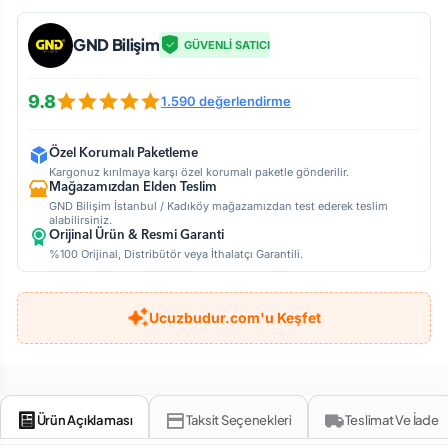
GND Bilişim
GÜVENLİ SATICI
9.8
1.590 değerlendirme
Özel Korumalı Paketleme
Kargonuz kırılmaya karşı özel korumalı paketle gönderilir.
Mağazamızdan Elden Teslim
GND Bilişim İstanbul / Kadıköy mağazamızdan test ederek teslim
alabilirsiniz.
Orijinal Ürün & Resmi Garanti
%100 Orijinal, Distribütör veya İthalatçı Garantili.
Ucuzbudur.com'u Keşfet
Ürün Açıklaması
Taksit Seçenekleri
Teslimat Ve İade