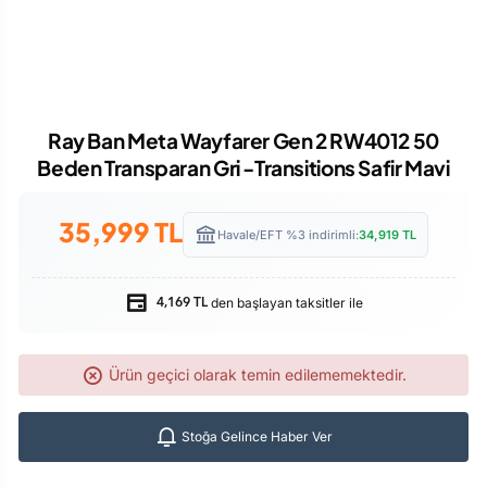
Ray Ban Meta Wayfarer Gen 2 RW4012 50
Beden Transparan Gri -Transitions Safir Mavi
35,999
TL
Havale/EFT %3 indirimli:
34,919
TL
den başlayan taksitler ile
4,169 TL
Ürün geçici olarak temin edilememektedir.
Stoğa Gelince Haber Ver