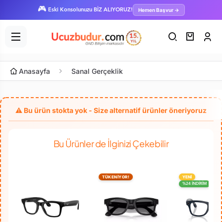
🎮
Hemen Başvur →
Eski Konsolunuzu BİZ ALIYORUZ!
Anasayfa
Sanal Gerçeklik
Bu Ürünler de İlginizi Çekebilir
TÜKENİYOR!
YENİ
%24 İNDİRİM