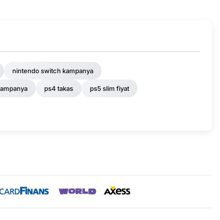
nintendo switch kampanya
kampanya
ps4 takas
ps5 slim fiyat