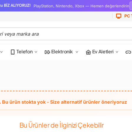
PlayStation, Nintendo, Xbox — Hemen değerlendirin
zu BİZ ALIYORUZ!
PC 
Telefon
Elektronik
Ev Aletleri
Bu Ürünler de İlginizi Çekebilir