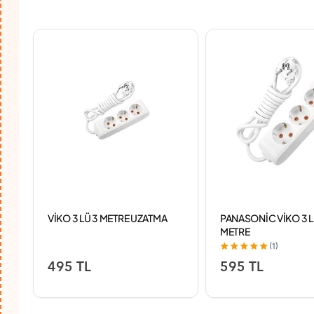
VİKO 3 LÜ 3 METRE UZATMA
PANASONİC VİKO 3 L
METRE
(1)
495 TL
595 TL