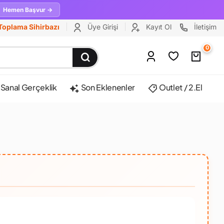
Hemen Başvur →
Toplama Sihirbazı
Üye Girişi
Kayıt Ol
İletişim
0
Sanal Gerçeklik
Son Eklenenler
Outlet / 2.El