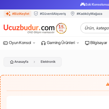
🎮
Eski Konsolunu
#BiziKeşfet
#GüvenliAlışveriş
#KadıköyMağaza
Oyun Konsol
Gaming Ürünleri
Bilgisayar
Anasayfa
Elektronik