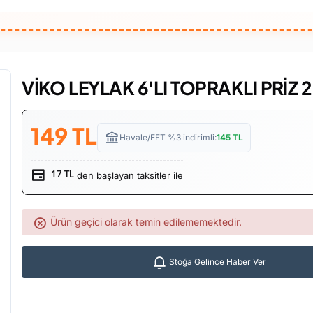
VİKO LEYLAK 6'LI TOPRAKLI PRİZ 2
149
TL
Havale/EFT %3 indirimli:
145
TL
den başlayan taksitler ile
17 TL
Ürün geçici olarak temin edilememektedir.
Stoğa Gelince Haber Ver