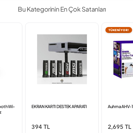
Bu Kategorinin En Çok Satanları
TÜKENİYOR!
ooth Wi-
EKRAN KARTI DESTEK APARATI
Auhma AHV-12
z
394 TL
2,695 TL