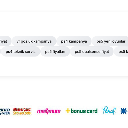
fiyat
vr gözlük kampanya
ps4 kampanya
ps5 yeni oyunlar
ps4 teknik servis
ps5 fiyatları
ps5 dualsense fiyat
ps5 