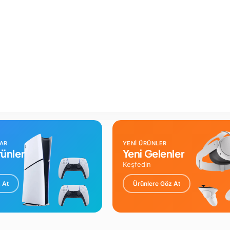
LAR
YENİ ÜRÜNLER
ünler
Yeni Gelenler
Keşfedin
 At
Ürünlere Göz At