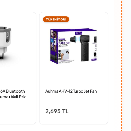
TÜKENİYOR!
16A Bluetooth
Auhma AHV-12 Turbo Jet Fan
Loona P
malı Akıllı Priz
Köpek
2,695 TL
33,9