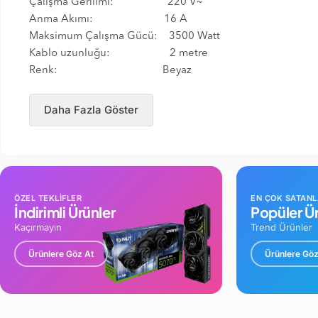
Çalışma Gerilimi: 220 V~
Anma Akımı: 16 A
Maksimum Çalışma Gücü: 3500 Watt
Kablo uzunluğu: 2 metre
Renk: Beyaz
Daha Fazla Göster
ÖZEL TEKLİFLER
EN ÇOK SATAN
İndirimli Ürünler
Popüler Ür
Kaçırmayın
Trend Ürünler
Ürünlere Göz At
Ürünlere Göz