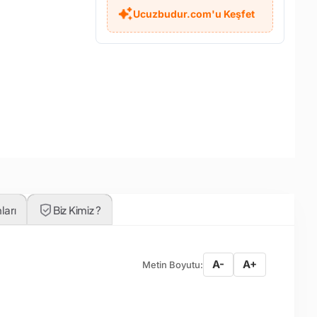
Ucuzbudur.com'u Keşfet
ları
Biz Kimiz ?
A-
A+
Metin Boyutu: