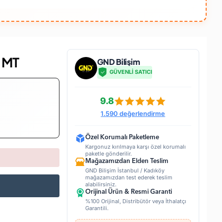
 MT
GND Bilişim
GÜVENLİ SATICI
9.8
1.590 değerlendirme
Özel Korumalı Paketleme
Kargonuz kırılmaya karşı özel korumalı
paketle gönderilir.
Mağazamızdan Elden Teslim
GND Bilişim İstanbul / Kadıköy
mağazamızdan test ederek teslim
alabilirsiniz.
Orijinal Ürün & Resmi Garanti
%100 Orijinal, Distribütör veya İthalatçı
Garantili.