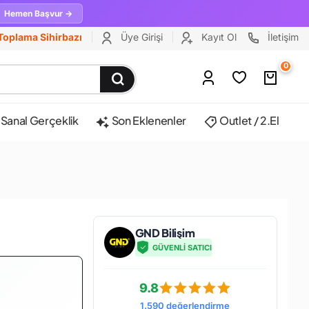
Hemen Başvur →
Toplama Sihirbazı
Üye Girişi
Kayıt Ol
İletişim
0
Sanal Gerçeklik
Son Eklenenler
Outlet / 2.El
GND Bilişim
GÜVENLİ SATICI
9.8
1.590 değerlendirme