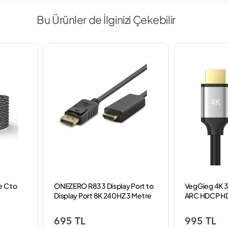
Bu Ürünler de İlginizi Çekebilir
e C to
ONEZERO R833 Display Port to
VegGieg 4K 
Display Port 8K 240HZ 3 Metre
ARC HDCP HD
Kablo
Metre
695 TL
995 TL