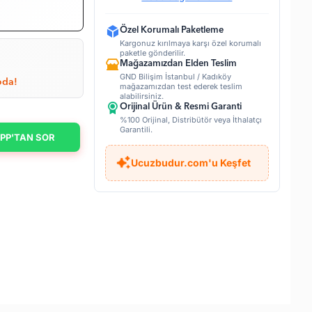
Özel Korumalı Paketleme
Kargonuz kırılmaya karşı özel korumalı
paketle gönderilir.
Mağazamızdan Elden Teslim
GND Bilişim İstanbul / Kadıköy
da!
mağazamızdan test ederek teslim
alabilirsiniz.
Orijinal Ürün & Resmi Garanti
%100 Orijinal, Distribütör veya İthalatçı
Garantili.
PP'TAN SOR
Ucuzbudur.com'u Keşfet