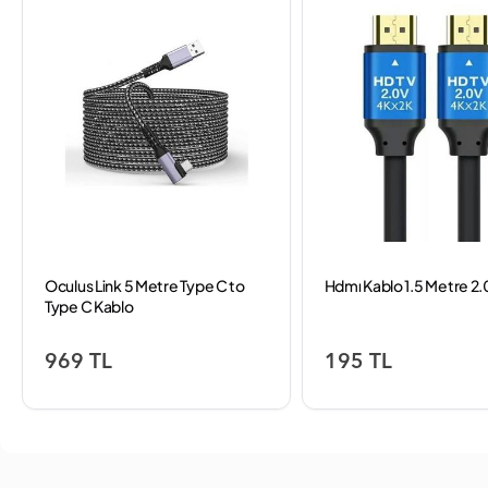
Oculus Link 5 Metre Type C to
Hdmı Kablo 1.5 Metre 2.
Type C Kablo
969 TL
195 TL