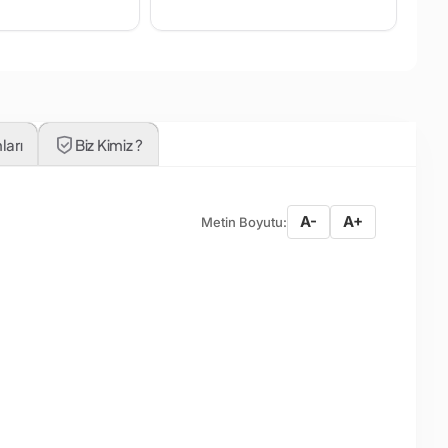
ları
Biz Kimiz ?
A-
A+
Metin Boyutu: