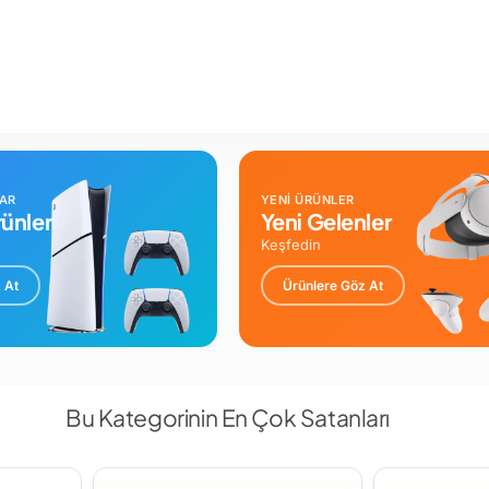
LAR
YENİ ÜRÜNLER
ünler
Yeni Gelenler
Keşfedin
 At
Ürünlere Göz At
Bu Kategorinin En Çok Satanları