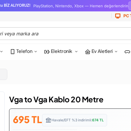
PlayStation, Nintendo, Xbox — Hemen değerlendirin
zu BİZ ALIYORUZ!
PC 
Telefon
Elektronik
Ev Aletleri
Vga to Vga Kablo 20 Metre
695
TL
Havale/EFT %3 indirimli:
674
TL