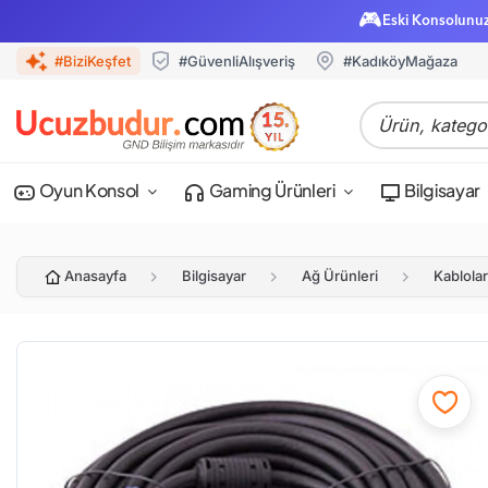
🎮
Eski Konsolunu
#BiziKeşfet
#GüvenliAlışveriş
#KadıköyMağaza
Oyun Konsol
Gaming Ürünleri
Bilgisayar
Anasayfa
Bilgisayar
Ağ Ürünleri
Kablolar