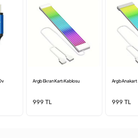
0v
Argb Ekran Kartı Kablosu
Argb Anakart
999 TL
999 TL