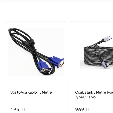
Vga to Vga Kablo 1.5 Metre
Oculus Link 5 Metre Typ
Type C Kablo
195 TL
969 TL