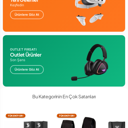
Keşfedin
Ürünlere Göz At
OUTLET FIRSATI
Outlet Ürünler
Son Şans
Ürünlere Göz At
Bu Kategorinin En Çok Satanları
TÜKENİYOR!
TÜKENİYOR!