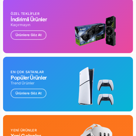
ÖZEL TEKLİFLER
İndirimli Ürünler
Kaçırmayın
Ürünlere Göz At
EN ÇOK SATANLAR
Popüler Ürünler
Trend Ürünler
Ürünlere Göz At
YENİ ÜRÜNLER
Yeni Gelenler