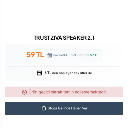
TRUST ZIVA SPEAKER 2.1
59
TL
Havale/EFT %3 indirimli:
57
TL
den başlayan taksitler ile
6 TL
Ürün geçici olarak temin edilememektedir.
Stoğa Gelince Haber Ver