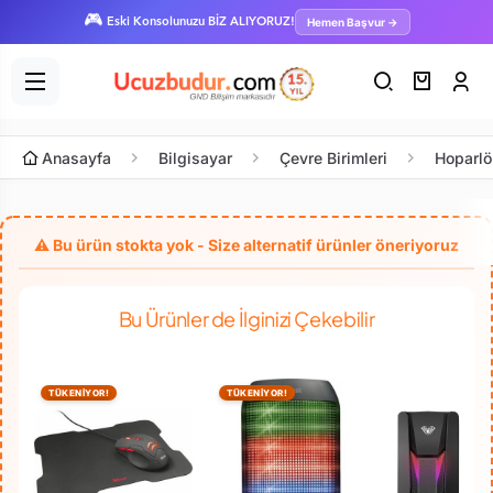
🎮
Hemen Başvur →
Eski Konsolunuzu BİZ ALIYORUZ!
Anasayfa
Bilgisayar
Çevre Birimleri
Hoparlö
Bu Ürünler de İlginizi Çekebilir
TÜKENİYOR!
TÜKENİYOR!