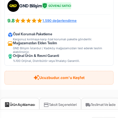
GND Bilişim
GÜVENLİ SATICI
9.8
1.590 değerlendirme
Özel Korumalı Paketleme
Kargonuz kırılmaya karşı özel korumalı paketle gönderilir.
Mağazamızdan Elden Teslim
GND Bilişim İstanbul / Kadıköy mağazamızdan test ederek teslim
alabilirsiniz.
Orijinal Ürün & Resmi Garanti
%100 Orijinal, Distribütör veya İthalatçı Garantili.
Ucuzbudur.com'u Keşfet
Ürün Açıklaması
Taksit Seçenekleri
Teslimat Ve İade