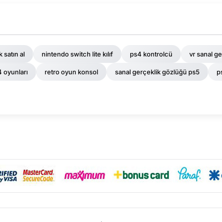
 satın al
nintendo switch lite kılıf
ps4 kontrolcü
vr sanal g
 oyunları
retro oyun konsol
sanal gerçeklik gözlüğü ps5
p