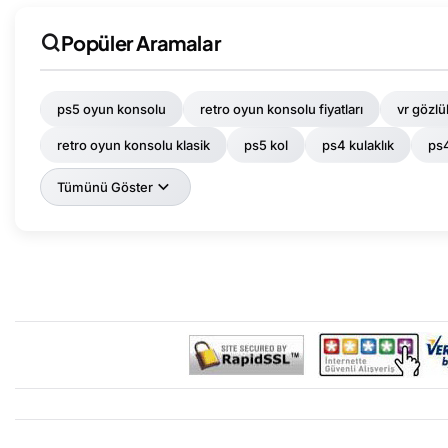
Popüler Aramalar
ps5 oyun konsolu
retro oyun konsolu fiyatları
vr gözlük
retro oyun konsolu klasik
ps5 kol
ps4 kulaklık
ps4
Tümünü Göster