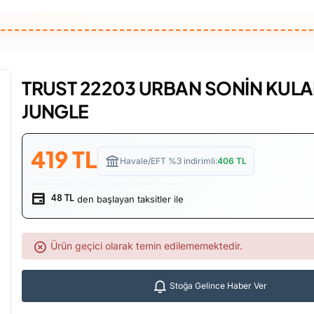
TRUST 22203 URBAN SONİN KULA
JUNGLE
419
TL
Havale/EFT %3 indirimli:
406
TL
den başlayan taksitler ile
48 TL
Ürün geçici olarak temin edilememektedir.
Stoğa Gelince Haber Ver