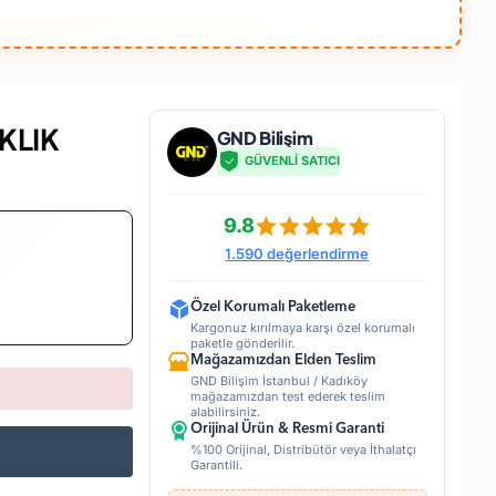
KLIK
GND Bilişim
GÜVENLİ SATICI
9.8
1.590 değerlendirme
Özel Korumalı Paketleme
Kargonuz kırılmaya karşı özel korumalı
paketle gönderilir.
Mağazamızdan Elden Teslim
GND Bilişim İstanbul / Kadıköy
mağazamızdan test ederek teslim
alabilirsiniz.
Orijinal Ürün & Resmi Garanti
%100 Orijinal, Distribütör veya İthalatçı
Garantili.