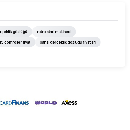
erçeklik gözlüğü
retro atari makinesi
s5 controller fiyat
sanal gerçeklik gözlüğü fiyatları