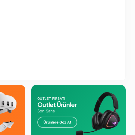
OUTLET FIRSATI
Outlet Ürünler
Son Şans
Ürünlere Göz At