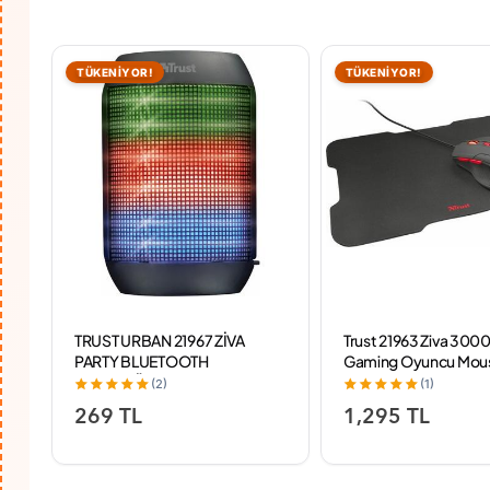
TÜKENİYOR!
TÜKENİYOR!
TRUST URBAN 21967 ZİVA
Trust 21963 Ziva 3000
PARTY BLUETOOTH
Gaming Oyuncu Mou
HOPARLÖR
Mousepad Set
(2)
(1)
269 TL
1,295 TL