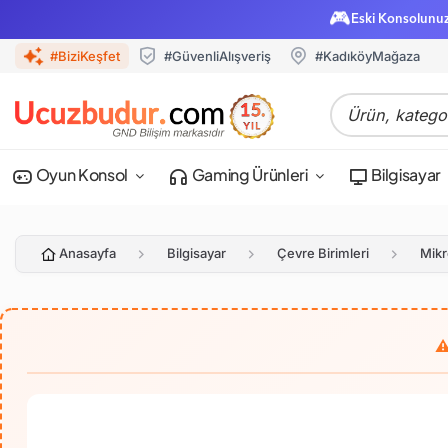
🎮
Eski Konsolunu
#BiziKeşfet
#GüvenliAlışveriş
#KadıköyMağaza
Oyun Konsol
Gaming Ürünleri
Bilgisayar
Anasayfa
Bilgisayar
Çevre Birimleri
Mikr