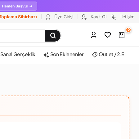
Hemen Başvur →
Toplama Sihirbazı
Üye Girişi
Kayıt Ol
İletişim
0
Sanal Gerçeklik
Son Eklenenler
Outlet / 2.El