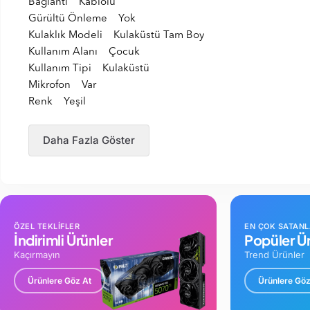
Bağlantı Kablolu
Gürültü Önleme Yok
Kulaklık Modeli Kulaküstü Tam Boy
Kullanım Alanı Çocuk
Kullanım Tipi Kulaküstü
Mikrofon Var
Renk Yeşil
Daha Fazla Göster
ÖZEL TEKLİFLER
EN ÇOK SATAN
İndirimli Ürünler
Popüler Ür
Kaçırmayın
Trend Ürünler
Ürünlere Göz At
Ürünlere Göz