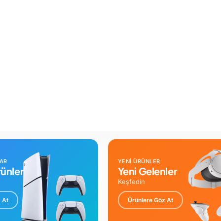
LAR
YENİ ÜRÜNLER
ünler
Yeni Gelenler
Keşfedin
 At
Ürünlere Göz At