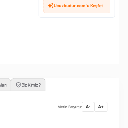
Ucuzbudur.com'u Keşfet
ları
Biz Kimiz ?
A-
A+
Metin Boyutu: