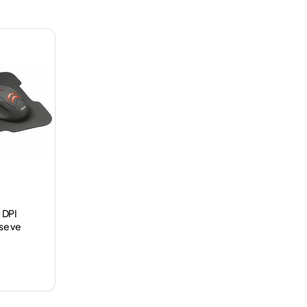
 DPI
se ve