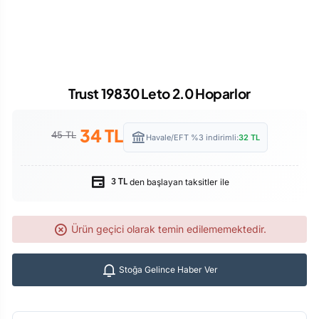
Trust 19830 Leto 2.0 Hoparlor
34
TL
45 TL
Havale/EFT %3 indirimli:
32
TL
den başlayan taksitler ile
3 TL
Ürün geçici olarak temin edilememektedir.
Stoğa Gelince Haber Ver