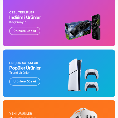
ÖZEL TEKLİFLER
İndirimli Ürünler
Kaçırmayın
Ürünlere Göz At
EN ÇOK SATANLAR
Popüler Ürünler
Trend Ürünler
Ürünlere Göz At
YENİ ÜRÜNLER