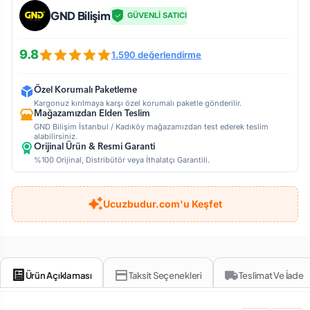
GND Bilişim
GÜVENLİ SATICI
9.8
1.590 değerlendirme
Özel Korumalı Paketleme
Kargonuz kırılmaya karşı özel korumalı paketle gönderilir.
Mağazamızdan Elden Teslim
GND Bilişim İstanbul / Kadıköy mağazamızdan test ederek teslim
alabilirsiniz.
Orijinal Ürün & Resmi Garanti
%100 Orijinal, Distribütör veya İthalatçı Garantili.
Ucuzbudur.com'u Keşfet
Ürün Açıklaması
Taksit Seçenekleri
Teslimat Ve İade