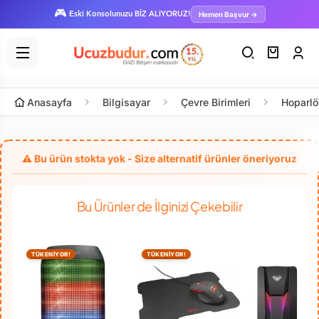
🎮
Hemen Başvur →
Eski Konsolunuzu BİZ ALIYORUZ!
Anasayfa
Bilgisayar
Çevre Birimleri
Hoparlö
Bu Ürünler de İlginizi Çekebilir
TÜKENİYOR!
TÜKENİYOR!