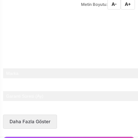
A-
A+
Metin Boyutu:
HOPARLOR TIPI
2.0 KANAL
BAGLANTI
3.5 mm
GUC
6 Watt
Marka
Garanti Süresi (Ay)
Daha Fazla Göster