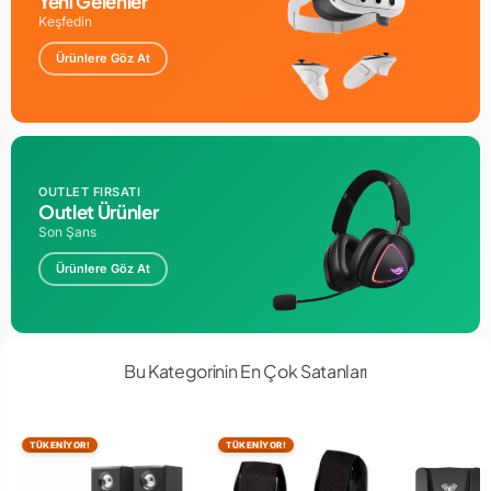
Yeni Gelenler
Keşfedin
Ürünlere Göz At
OUTLET FIRSATI
Outlet Ürünler
Son Şans
Ürünlere Göz At
Bu Kategorinin En Çok Satanları
TÜKENİYOR!
TÜKENİYOR!