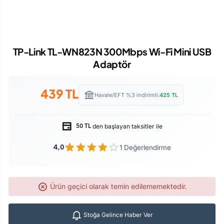
TP-Link TL-WN823N 300Mbps Wi-Fi Mini USB
Adaptör
439
TL
Havale/EFT %3 indirimli:
425
TL
den başlayan taksitler ile
50 TL
1 Değerlendirme
4,0
Ürün geçici olarak temin edilememektedir.
Stoğa Gelince Haber Ver