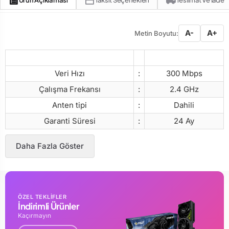
Ürün Açıklaması
Taksit Seçenekleri
Teslimat Ve İade
A-
A+
Metin Boyutu:
Arabirim
:
USB
Veri Hızı
:
300 Mbps
Çalışma Frekansı
:
2.4 GHz
Anten tipi
:
Dahili
Garanti Süresi
:
24 Ay
Daha Fazla Göster
ÖZEL TEKLİFLER
İndirimli Ürünler
Kaçırmayın