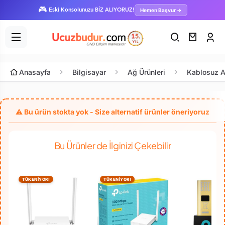
🎮
Hemen Başvur →
Eski Konsolunuzu BİZ ALIYORUZ!
Anasayfa
Bilgisayar
Ağ Ürünleri
Kablosuz A
Bu Ürünler de İlginizi Çekebilir
TÜKENİYOR!
TÜKENİYOR!