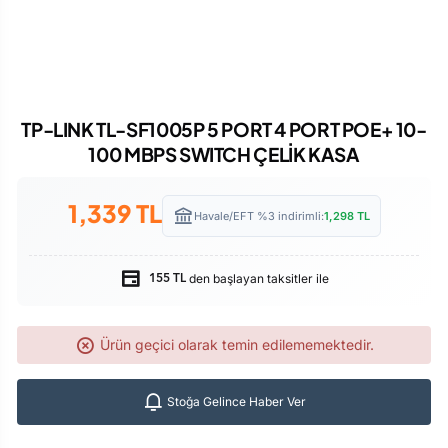
TP-LINK TL-SF1005P 5 PORT 4 PORT POE+ 10-
100 MBPS SWITCH ÇELİK KASA
1,339
TL
Havale/EFT %3 indirimli:
1,298
TL
den başlayan taksitler ile
155 TL
Ürün geçici olarak temin edilememektedir.
Stoğa Gelince Haber Ver