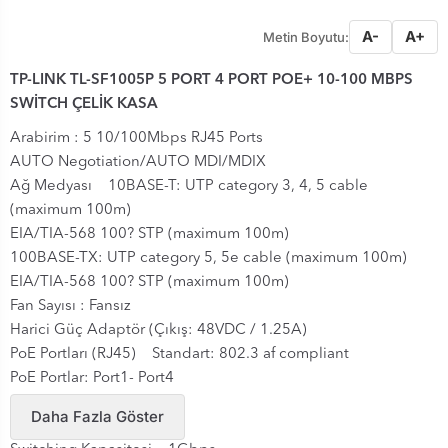
A-
A+
Metin Boyutu:
TP-LINK TL-SF1005P 5 PORT 4 PORT POE+ 10-100 MBPS
SWİTCH ÇELİK KASA
Arabirim : 5 10/100Mbps RJ45 Ports
AUTO Negotiation/AUTO MDI/MDIX
Ağ Medyası 10BASE-T: UTP category 3, 4, 5 cable
(maximum 100m)
EIA/TIA-568 100? STP (maximum 100m)
100BASE-TX: UTP category 5, 5e cable (maximum 100m)
EIA/TIA-568 100? STP (maximum 100m)
Fan Sayısı : Fansız
Harici Güç Adaptör (Çıkış: 48VDC / 1.25A)
PoE Portları (RJ45) Standart: 802.3 af compliant
PoE Portlar: Port1- Port4
Güç Beslemesi: 58W
Daha Fazla Göster
MAC Adres Tablosu 2K