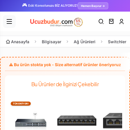
🎮
Hemen Başvur →
Eski Konsolunuzu BİZ ALIYORUZ!
Anasayfa
Bilgisayar
Ağ Ürünleri
Switchler
Bu Ürünler de İlginizi Çekebilir
TÜKENİYOR!