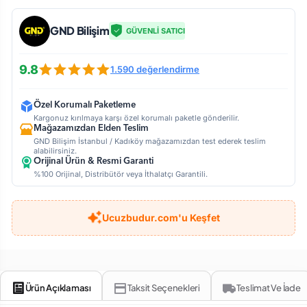
GND Bilişim
GÜVENLİ SATICI
9.8
1.590 değerlendirme
Özel Korumalı Paketleme
Kargonuz kırılmaya karşı özel korumalı paketle gönderilir.
Mağazamızdan Elden Teslim
GND Bilişim İstanbul / Kadıköy mağazamızdan test ederek teslim
alabilirsiniz.
Orijinal Ürün & Resmi Garanti
%100 Orijinal, Distribütör veya İthalatçı Garantili.
Ucuzbudur.com'u Keşfet
Ürün Açıklaması
Taksit Seçenekleri
Teslimat Ve İade