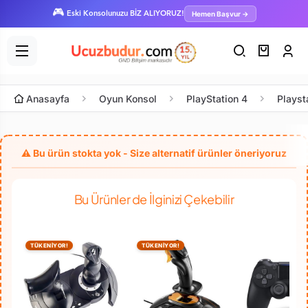
🎮
Hemen Başvur →
Eski Konsolunuzu BİZ ALIYORUZ!
Anasayfa
Oyun Konsol
PlayStation 4
Playst
Bu Ürünler de İlginizi Çekebilir
TÜKENİYOR!
TÜKENİYOR!