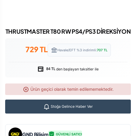
THRUSTMASTER T80 RW PS4/PS3 DİREKSİYON
729
TL
Havale/EFT %3 indirimli:
707
TL
den başlayan taksitler ile
84 TL
Ürün geçici olarak temin edilememektedir.
Stoğa Gelince Haber Ver
GND Bilişim
GÜVENLİ SATICI