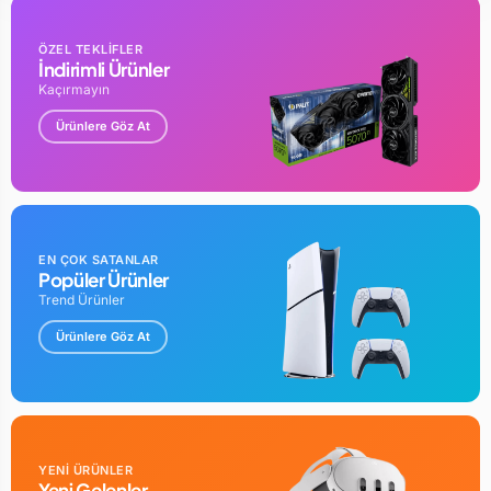
ÖZEL TEKLİFLER
İndirimli Ürünler
Kaçırmayın
Ürünlere Göz At
EN ÇOK SATANLAR
Popüler Ürünler
Trend Ürünler
Ürünlere Göz At
YENİ ÜRÜNLER
Yeni Gelenler