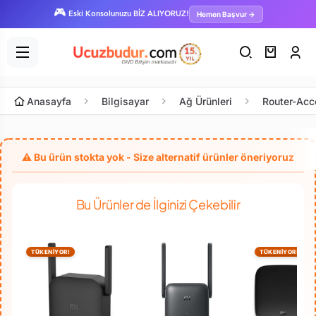
🎮
Hemen Başvur →
Eski Konsolunuzu BİZ ALIYORUZ!
Anasayfa
Bilgisayar
Ağ Ürünleri
Router-Acc
Bu Ürünler de İlginizi Çekebilir
TÜKENİYOR!
TÜKENİYOR!