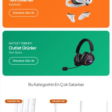
Keşfedin
Ürünlere Göz At
OUTLET FIRSATI
Outlet Ürünler
Son Şans
Ürünlere Göz At
Bu Kategorinin En Çok Satanları
TÜKENİYOR!
TÜKENİYOR!