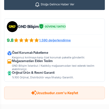
Stoğa Gelince Haber Ver
GND Bilişim
GÜVENLİ SATICI
9.8
1.590 değerlendirme
Özel Korumalı Paketleme
Kargonuz kırılmaya karşı özel korumalı paketle gönderilir.
Mağazamızdan Elden Teslim
GND Bilişim İstanbul / Kadıköy mağazamızdan test ederek teslim
alabilirsiniz.
Orijinal Ürün & Resmi Garanti
%100 Orijinal, Distribütör veya İthalatçı Garantili.
Ucuzbudur.com'u Keşfet