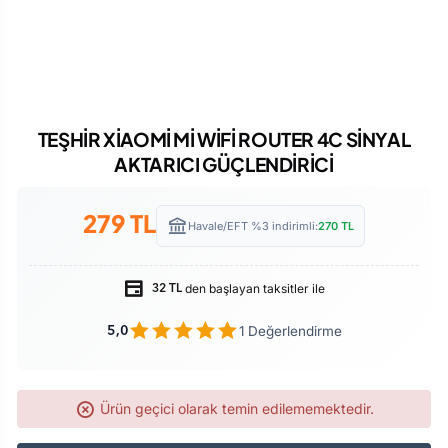
TEŞHİR XİAOMİ Mİ WİFİ ROUTER 4C SİNYAL
AKTARICI GÜÇLENDİRİCİ
279
TL
Havale/EFT %3 indirimli:
270
TL
den başlayan taksitler ile
32 TL
1 Değerlendirme
5,0
Ürün geçici olarak temin edilememektedir.