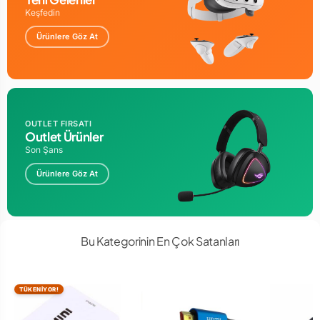
Keşfedin
Ürünlere Göz At
OUTLET FIRSATI
Outlet Ürünler
Son Şans
Ürünlere Göz At
Bu Kategorinin En Çok Satanları
TÜKENİYOR!