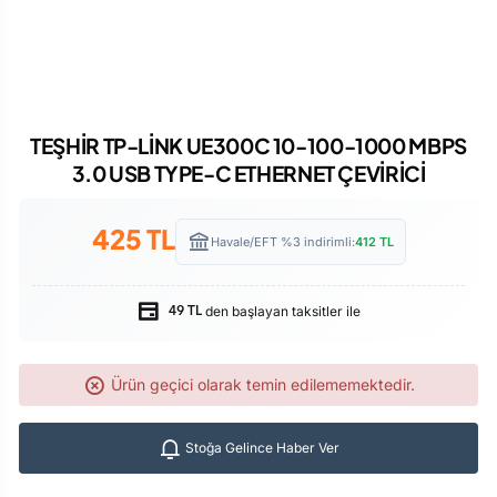
TEŞHİR TP-LİNK UE300C 10-100-1000 MBPS
3.0 USB TYPE-C ETHERNET ÇEVİRİCİ
425
TL
Havale/EFT %3 indirimli:
412
TL
den başlayan taksitler ile
49 TL
Ürün geçici olarak temin edilememektedir.
Stoğa Gelince Haber Ver