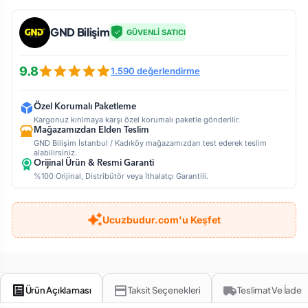
GND Bilişim
GÜVENLİ SATICI
9.8
1.590 değerlendirme
Özel Korumalı Paketleme
Kargonuz kırılmaya karşı özel korumalı paketle gönderilir.
Mağazamızdan Elden Teslim
GND Bilişim İstanbul / Kadıköy mağazamızdan test ederek teslim
alabilirsiniz.
Orijinal Ürün & Resmi Garanti
%100 Orijinal, Distribütör veya İthalatçı Garantili.
Ucuzbudur.com'u Keşfet
Ürün Açıklaması
Taksit Seçenekleri
Teslimat Ve İade