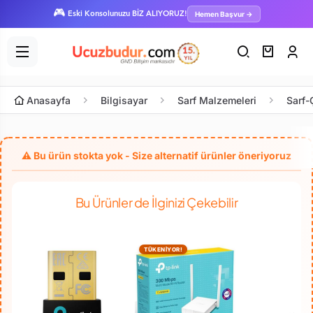
🎮
Hemen Başvur →
Eski Konsolunuzu BİZ ALIYORUZ!
Anasayfa
Bilgisayar
Sarf Malzemeleri
Sarf-
Bu Ürünler de İlginizi Çekebilir
TÜKENİYOR!