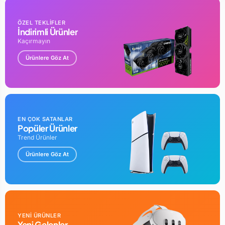
ÖZEL TEKLİFLER
İndirimli Ürünler
Kaçırmayın
Ürünlere Göz At
EN ÇOK SATANLAR
Popüler Ürünler
Trend Ürünler
Ürünlere Göz At
YENİ ÜRÜNLER
Yeni Gelenler