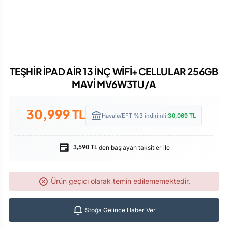
TEŞHİR İPAD AİR 13 İNÇ WİFİ+CELLULAR 256GB
MAVİ MV6W3TU/A
30,999
TL
Havale/EFT %3 indirimli:
30,069
TL
den başlayan taksitler ile
3,590 TL
Ürün geçici olarak temin edilememektedir.
Stoğa Gelince Haber Ver