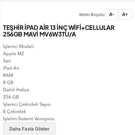
A-
A+
Metin Boyutu:
TEŞHİR İPAD AİR 13 İNÇ WİFİ+CELLULAR
256GB MAVİ MV6W3TU/A
İşlemci Modeli
Apple M2
Seri
iPad Air
RAM
8 GB
Dahili Hafıza
256 GB
İşlemci Çekirdek Sayısı
8 Çekirdek
İşletim Sistemi Versiyonu
iPadOS 17
Daha Fazla Göster
Nesil