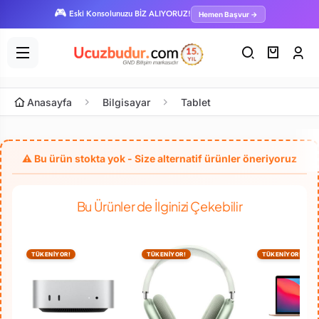
🎮
Hemen Başvur →
Eski Konsolunuzu BİZ ALIYORUZ!
Anasayfa
Bilgisayar
Tablet
Bu Ürünler de İlginizi Çekebilir
TÜKENİYOR!
TÜKENİYOR!
TÜKENİYOR!