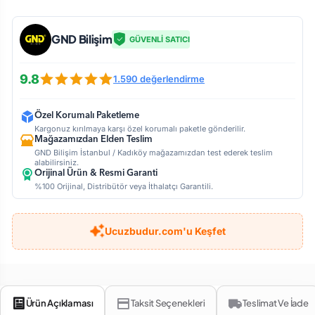
GND Bilişim
GÜVENLİ SATICI
9.8
1.590 değerlendirme
Özel Korumalı Paketleme
Kargonuz kırılmaya karşı özel korumalı paketle gönderilir.
Mağazamızdan Elden Teslim
GND Bilişim İstanbul / Kadıköy mağazamızdan test ederek teslim
alabilirsiniz.
Orijinal Ürün & Resmi Garanti
%100 Orijinal, Distribütör veya İthalatçı Garantili.
Ucuzbudur.com'u Keşfet
Ürün Açıklaması
Taksit Seçenekleri
Teslimat Ve İade