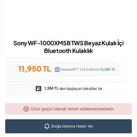
Sony WF-1000XM5B TWS Beyaz Kulak İçi
Bluetooth Kulaklık
11,950
TL
Havale/EFT %3 indirimli:
11,591
TL
den başlayan taksitler ile
1,384 TL
Ürün geçici olarak temin edilememektedir.
Stoğa Gelince Haber Ver