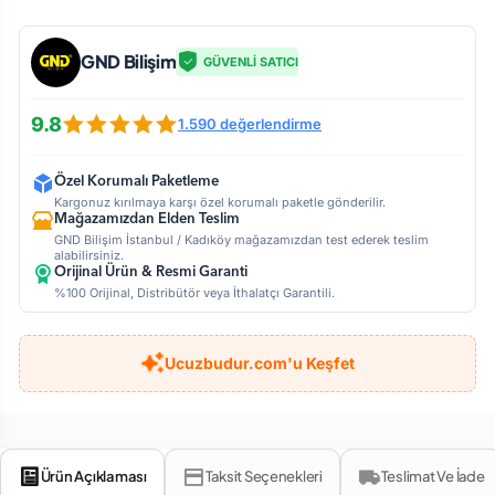
GND Bilişim
GÜVENLİ SATICI
9.8
1.590 değerlendirme
Özel Korumalı Paketleme
Kargonuz kırılmaya karşı özel korumalı paketle gönderilir.
Mağazamızdan Elden Teslim
GND Bilişim İstanbul / Kadıköy mağazamızdan test ederek teslim
alabilirsiniz.
Orijinal Ürün & Resmi Garanti
%100 Orijinal, Distribütör veya İthalatçı Garantili.
Ucuzbudur.com'u Keşfet
Ürün Açıklaması
Taksit Seçenekleri
Teslimat Ve İade