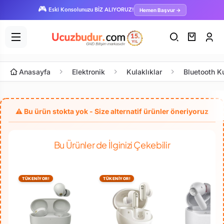
🎮
Hemen Başvur →
Eski Konsolunuzu BİZ ALIYORUZ!
Anasayfa
Elektronik
Kulaklıklar
Bluetooth Ku
Bu Ürünler de İlginizi Çekebilir
TÜKENİYOR!
TÜKENİYOR!