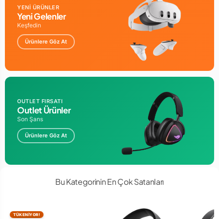
YENİ ÜRÜNLER
Yeni Gelenler
Keşfedin
Ürünlere Göz At
OUTLET FIRSATI
Outlet Ürünler
Son Şans
Ürünlere Göz At
Bu Kategorinin En Çok Satanları
TÜKENİYOR!