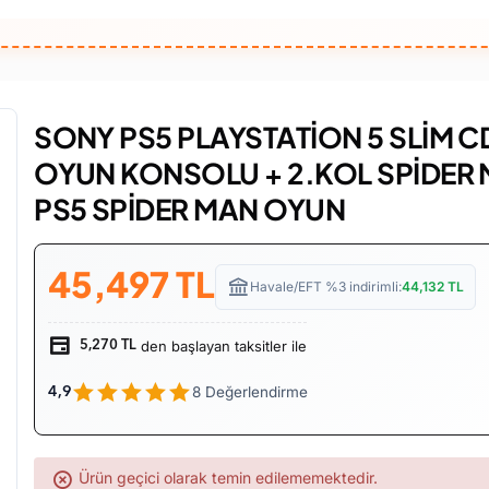
SONY PS5 PLAYSTATİON 5 SLİM CD 
OYUN KONSOLU + 2.KOL SPİDER 
PS5 SPİDER MAN OYUN
45,497
TL
Havale/EFT %3 indirimli:
44,132
TL
den başlayan taksitler ile
5,270 TL
8 Değerlendirme
4,9
Ürün geçici olarak temin edilememektedir.