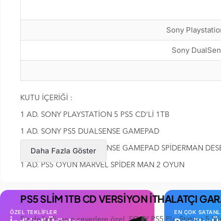
Sony Playstation
Sony DualSen
KUTU İÇERİĞİ :
1 AD. SONY PLAYSTATİON 5 PS5 CD'Lİ 1TB
1 AD. SONY PS5 DUALSENSE GAMEPAD
1 AD. SONY PS5 DUALSENSE GAMEPAD SPİDERMAN DESEN
Daha Fazla Göster
1 AD. PS5 OYUN MARVEL SPİDER MAN 2 OYUN
PS5 SLİM 1TB CD VERSİYON İTHALATÇI G
ÖZEL TEKLİFLER
EN ÇOK SATAN
Siz değerli oyun severlere özel, SONY PS5 PlayStation 5 Sli