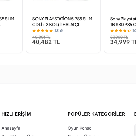
S5 SLIM
SONY PLAYSTATİON 5 PS5 SLIM
Sony Playstati
L
CD Lİ + 2.KOL (İTHALATÇI
TB SSD PS5 O
GARANTİLİ)
(ithalatçı Gara
(13)
(10
40,891 TL
37,000 TL
40,482 TL
34,999 T
HIZLI ERIŞIM
POPÜLER KATEGORILER
Anasayfa
Oyun Konsol