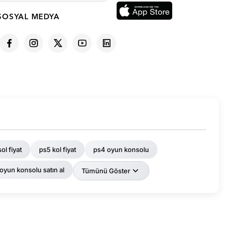
SOSYAL MEDYA
ol fiyat
ps5 kol fiyat
ps4 oyun konsolu
 oyun konsolu satın al
Tümünü Göster