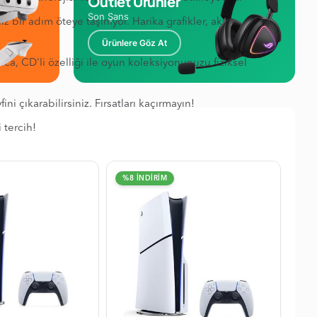
Outlet Ürünler
Son Şans
 bir adım öteye taşınıyor. Harika grafikler, akıcı
Ürünlere Göz At
ca, CD'li özelliği ile oyun koleksiyonunuzu fiziksel
ni çıkarabilirsiniz. Fırsatları kaçırmayın!
 tercih!
%8 İNDİRİM