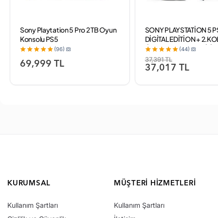
Sony Playtation 5 Pro 2 TB Oyun
SONY PLAYSTATİON 5 P
Konsolu PS5
DİGİTAL EDİTİON + 2.KO
(İTHALATÇI GARANTİLİ)
(96)
(44)
37,391 TL
69,999 TL
37,017 TL
KURUMSAL
MÜŞTERI HIZMETLERI
Kullanım Şartları
Kullanım Şartları