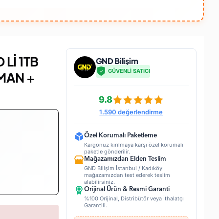
Lİ 1TB
GND Bilişim
GÜVENLİ SATICI
MAN +
9.8
1.590 değerlendirme
Özel Korumalı Paketleme
Kargonuz kırılmaya karşı özel korumalı
paketle gönderilir.
Mağazamızdan Elden Teslim
GND Bilişim İstanbul / Kadıköy
mağazamızdan test ederek teslim
alabilirsiniz.
Orijinal Ürün & Resmi Garanti
%100 Orijinal, Distribütör veya İthalatçı
Garantili.