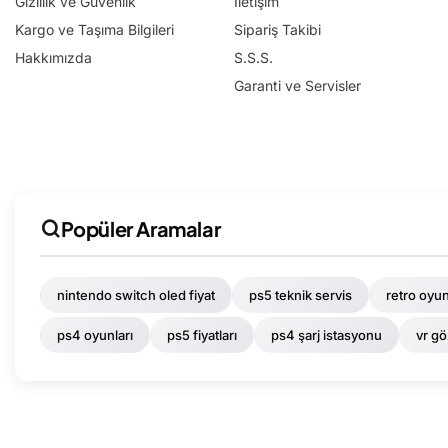
Gizlilik ve Güvenlik
İletişim
Kargo ve Taşıma Bilgileri
Sipariş Takibi
Hakkımızda
S.S.S.
Garanti ve Servisler
Popüler Aramalar
nintendo switch oled fiyat
ps5 teknik servis
retro oyun
ps4 oyunları
ps5 fiyatları
ps4 şarj istasyonu
vr gö