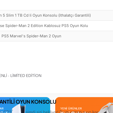
 5 Slim 1 TB Cd li Oyun Konsolu (ithalatçı Garantili)
se Spider-Man 2 Edition Kablosuz PS5 Oyun Kolu
PS5 Marvel's Spider-Man 2 Oyun
Lİ - LİMİTED EDİTİON
ARANTİLİ OYUN KONSOLU
LAR
YENİ ÜRÜNLER
m CD'li Konsol şimdi sizi bekliyor! Bu muazzam oyun konsolu, en ye