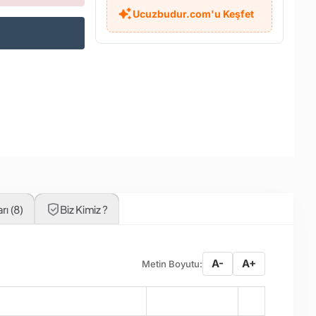
Ucuzbudur.com'u Keşfet
ı (8)
Biz Kimiz ?
A-
A+
Metin Boyutu:
Miktar