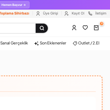
Hemen Başvur →
Toplama Sihirbazı
Üye Girişi
Kayıt Ol
İletişim
0
Sanal Gerçeklik
Son Eklenenler
Outlet / 2.El