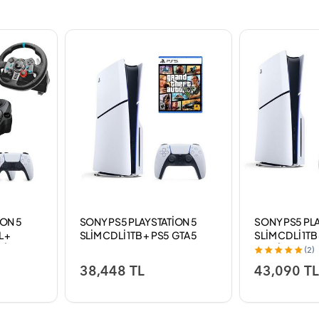
İON 5
SONY PS5 PLAYSTATİON 5
SONY PS5 PLA
L +
SLİM CD Lİ 1TB + PS5 GTA 5
SLİM CD Lİ 1T
KSİYON
OYUN
ŞARJ İSTASY
(2)
U
38,448 TL
43,090 T