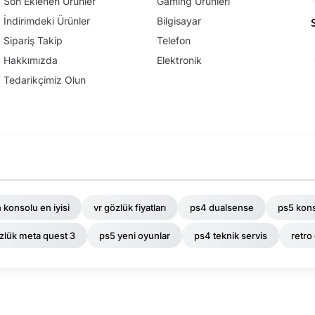
Son Eklenen Ürünler
Gaming Ürünleri
İndirimdeki Ürünler
Bilgisayar
Sipariş Takip
Telefon
Hakkımızda
Elektronik
Tedarikçimiz Olun
 konsolu en iyisi
vr gözlük fiyatları
ps4 dualsense
ps5 kons
zlük meta quest 3
ps5 yeni oyunlar
ps4 teknik servis
retro