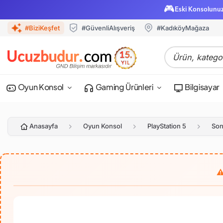
🎮
Eski Konsolunu
#BiziKeşfet
#GüvenliAlışveriş
#KadıköyMağaza
Oyun Konsol
Gaming Ürünleri
Bilgisayar
Anasayfa
Oyun Konsol
PlayStation 5
Son