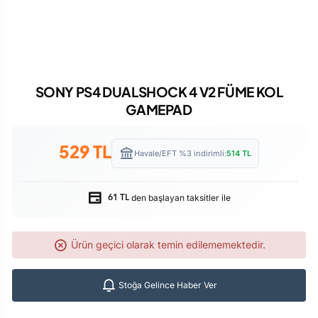
SONY PS4 DUALSHOCK 4 V2 FÜME KOL
GAMEPAD
529
TL
Havale/EFT %3 indirimli:
514
TL
den başlayan taksitler ile
61 TL
Ürün geçici olarak temin edilememektedir.
Stoğa Gelince Haber Ver