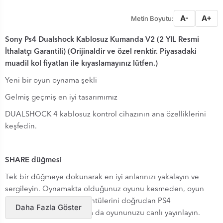
A-
A+
Metin Boyutu:
Sony Ps4 Dualshock Kablosuz Kumanda V2 (2 YIL Resmi
İthalatçı Garantili) (Orijinaldir ve özel renktir. Piyasadaki
muadil kol fiyatları ile kıyaslamayınız lütfen.)
Yeni bir oyun oynama şekli
Gelmiş geçmiş en iyi tasarımımız
DUALSHOCK 4 kablosuz kontrol cihazının ana özelliklerini
keşfedin.
SHARE düğmesi
Tek bir düğmeye dokunarak en iyi anlarınızı yakalayın ve
sergileyin. Oynamakta olduğunuz oyunu kesmeden, oyun
videolarını ve ekran görüntülerini doğrudan PS4
Daha Fazla Göster
sisteminizden yükleyin ya da oyununuzu canlı yayınlayın.