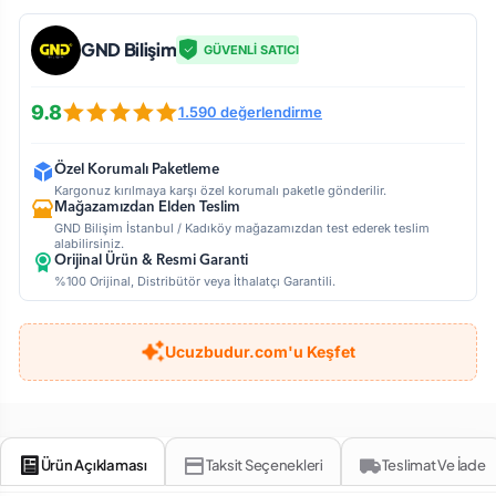
GND Bilişim
GÜVENLİ SATICI
9.8
1.590 değerlendirme
Özel Korumalı Paketleme
Kargonuz kırılmaya karşı özel korumalı paketle gönderilir.
Mağazamızdan Elden Teslim
GND Bilişim İstanbul / Kadıköy mağazamızdan test ederek teslim
alabilirsiniz.
Orijinal Ürün & Resmi Garanti
%100 Orijinal, Distribütör veya İthalatçı Garantili.
Ucuzbudur.com'u Keşfet
Ürün Açıklaması
Taksit Seçenekleri
Teslimat Ve İade