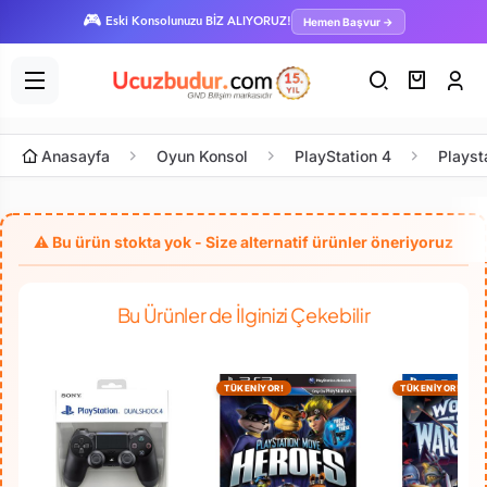
🎮
Hemen Başvur →
Eski Konsolunuzu BİZ ALIYORUZ!
Anasayfa
Oyun Konsol
PlayStation 4
Playst
Bu Ürünler de İlginizi Çekebilir
TÜKENİYOR!
TÜKENİYOR!