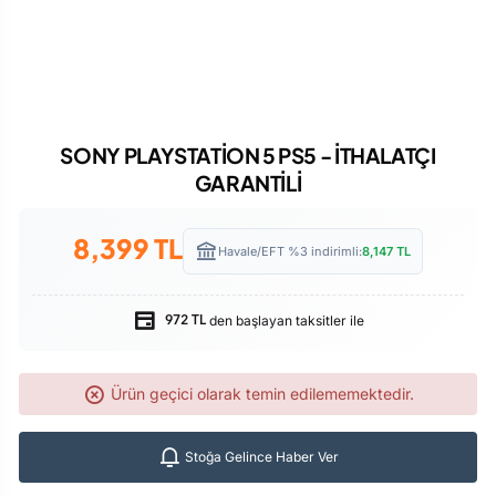
SONY PLAYSTATİON 5 PS5 - İTHALATÇI
GARANTİLİ
8,399
TL
Havale/EFT %3 indirimli:
8,147
TL
den başlayan taksitler ile
972 TL
Ürün geçici olarak temin edilememektedir.
Stoğa Gelince Haber Ver