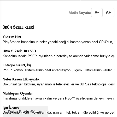
A-
A+
Metin Boyutu:
PlayStation konsolunun neler yapabileceğini baştan yazan özel CPU'nun, GPU
Konsolunuzdaki PS5™ oyunlarının neredeyse anında yüklenme hızıyla oyun 
PS5™ konsol sistemlerinin özel entegrasyonu, içerik üreticilerinin veriler
Dokunsal geri bildirim, uyarlanabilir tetikleyiciler ve 3D Ses teknolojisi dest
İnanılmaz grafiklere hayran kalın ve yeni PS5™ özelliklerini deneyimleyin.

Daha Fazla Göster
Desteklenen PS5™ oyunlarında, ışınların tek tek simüle edildiği ve gerçeğin