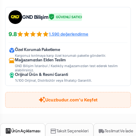
GND Bilişim
GÜVENLİ SATICI
9.8
1.590 değerlendirme
Özel Korumalı Paketleme
Kargonuz kırılmaya karşı özel korumalı paketle gönderilir.
Mağazamızdan Elden Teslim
GND Bilişim İstanbul / Kadıköy mağazamızdan test ederek teslim
alabilirsiniz.
Orijinal Ürün & Resmi Garanti
%100 Orijinal, Distribütör veya İthalatçı Garantili.
Ucuzbudur.com'u Keşfet
Ürün Açıklaması
Taksit Seçenekleri
Teslimat Ve İade