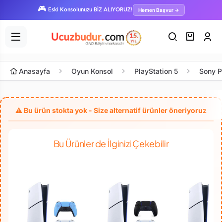
🎮
Hemen Başvur →
Eski Konsolunuzu BİZ ALIYORUZ!
Anasayfa
Oyun Konsol
PlayStation 5
Sony P
Bu Ürünler de İlginizi Çekebilir