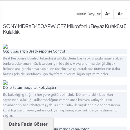
A-
A+
Metin Boyutu:
SONY MDRXB450APW.CE7 Mikrofonlu Beyaz Kulaküstü
Kulaklık
Güçlü baslar için Beat Response Control
Beat Response Control teknolojisi güçlü, derin bas tepkisi sağlamasıyla alçak
tonlara odaklanan müzik tarzları için idealdir. Havalandırma deliği düşük
frekans aralığında hava akışını en üst düzeye çıkararak bas ritimlerinin daha
hassas şekilde üretilmesi için diyaframın verimliliğini optimize eder.
Döner tasarım seyahati kolaylaştırır
Bu kulaklığı gittiğiniz her yere götürebilirsiniz. Döner kulaklık başlıkları
sayesinde kulaklığı kullanmadığınız zamanlarda kolayca katlayabilir ve
seyahatlerinizde rahatça taşıyabilirsiniz. Kulaklık başlıklarının döner tasarımı,
kulaklığı bavul veya çantaya çok yer kaplamayacak şekilde yerleştirmenizi
sağlar.
Daha Fazla Göster
Eller serbest arama için kablo üstü kumanda ve mikrofon