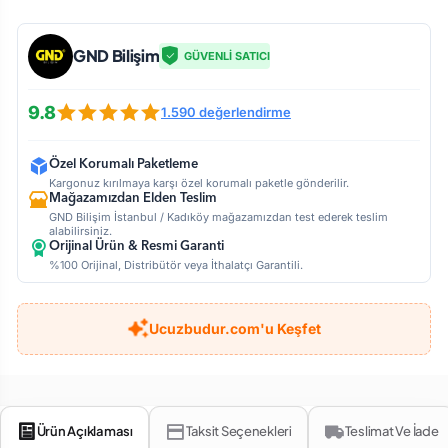
GND Bilişim
GÜVENLİ SATICI
9.8
1.590 değerlendirme
Özel Korumalı Paketleme
Kargonuz kırılmaya karşı özel korumalı paketle gönderilir.
Mağazamızdan Elden Teslim
GND Bilişim İstanbul / Kadıköy mağazamızdan test ederek teslim
alabilirsiniz.
Orijinal Ürün & Resmi Garanti
%100 Orijinal, Distribütör veya İthalatçı Garantili.
Ucuzbudur.com'u Keşfet
Ürün Açıklaması
Taksit Seçenekleri
Teslimat Ve İade