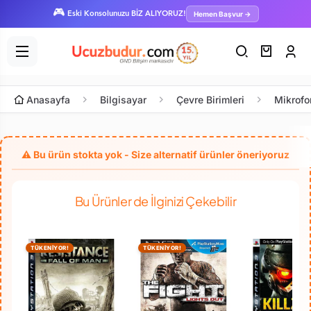
🎮
Hemen Başvur →
Eski Konsolunuzu BİZ ALIYORUZ!
Anasayfa
Bilgisayar
Çevre Birimleri
Mikrofo
Bu Ürünler de İlginizi Çekebilir
TÜKENİYOR!
TÜKENİYOR!