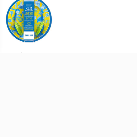
Uzun süreli kullanım konforu için yastıklı kulaklık başlıkları
Net tizler ve pesler sunan geniş frekans tepkisi
5 Hz - 22 kHz'e yayılan geniş bant frekans aralığı; deren bas, zengin orta düzey
sesler ve etkileyici yüksek tonlar sunar. Her parçadaki ayrıntıları duyun ve
müziğinizi hissedin.
KABLO UZUNLUĞU
PHİLİPS SHK1030
Yaklaşık 1,2 m
ÇOCUKLAR İÇİN
KULAKÜSTÜ
FREKANS TEPKİSİ (HZ)
KULAKLIK MAVİ-
5?22.000 Hz
499 TL
YEŞİL
SÜRÜCÜ BİRİMİ
30 mm (Dome tipi)
KURUMSAL
MÜŞTERI HIZMETLERI