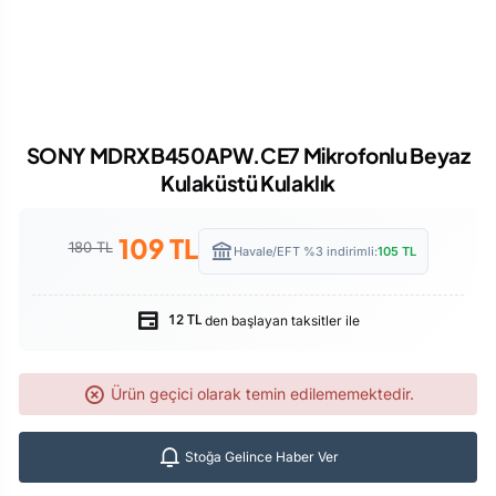
SONY MDRXB450APW.CE7 Mikrofonlu Beyaz
Kulaküstü Kulaklık
109
TL
180 TL
Havale/EFT %3 indirimli:
105
TL
den başlayan taksitler ile
12 TL
Ürün geçici olarak temin edilememektedir.
Stoğa Gelince Haber Ver