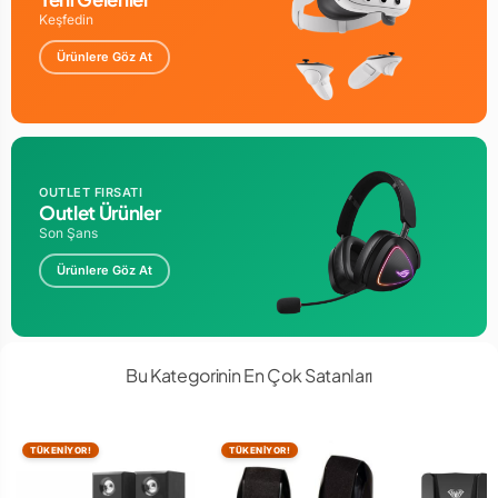
Keşfedin
Ürünlere Göz At
OUTLET FIRSATI
Outlet Ürünler
Son Şans
Ürünlere Göz At
Bu Kategorinin En Çok Satanları
TÜKENİYOR!
TÜKENİYOR!