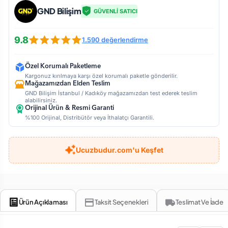
GND Bilişim
GÜVENLİ SATICI
9.8
1.590 değerlendirme
Özel Korumalı Paketleme
Kargonuz kırılmaya karşı özel korumalı paketle gönderilir.
Mağazamızdan Elden Teslim
GND Bilişim İstanbul / Kadıköy mağazamızdan test ederek teslim
alabilirsiniz.
Orijinal Ürün & Resmi Garanti
%100 Orijinal, Distribütör veya İthalatçı Garantili.
Ucuzbudur.com'u Keşfet
Ürün Açıklaması
Taksit Seçenekleri
Teslimat Ve İade