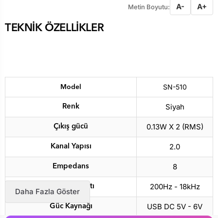
A-
A+
Metin Boyutu:
TEKNİK ÖZELLİKLER
SN-510
Model
Siyah
Renk
0.13W X 2 (RMS)
Çıkış gücü
2.0
Kanal Yapısı
8
Empedans
200Hz - 18kHz
Frekans yanıtı
Daha Fazla Göster
USB DC 5V - 6V
Güc Kaynağı