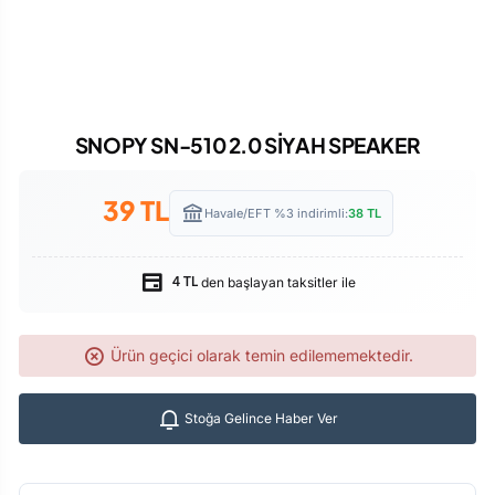
SNOPY SN-510 2.0 SİYAH SPEAKER
39
TL
Havale/EFT %3 indirimli:
38
TL
den başlayan taksitler ile
4 TL
Ürün geçici olarak temin edilememektedir.
Stoğa Gelince Haber Ver