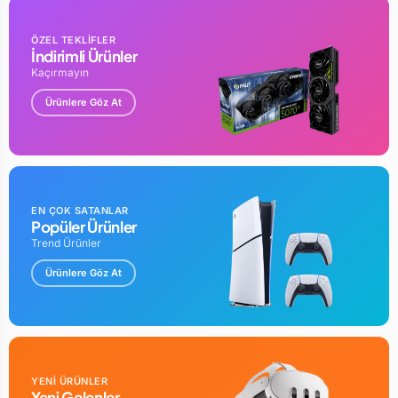
Kablo Uzunluğu
1 m
ÖZEL TEKLİFLER
İndirimli Ürünler
güç/Ses
Kaçırmayın
Kontroller
Ürünlere Göz At
sürücü birim: 2,25
Sürücü
ınç
Speaker
Açıklama
EN ÇOK SATANLAR
Popüler Ürünler
Trend Ürünler
Ürünlere Göz At
YENİ ÜRÜNLER
Yeni Gelenler