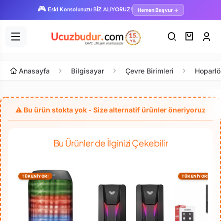
🎮
Hemen Başvur →
Eski Konsolunuzu BİZ ALIYORUZ!
Anasayfa
Bilgisayar
Çevre Birimleri
Hoparlö
Bu Ürünler de İlginizi Çekebilir
TÜKENİYOR!
TÜKENİYOR!