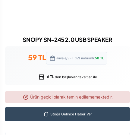
SNOPY SN-245 2.0 USB SPEAKER
59
TL
Havale/EFT %3 indirimli:
58
TL
den başlayan taksitler ile
6 TL
Ürün geçici olarak temin edilememektedir.
Stoğa Gelince Haber Ver