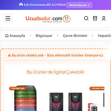
🎮
Hemen Başvur →
Eski Konsolunuzu BİZ ALIYORUZ!
Anasayfa
Bilgisayar
Çevre Birimleri
Hoparlö
Bu Ürünler de İlginizi Çekebilir
TÜKENİYOR!
TÜKENİYOR!