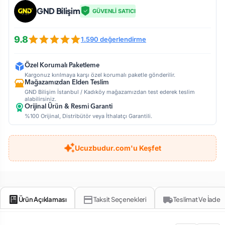
GND Bilişim
GÜVENLİ SATICI
9.8
1.590 değerlendirme
Özel Korumalı Paketleme
Kargonuz kırılmaya karşı özel korumalı paketle gönderilir.
Mağazamızdan Elden Teslim
GND Bilişim İstanbul / Kadıköy mağazamızdan test ederek teslim
alabilirsiniz.
Orijinal Ürün & Resmi Garanti
%100 Orijinal, Distribütör veya İthalatçı Garantili.
Ucuzbudur.com'u Keşfet
Ürün Açıklaması
Taksit Seçenekleri
Teslimat Ve İade