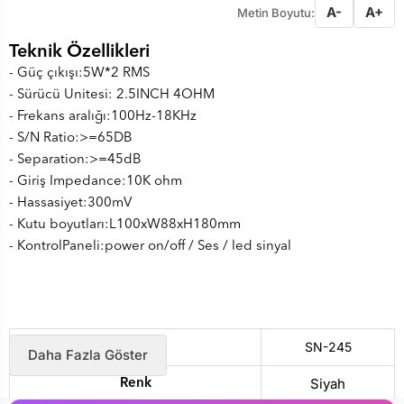
A-
A+
Metin Boyutu:
Teknik Özellikleri
- Güç çıkışı:5W*2 RMS
- Sürücü Unitesi: 2.5INCH 4OHM
- Frekans aralığı:100Hz-18KHz
- S/N Ratio:>=65DB
- Separation:>=45dB
- Giriş Impedance:10K ohm
- Hassasiyet:300mV
- Kutu boyutları:L100xW88xH180mm
- KontrolPaneli:power on/off / Ses / led sinyal
SN-245
Model
Daha Fazla Göster
Siyah
Renk