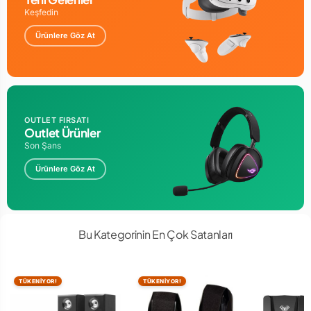
Keşfedin
Ürünlere Göz At
OUTLET FIRSATI
Outlet Ürünler
Son Şans
Ürünlere Göz At
Bu Kategorinin En Çok Satanları
TÜKENİYOR!
TÜKENİYOR!