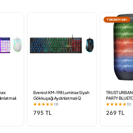
TÜKENİYOR!
nax
Everest KM-198 Luminax Siyah
TRUST URBAN 
ınlatmalı
Gökkuşağı Aydınlatmalı Q
PARTY BLUET
avye +
Gaming Oyuncu Klavye +
HOPARLÖR
(3)
(2)
Mouse Set
795 TL
269 TL