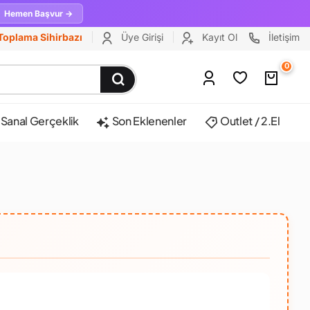
Hemen Başvur →
Toplama Sihirbazı
Üye Girişi
Kayıt Ol
İletişim
0
Sanal Gerçeklik
Son Eklenenler
Outlet / 2.El