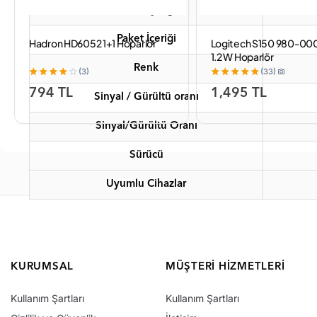
Paket İçeriği
Paket İçeriği
Hadron HD6052 1+1 Hoparlör
Logitech S150 980-000
1.2 W Hoparlör
Renk
(3)
(33)
794 TL
1,495 TL
Sinyal / Gürültü oranı
Sinyal/Gürültü Oranı
Sürücü
Uyumlu Cihazlar
KURUMSAL
MÜŞTERI HIZMETLERI
Kullanım Şartları
Kullanım Şartları