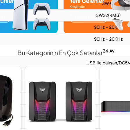
ünler
Yeni Gelenler
3W*2
Keşfedin
3Wx2(RMS)
 At
Ürünlere Göz At
90Hz - 20KHz
90Hz - 20KHz
24 Ay
Bu Kategorinin En Çok Satanları
USB ile çalışan/DC5
USB 5V
Plastik
Snopy
SN-120
Cihaz