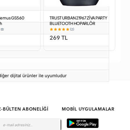
iemus GS560
TRUST URBAN 21967 ZİVA PARTY
Ha
ah
BLUETOOTH HOPARLÖR
(2)
269 TL
7
er dijital ürünler ile uyumludur
E-BÜLTEN ABONELIĞI
MOBIL UYGULAMALAR