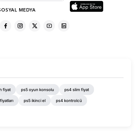
SOSYAL MEDYA
 fiyat
ps5 oyun konsolu
ps4 slim fiyat
fiyatları
ps5 ikinci el
ps4 kontrolcü