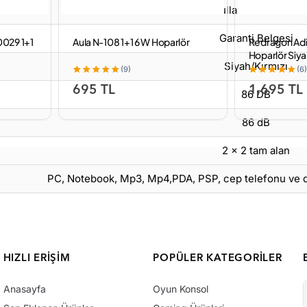
Kullanım Kılavuzu
Garanti Belgesi
029 1+1
Aula N-108 1+1 6 W Hoparlör
Redragon Ad
Hoparlör Siy
Siyah/Kırmızı
(9)
(6)
695 TL
1,695 TL
86 DB
86 dB
2 x 2 tam alan
PC, Notebook, Mp3, Mp4,PDA, PSP, cep telefonu ve diğ
HIZLI ERIŞIM
POPÜLER KATEGORILER
Anasayfa
Oyun Konsol