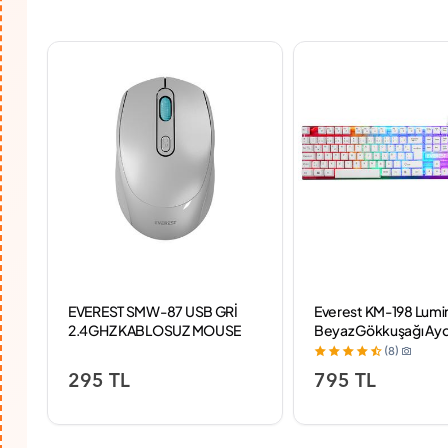
EVEREST SMW-87 USB GRİ
Everest KM-198 Lumi
2.4GHZ KABLOSUZ MOUSE
Beyaz Gökkuşağı Ayd
Q Gaming Oyuncu Kl
(8)
Mouse Set
295 TL
795 TL