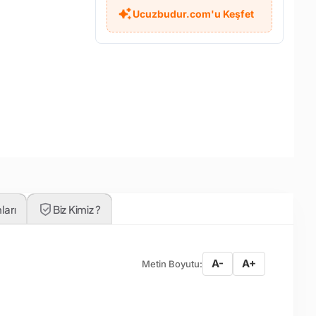
Ucuzbudur.com'u Keşfet
ları
Biz Kimiz ?
A-
A+
Metin Boyutu: