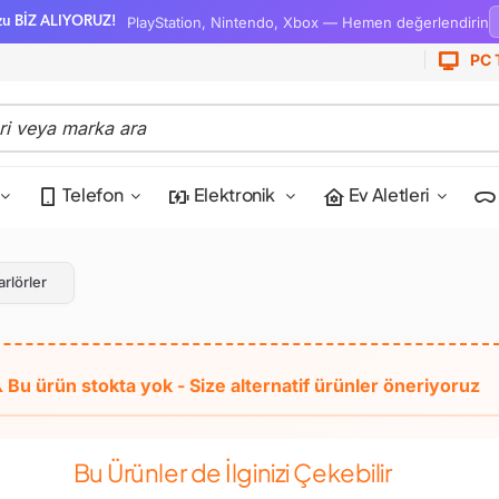
PlayStation, Nintendo, Xbox — Hemen değerlendirin
zu BİZ ALIYORUZ!
PC 
Telefon
Elektronik
Ev Aletleri
rlörler
Bu Ürünler de İlginizi Çekebilir