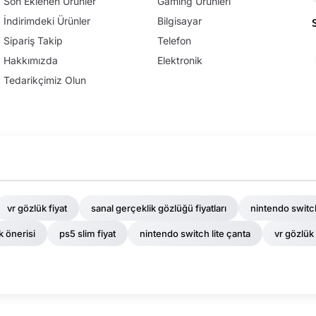
Son Eklenen Ürünler
Gaming Ürünleri
İndirimdeki Ürünler
Bilgisayar
Sipariş Takip
Telefon
Hakkımızda
Elektronik
Tedarikçimiz Olun
vr gözlük fiyat
sanal gerçeklik gözlüğü fiyatları
nintendo switch
k önerisi
ps5 slim fiyat
nintendo switch lite çanta
vr gözlük 