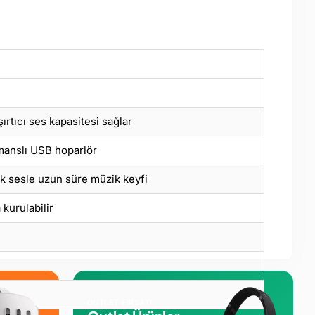
rtıcı ses kapasitesi sağlar
manslı USB hoparlör
k sesle uzun süre müzik keyfi
kurulabilir
OUTLET FIRSATI