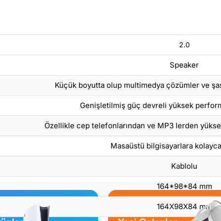
2.0
Speaker
Küçük boyutta olup multimedya çözümler ve şaşı
Genişletilmiş güç devreli yüksek perfor
Özellikle cep telefonlarından ve MP3 lerden yükse
Masaüstü bilgisayarlara kolayca 
Kablolu
164*98*84 mm
164X98X84 mm
LAR
YENİ ÜRÜNLER