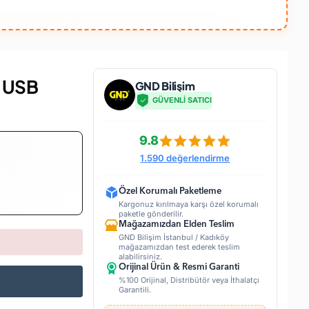
 USB
GND Bilişim
GÜVENLİ SATICI
9.8
1.590 değerlendirme
Özel Korumalı Paketleme
Kargonuz kırılmaya karşı özel korumalı
paketle gönderilir.
Mağazamızdan Elden Teslim
GND Bilişim İstanbul / Kadıköy
mağazamızdan test ederek teslim
alabilirsiniz.
Orijinal Ürün & Resmi Garanti
%100 Orijinal, Distribütör veya İthalatçı
Garantili.