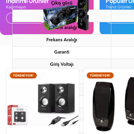
İndirimli Ürünler
Popüler Ür
Çıkış gücü
Kaçırmayın
Trend Ürünler
Çıkış Gücü
Ürünlere Göz At
Ürünlere Göz
Frekans aralığı
Frekans Aralığı
Garanti
Giriş Voltajı
TÜKENİYOR!
TÜKENİYOR!
Güç
Malzeme
Marka
Model
Paket İçeriği