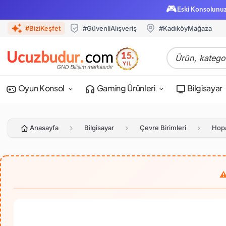
🎮
Eski Konsolunu
#BiziKeşfet
#GüvenliAlışveriş
#KadıköyMağaza
Oyun Konsol
Gaming Ürünleri
Bilgisayar
Anasayfa
Bilgisayar
Çevre Birimleri
Hopa