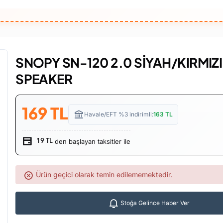
SNOPY SN-120 2.0 SİYAH/KIRMIZI
SPEAKER
169
TL
Havale/EFT %3 indirimli:
163
TL
den başlayan taksitler ile
19 TL
Ürün geçici olarak temin edilememektedir.
Stoğa Gelince Haber Ver