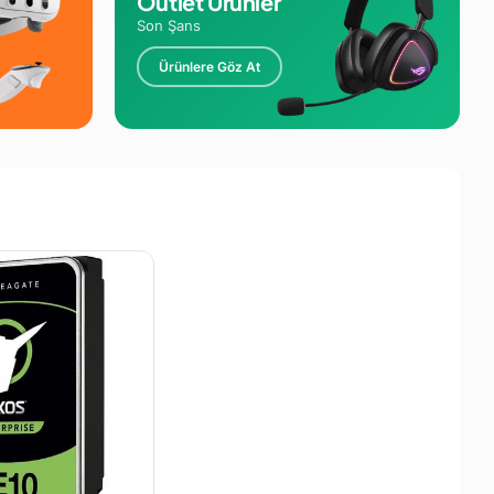
Outlet Ürünler
Son Şans
Ürünlere Göz At