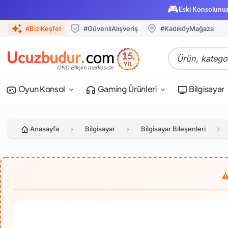
🎮
Eski Konsolunu
#BiziKeşfet
#GüvenliAlışveriş
#KadıköyMağaza
Oyun Konsol
Gaming Ürünleri
Bilgisayar
Anasayfa
Bilgisayar
Bilgisayar Bileşenleri