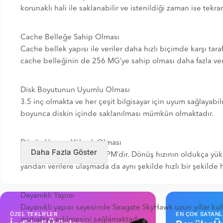
korunaklı hali ile saklanabilir ve istenildiği zaman ise tekrar
Cache Belleğe Sahip Olması
Cache bellek yapısı ile veriler daha hızlı biçimde karşı ta
cache belleğinin de 256 MG’ye sahip olması daha fazla ve
Disk Boyutunun Uyumlu Olması
3.5 inç olmakta ve her çeşit bilgisayar için uyum sağlayabilm
boyunca diskin içinde saklanılması mümkün olmaktadır.
Dönüş Hızının Yüksek Olması
Daha Fazla Göster
Diskin dönüş hızı 5900 RPM’dir. Dönüş hızının oldukça yükse
yandan verilere ulaşmada da aynı şekilde hızlı bir şekilde ha
Dayanıklı Yapısı
Dayanıklı yapısı sayesinde Seagate SkyHawk uzun yıllar kul
ÖZEL TEKLİFLER
EN ÇOK SATAN
muhafaza edilmesini sağlamaktadır.