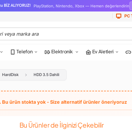
PlayStation, Nintendo, Xbox — Hemen değerlendirin
zu BİZ ALIYORUZ!
PC 
Telefon
Elektronik
Ev Aletleri
HardDisk
HDD 3.5 Dahili
Bu Ürünler de İlginizi Çekebilir