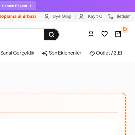
Hemen Başvur →
Toplama Sihirbazı
Üye Girişi
Kayıt Ol
İletişim
0
Sanal Gerçeklik
Son Eklenenler
Outlet / 2.El