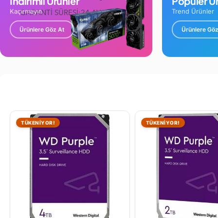
İndirimli Ürünler
Popüler Ür
Kaçırmayın
Trend Ürünler
GARANTİ SÜRESİ:24 AY
Ürünlere Göz At
Ürünlere Göz
TÜKENİYOR!
TÜKENİYOR!