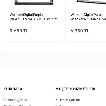
Western Digital Purple
Western Digital Purple
WD43PURZ SATA 3.0 5400 RPM
WD23PURZ SATA 3.0 5
3.5" 4 TB Harddisk
3.5" 2 TB Harddisk
9,650 TL
6,950 TL
KURUMSAL
MÜŞTERI HIZMETLERI
Kullanım Şartları
Kullanım Şartları