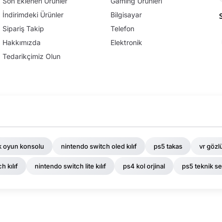
Son Eklenen Ürünler
Gaming Ürünleri
İndirimdeki Ürünler
Bilgisayar
Sipariş Takip
Telefon
Hakkımızda
Elektronik
Tedarikçimiz Olun
k oyun konsolu
nintendo switch oled kılıf
ps5 takas
vr gözl
h kılıf
nintendo switch lite kılıf
ps4 kol orjinal
ps5 teknik se