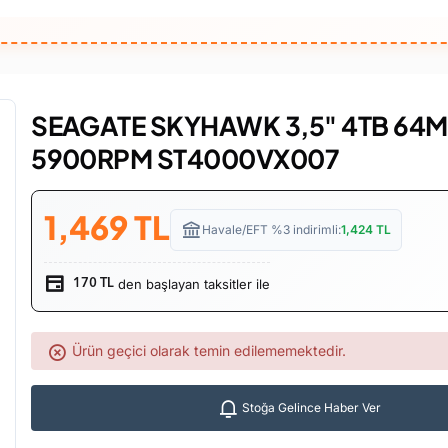
SEAGATE SKYHAWK 3,5" 4TB 64
5900RPM ST4000VX007
1,469
TL
Havale/EFT %3 indirimli:
1,424
TL
den başlayan taksitler ile
170 TL
Ürün geçici olarak temin edilememektedir.
Stoğa Gelince Haber Ver