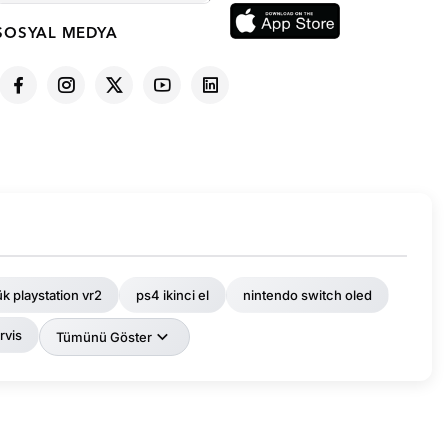
SOSYAL MEDYA
ük playstation vr2
ps4 ikinci el
nintendo switch oled
rvis
Tümünü Göster