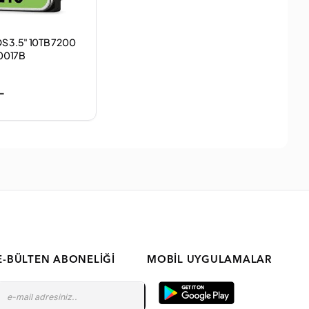
S 3.5" 10TB 7200
0017B
L
E-BÜLTEN ABONELIĞI
MOBIL UYGULAMALAR