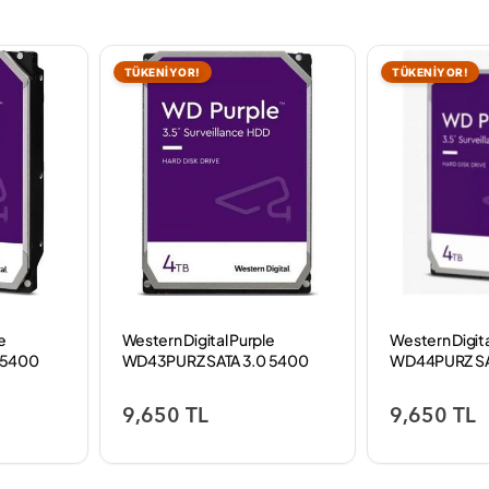
TÜKENİYOR!
TÜKENİYOR!
e
Western Digital Purple
Western Digita
 5400
WD43PURZ SATA 3.0 5400
WD44PURZ SA
sk
RPM 3.5" 4 TB Harddisk
RPM 3.5" 4 TB
9,650 TL
9,650 TL