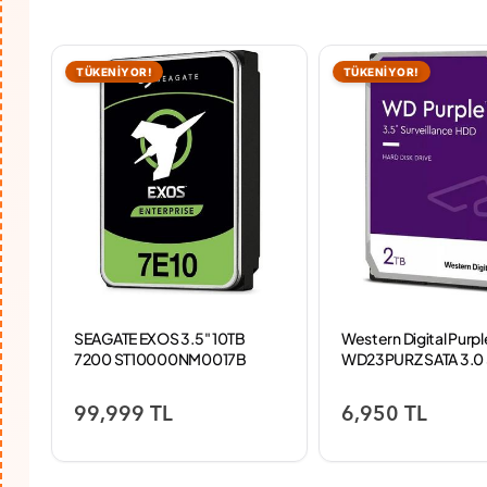
TÜKENİYOR!
TÜKENİYOR!
SEAGATE EXOS 3.5" 10TB
Western Digital Purpl
7200 ST10000NM0017B
WD23PURZ SATA 3.0
RPM 3.5" 2 TB Harddi
99,999 TL
6,950 TL