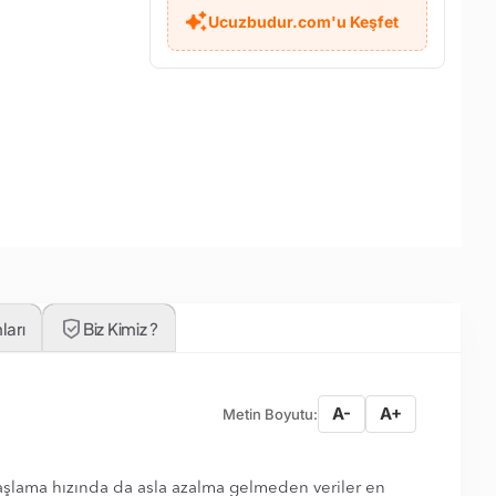
Ucuzbudur.com'u Keşfet
ları
Biz Kimiz ?
A-
A+
Metin Boyutu:
vaşlama hızında da asla azalma gelmeden veriler en