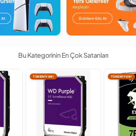
ünler
Yeni Gelenler
Keşfedin
 At
Ürünlere Göz At
Bu Kategorinin En Çok Satanları
TÜKENİYOR!
TÜKENİYOR!