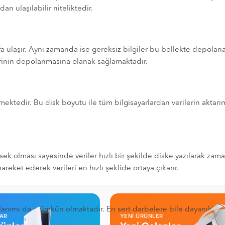
dan ulaşılabilir niteliktedir.
rafa ulaşır. Aynı zamanda ise gereksiz bilgiler bu bellekte depola
rinin depolanmasına olanak sağlamaktadır.
ektedir. Bu disk boyutu ile tüm bilgisayarlardan verilerin aktarımı
k olması sayesinde veriler hızlı bir şekilde diske yazılarak zama
reket ederek verileri en hızlı şeklide ortaya çıkarır.
lanımı da mümkün olmaktadır. En sert darbelere bile dayanıklı hal
LAR
YENİ ÜRÜNLER