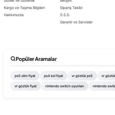
Gizlilik ve Güvenlik
İletişim
Kargo ve Taşıma Bilgileri
Sipariş Takibi
Hakkımızda
S.S.S.
Garanti ve Servisler
Popüler Aramalar
ps5 slim fiyat
ps4 kol fiyat
vr gözlük ps5
vr gözlü
vr gözlük fiyat
nintendo switch oyunları
nintendo switc