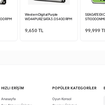
Western Digital Purple
SEAGATE EXO
400 RPM
WD44PURZ SATA 3.0 5400 RPM
ST10000NM
3.5" 4 TB Harddisk
9,650 TL
99,999 T
HIZLI ERIŞIM
POPÜLER KATEGORILER
Anasayfa
Oyun Konsol