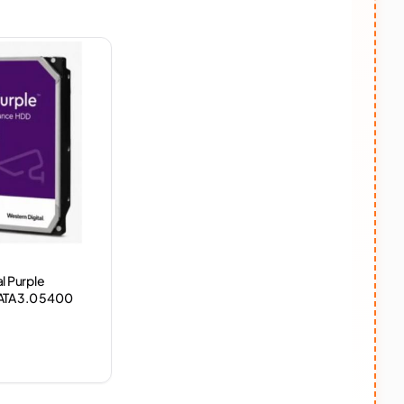
l Purple
TA 3.0 5400
 Harddisk