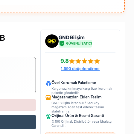
MB
GND Bilişim
GÜVENLİ SATICI
9.8
1.590 değerlendirme
Özel Korumalı Paketleme
Kargonuz kırılmaya karşı özel korumalı
paketle gönderilir.
Mağazamızdan Elden Teslim
GND Bilişim İstanbul / Kadıköy
mağazamızdan test ederek teslim
alabilirsiniz.
Orijinal Ürün & Resmi Garanti
%100 Orijinal, Distribütör veya İthalatçı
Garantili.