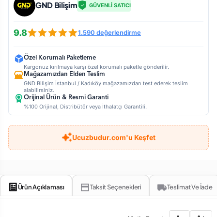
GND Bilişim
GÜVENLİ SATICI
9.8
1.590 değerlendirme
Özel Korumalı Paketleme
Kargonuz kırılmaya karşı özel korumalı paketle gönderilir.
Mağazamızdan Elden Teslim
GND Bilişim İstanbul / Kadıköy mağazamızdan test ederek teslim
alabilirsiniz.
Orijinal Ürün & Resmi Garanti
%100 Orijinal, Distribütör veya İthalatçı Garantili.
Ucuzbudur.com'u Keşfet
Ürün Açıklaması
Taksit Seçenekleri
Teslimat Ve İade