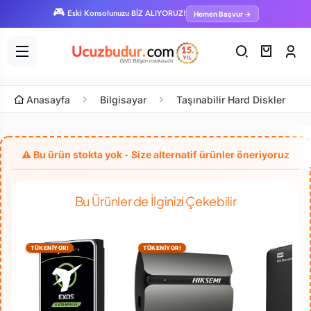
🎮
Hemen Başvur →
Eski Konsolunuzu BİZ ALIYORUZ!
Anasayfa
Bilgisayar
Taşınabilir Hard Diskler
Bu Ürünler de İlginizi Çekebilir
TÜKENİYOR!
TÜKENİYOR!