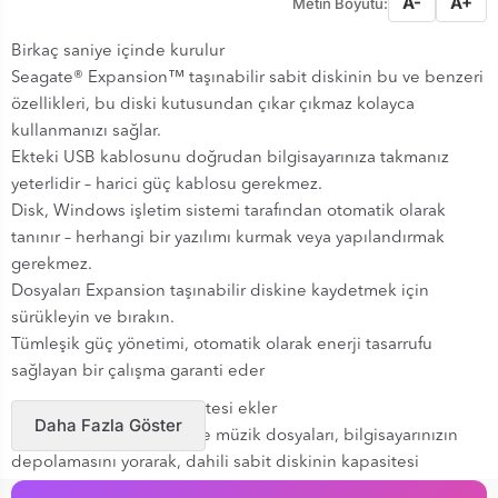
A-
A+
Metin Boyutu:
Birkaç saniye içinde kurulur
Seagate® Expansion™ taşınabilir sabit diskinin bu ve benzeri
özellikleri, bu diski kutusundan çıkar çıkmaz kolayca
kullanmanızı sağlar.
Ekteki USB kablosunu doğrudan bilgisayarınıza takmanız
yeterlidir – harici güç kablosu gerekmez.
Disk, Windows işletim sistemi tarafından otomatik olarak
tanınır – herhangi bir yazılımı kurmak veya yapılandırmak
gerekmez.
Dosyaları Expansion taşınabilir diskine kaydetmek için
sürükleyin ve bırakın.
Tümleşik güç yönetimi, otomatik olarak enerji tasarrufu
sağlayan bir çalışma garanti eder
Anında depolama kapasitesi ekler
Daha Fazla Göster
Dijital fotoğraflar, video ve müzik dosyaları, bilgisayarınızın
depolamasını yorarak, dahili sabit diskinin kapasitesi
doldukça performansın düşmesine neden olur. Expansion