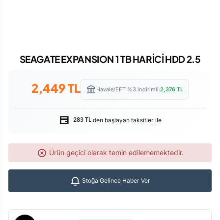
SEAGATE EXPANSION 1 TB HARİCİ HDD 2.5
2,449
TL
Havale/EFT %3 indirimli:
2,376
TL
den başlayan taksitler ile
283 TL
Ürün geçici olarak temin edilememektedir.
Stoğa Gelince Haber Ver