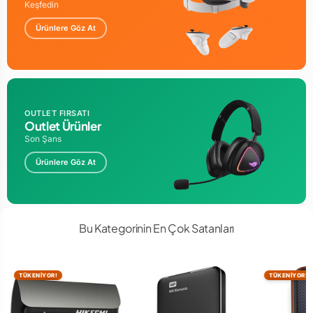
Keşfedin
Ürünlere Göz At
OUTLET FIRSATI
Outlet Ürünler
Son Şans
Ürünlere Göz At
Bu Kategorinin En Çok Satanları
TÜKENİYOR!
TÜKENİYOR!