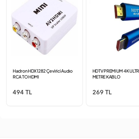
Hadron HDX1282 Çevirici Audıo
HDTV PREMIUM 4K ULTRA
RCA TO HDMI
METRE KABLO
494 TL
269 TL