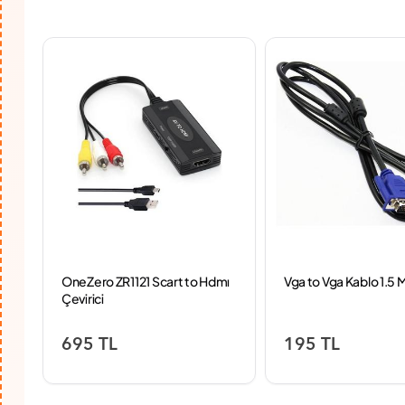
OneZero ZR1121 Scart to Hdmı
Vga to Vga Kablo 1.5 
Çevirici
695 TL
195 TL