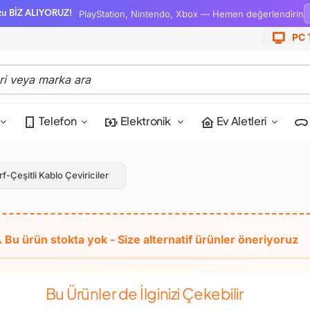
PlayStation, Nintendo, Xbox — Hemen değerlendirin
zu BİZ ALIYORUZ!
PC 
Telefon
Elektronik
Ev Aletleri
rf-Çeşitli Kablo Çeviriciler
Bu Ürünler de İlginizi Çekebilir