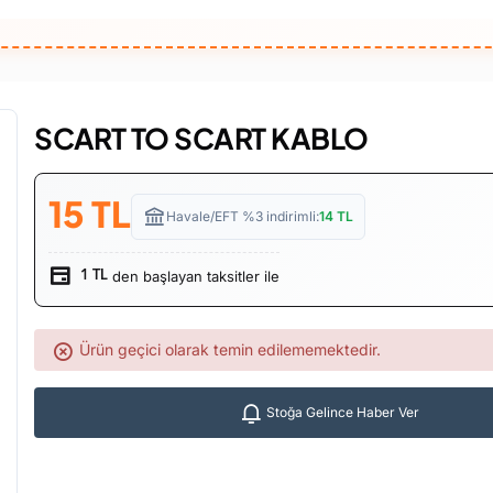
SCART TO SCART KABLO
15
TL
Havale/EFT %3 indirimli:
14
TL
den başlayan taksitler ile
1 TL
Ürün geçici olarak temin edilememektedir.
Stoğa Gelince Haber Ver