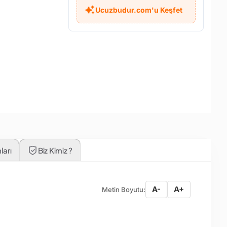
Ucuzbudur.com'u Keşfet
ları
Biz Kimiz ?
A-
A+
Metin Boyutu: