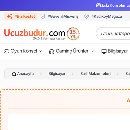
🎮
Eski Konsolunu
#BiziKeşfet
#GüvenliAlışveriş
#KadıköyMağaza
Oyun Konsol
Gaming Ürünleri
Bilgisayar
Anasayfa
Bilgisayar
Sarf Malzemeleri
Sa