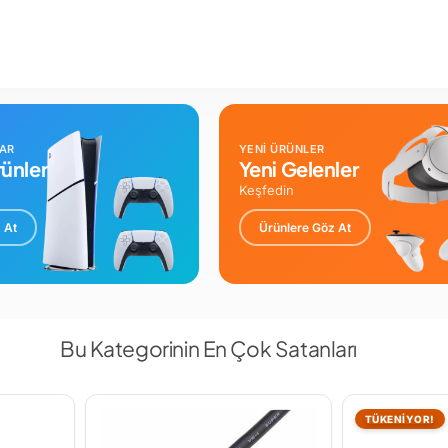
LAR
YENİ ÜRÜNLER
ünler
Yeni Gelenler
Keşfedin
 At
Ürünlere Göz At
Bu Kategorinin En Çok Satanları
TÜKENİYOR!