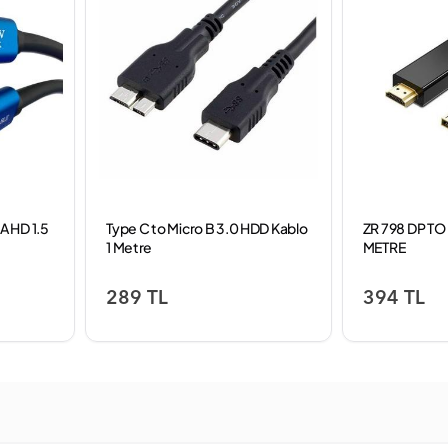
 HD 1.5
Type C to Micro B 3.0 HDD Kablo
ZR 798 DP TO
1 Metre
METRE
289 TL
394 TL