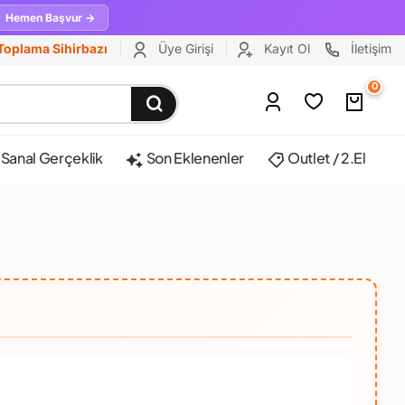
Hemen Başvur →
Toplama Sihirbazı
Üye Girişi
Kayıt Ol
İletişim
0
Sanal Gerçeklik
Son Eklenenler
Outlet / 2.El