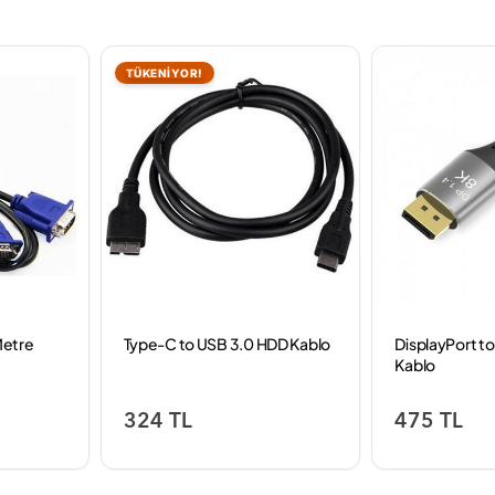
TÜKENİYOR!
Metre
Type-C to USB 3.0 HDD Kablo
DisplayPort t
Kablo
324 TL
475 TL