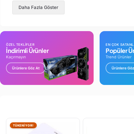
Daha Fazla Göster
ÖZEL TEKLİFLER
EN ÇOK SATAN
İndirimli Ürünler
Popüler Ür
Kaçırmayın
Trend Ürünler
Ürünlere Göz At
Ürünlere Göz
TÜKENİYOR!