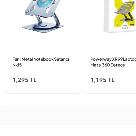
Fanlı Metal Notebook Satandı
Powerway XR 99 Lapto
Nk15
Metal 360 Derece
1,295 TL
1,195 TL