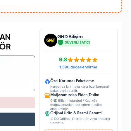
FAN
GND Bilişim
GÜVENLİ SATICI
TÖR
9.8
1.590 değerlendirme
Özel Korumalı Paketleme
Kargonuz kırılmaya karşı özel korumalı
paketle gönderilir.
Mağazamızdan Elden Teslim
GND Bilişim İstanbul / Kadıköy
mağazamızdan test ederek teslim
alabilirsiniz.
Orijinal Ürün & Resmi Garanti
%100 Orijinal, Distribütör veya İthalatçı
Garantili.