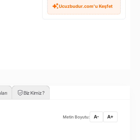
Ucuzbudur.com'u Keşfet
ları
Biz Kimiz ?
A-
A+
Metin Boyutu: