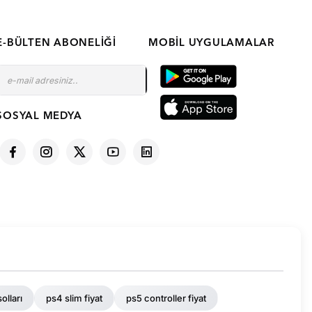
E-BÜLTEN ABONELIĞI
MOBIL UYGULAMALAR
SOSYAL MEDYA
olları
ps4 slim fiyat
ps5 controller fiyat