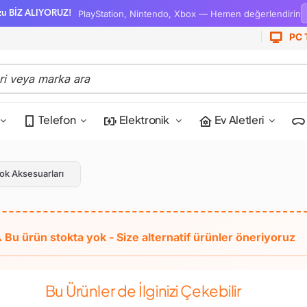
PlayStation, Nintendo, Xbox — Hemen değerlendirin
zu BİZ ALIYORUZ!
PC 
Telefon
Elektronik
Ev Aletleri
k Aksesuarları
Bu Ürünler de İlginizi Çekebilir