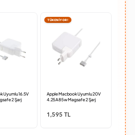
TÜKENİYOR!
TÜKENİ
k Uyumlu 16.5V
Apple Macbook Uyumlu 20V
ACER 1
safe 2 Şarj
4.25A 85w Magsafe 2 Şarj
Şarj Ale
Cihazı
1,595 TL
1,95