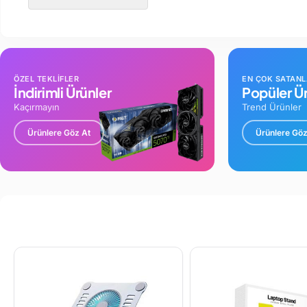
ÖZEL TEKLİFLER
EN ÇOK SATAN
İndirimli Ürünler
Popüler Ür
Kaçırmayın
Trend Ürünler
Ürünlere Göz At
Ürünlere Göz