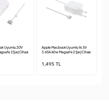
ok Uyumlu 20V
Apple Macbook Uyumlu 16.5V
In
safe 2 Şarj Cihazı
3.65A 60w Magsafe 2 Şarj Cihazı
No
1,495 TL
7