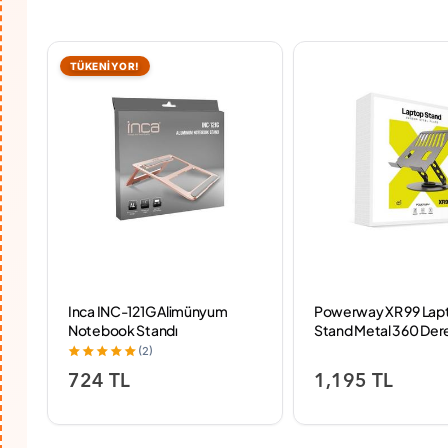
TÜKENİYOR!
ok
Inca INC-121G Alimünyum
Powerway XR 99 Lap
Notebook Standı
Stand Metal 360 Der
(2)
724 TL
1,195 TL