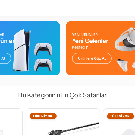
LAR
YENİ ÜRÜNLER
ünler
Yeni Gelenler
Keşfedin
 At
Ürünlere Göz At
Bu Kategorinin En Çok Satanları
TÜKENİYOR!
TÜKENİYOR!