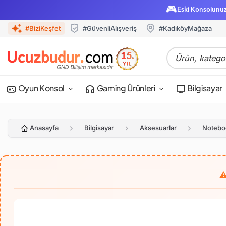
🎮
Eski Konsolunu
#BiziKeşfet
#GüvenliAlışveriş
#KadıköyMağaza
Oyun Konsol
Gaming Ürünleri
Bilgisayar
Anasayfa
Bilgisayar
Aksesuarlar
Noteboo