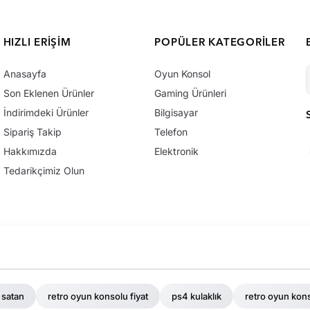
HIZLI ERIŞIM
POPÜLER KATEGORILER
Anasayfa
Oyun Konsol
Son Eklenen Ürünler
Gaming Ürünleri
İndirimdeki Ürünler
Bilgisayar
Sipariş Takip
Telefon
Hakkımızda
Elektronik
Tedarikçimiz Olun
 satan
retro oyun konsolu fiyat
ps4 kulaklık
retro oyun kons