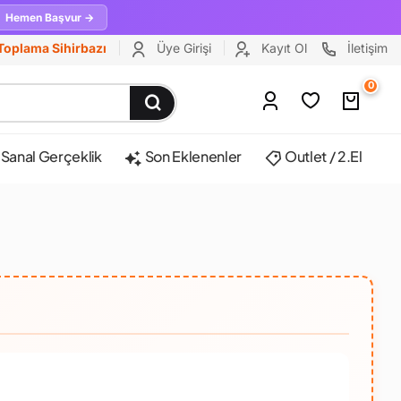
Hemen Başvur →
Toplama Sihirbazı
Üye Girişi
Kayıt Ol
İletişim
0
Sanal Gerçeklik
Son Eklenenler
Outlet / 2.El