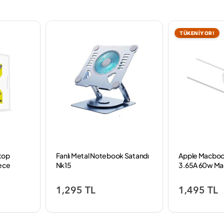
TÜKENİYOR!
top
Fanlı Metal Notebook Satandı
Apple Macboo
ece
Nk15
3.65A 60w Mag
Cihazı
1,295 TL
1,495 TL