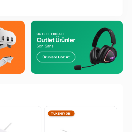
OUTLET FIRSATI
Outlet Ürünler
Son Şans
Ürünlere Göz At
TÜKENİYOR!
TÜ