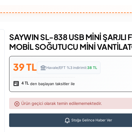
SAYWIN SL-838 USB MİNİ ŞARJLI 
MOBİL SOĞUTUCU MİNİ VANTİLA
39
TL
Havale/EFT %3 indirimli:
38
TL
den başlayan taksitler ile
4 TL
Ürün geçici olarak temin edilememektedir.
Stoğa Gelince Haber Ver