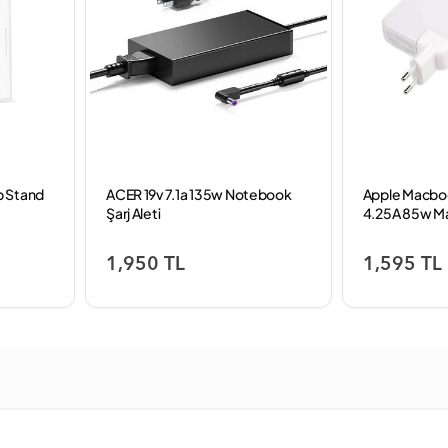
p Stand
ACER 19v 7.1a 135w Notebook
Apple Macbo
Şarj Aleti
4.25A 85w Mag
1,950 TL
1,595 TL