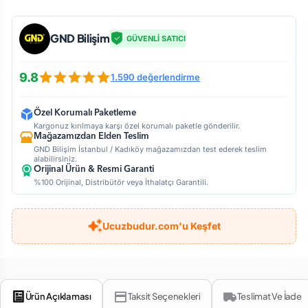
GND Bilişim
GÜVENLİ SATICI
9.8
1.590 değerlendirme
Özel Korumalı Paketleme
Kargonuz kırılmaya karşı özel korumalı paketle gönderilir.
Mağazamızdan Elden Teslim
GND Bilişim İstanbul / Kadıköy mağazamızdan test ederek teslim
alabilirsiniz.
Orijinal Ürün & Resmi Garanti
%100 Orijinal, Distribütör veya İthalatçı Garantili.
Ucuzbudur.com'u Keşfet
Ürün Açıklaması
Taksit Seçenekleri
Teslimat Ve İade