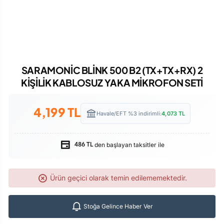
SARAMONİC BLİNK 500 B2 (TX+TX+RX) 2
KİŞİLİK KABLOSUZ YAKA MİKROFON SETİ
4,199
TL
Havale/EFT %3 indirimli:
4,073
TL
den başlayan taksitler ile
486 TL
Ürün geçici olarak temin edilememektedir.
Stoğa Gelince Haber Ver