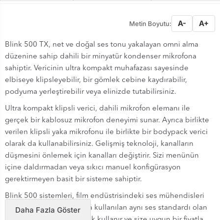
A-
A+
Metin Boyutu:
Blink 500 TX, net ve doğal ses tonu yakalayan omni alma
düzenine sahip dahili bir minyatür kondenser mikrofona
sahiptir. Vericinin ultra kompakt muhafazası sayesinde
elbiseye klipsleyebilir, bir gömlek cebine kaydırabilir,
podyuma yerleştirebilir veya elinizde tutabilirsiniz.
Ultra kompakt klipsli verici, dahili mikrofon elemanı ile
gerçek bir kablosuz mikrofon deneyimi sunar. Ayrıca birlikte
verilen klipsli yaka mikrofonu ile birlikte bir bodypack verici
olarak da kullanabilirsiniz. Gelişmiş teknoloji, kanalların
düşmesini önlemek için kanalları değiştirir. Sizi menünün
içine daldırmadan veya sıkıcı manuel konfigürasyon
gerektirmeyen basit bir sisteme sahiptir.
Blink 500 sistemleri, film endüstrisindeki ses mühendisleri
tarafından dünya çapında kullanılan aynı ses standardı olan
Daha Fazla Göster
24 bit / 48 kHz çözünürlük kullanır ve size uygun bir fiyatla