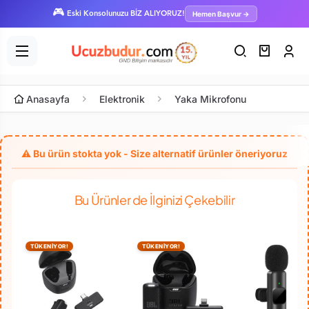
🎮
Hemen Başvur →
Eski Konsolunuzu BİZ ALIYORUZ!
Anasayfa
Elektronik
Yaka Mikrofonu
Bu Ürünler de İlginizi Çekebilir
TÜKENİYOR!
TÜKENİYOR!