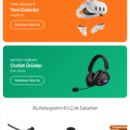
YENİ ÜRÜNLER
Yeni Gelenler
Keşfedin
Ürünlere Göz At
OUTLET FIRSATI
Outlet Ürünler
Son Şans
Ürünlere Göz At
Bu Kategorinin En Çok Satanları
TÜKENİYOR!