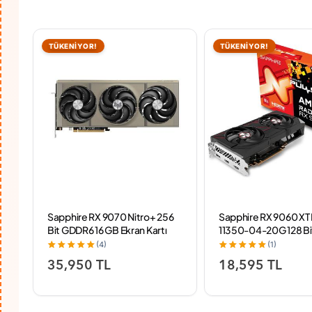
TÜKENİYOR!
TÜKENİYOR!
Sapphire RX 9070 Nitro+ 256
Sapphire RX 9060 XT 
Bit GDDR6 16 GB Ekran Kartı
11350-04-20G 128 B
R7
(Kutu açık ürün sıfır)
8 GB Ekran Kartı
(4)
(1)
35,950 TL
18,595 TL