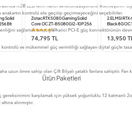
t arasında RGB LED'lerin harici senkronizasyonunu etkinleştirin. O
 anakartın kontrolü ele geçirip geçirmeyeceğini seçebilirler.
ng Solid
Zotac RTX 5080 Gaming Solid
2.EL MSI RTX
56 Bit
Core OC ZT-B50800J2-10P 256
Black 8G OC 
ı
Bit GDDR7 16 GB Ekran Kartı
Ekran Kartı (3
(2)
venliğini sağlamak amacıyla harici PCI-E güç konnektörünün devres
74,795 TL
13,950 T
trolü ve mükemmel güç verimliliği sağlayan dijital güçle tasar
ha uzun ömre sahip olan Çift Bilyalı yataklı fanlara sahiptir. Fan
Ürün Paketleri
 gereksinimini karşılamak için yüksek yoğunluklu 12 katmanlı 2
altına alınmıştır.