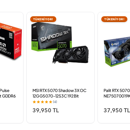
TÜKENİYOR!
TÜKENİYOR!
Pulse
MSI RTX 5070 Shadow 3X OC
Palit RTX 507
it GDDR6
12G G5070-12S3C 192 Bit
NE75070019K
GDDR7 12 GB Ekran Kartı
Bit GDDR7 12 G
(4)
39,950 TL
37,950 T