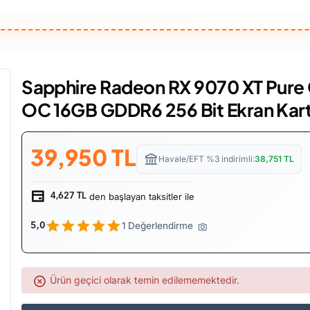
Sapphire Radeon RX 9070 XT Pure
OC 16GB GDDR6 256 Bit Ekran Kart
39,950
TL
Havale/EFT %3 indirimli:
38,751
TL
den başlayan taksitler ile
4,627 TL
1 Değerlendirme
5,0
Ürün geçici olarak temin edilememektedir.