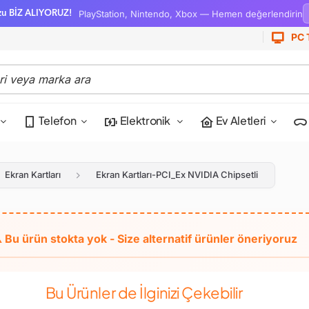
PlayStation, Nintendo, Xbox — Hemen değerlendirin
zu BİZ ALIYORUZ!
PC 
Telefon
Elektronik
Ev Aletleri
Ekran Kartları
Ekran Kartları-PCI_Ex NVIDIA Chipsetli
Bu Ürünler de İlginizi Çekebilir