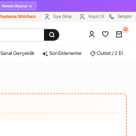
Hemen Başvur →
Toplama Sihirbazı
Üye Girişi
Kayıt Ol
İletişim
0
Sanal Gerçeklik
Son Eklenenler
Outlet / 2.El