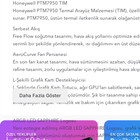
Honeywell PTM7950 TIM
Honeywell PTM7950 Termal Arayüz Malzemesi (TIM), özellikle 
sunar. PTM7950, üstün termal iletkenlik sunarak olağanüstü m
Serbest Akış
Free Flow soğutma tasarımı, hava akış yollarını optimize ed
verimli bir şekilde yönlendirerek, ısı dağılımını en üst düzey
AeroCurve Fan Pervanesi
En son fan kanat tasarımı, hava sürtünmesini azaltan, düşük g
rafine tasarım, zorlu uygulamalar için iyileştirilmiş hava akı
L-Şekilli Grafik Kartı Destekleyicisi
L Şeklinde Grafik Kartı Tutucu, ağır GPU'ları sabitlemek, s
Daha Fazla Göster
tasarlanmış çok yönlü bir çözümdür. Şık bir tasarıma sahi
entegrasyon sağlar. Temizlik ve bakım için çıkarırken grafi
ARGB LED SAPPHIRE Logosu
Yeni entegre edilmiş ARGB LED SAPPHIRE Logosu, grafik kartı
ÖZEL TEKLİFLER
EN ÇOK SATAN
aydınlatma çözümünü oluşturmak için SAPPHIRE TriXX Yazılı