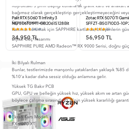
Kuyruktaki 3 pinli başlığı kullanarak grafik kartı ve anakar
bağımsız olarak gerçekleştirip gerçekleştirmeyeceğini veya
Palit RTX 5060 TI Infinity 3
Zotac RTX 5070 TI Gami
NE7506T019T1-GB2061S 128 Bit
SFF ZT-B50710D3-10P 2
Sigorta Koruması
GDDR7 16 GB Ekran Kartı
GDDR7 16 GB Ekran Kart
(18)
(1)
Kartınızı korumak için SAPPHIRE kartlarda, bileşenlerin gü
34,950 TL
56,950 TL
Dijital Güç Tasarımı
SAPPHIRE PURE AMD Radeon™ RX 9000 Serisi, doğru güç kon
İki Bilyalı Rulman
Bunlar, testlerimizde manşonlu yataklardan yaklaşık %85 ​​da
%10'a kadar daha sessiz olduğu anlamına gelir.
Yüksek TG Bakır PCB
GPU, GPU ve belleğin yüksek hız, yüksek akım ve artan güç
böylece çalışma sırasında PCB'nin yüksek kararlılığı garanti 
Ekran Kartı Modeli
RX 9070 XT