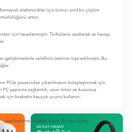
manslı elektronikler için birinci sınıf bir çözüm
mürlülüğünü artırır.
eri için tasarlanmıştır. Türbülansı azaltarak ve havayı
ar.
n geliştirmelerle selefinin üzerine inşa edilmiştir. Bu
ğlar.
nın PCIe yuvasından çıkarılmasını kolaylaştırmak için
rn PC yapısına sağlamlık, uzun ömür ve kusursuz
lmak için braketin kauçuk ucunu kullanın.
n özelleştirme fırsatları sunar. En üst düzey
OUTLET FIRSATI