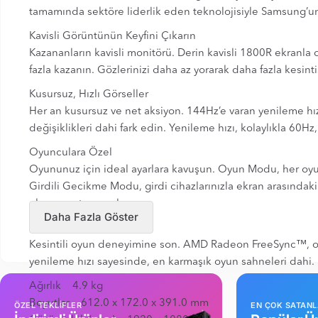
tamamında sektöre liderlik eden teknolojisiyle Samsung’un ka
Kavisli Görüntünün Keyfini Çıkarın
Kazananların kavisli monitörü. Derin kavisli 1800R ekranl
fazla kazanın. Gözlerinizi daha az yorarak daha fazla kesint
Kusursuz, Hızlı Görseller
Her an kusursuz ve net aksiyon. 144Hz’e varan yenileme hızı
değişiklikleri dahi fark edin. Yenileme hızı, kolaylıkla 60Hz
Oyunculara Özel
Oyununuz için ideal ayarlara kavuşun. Oyun Modu, her oyun 
Girdili Gecikme Modu, girdi cihazlarınızla ekran arasındaki
ekranın ortasına alır.
Daha Fazla Göster
Kusursuz Aksiyon
Kesintili oyun deneyimine son. AMD Radeon FreeSync™, olağ
yenileme hızı sayesinde, en karmaşık oyun sahneleri dahi.
Ağırlık 4.9 kg
Boyutlar 612.0 x 172.0 x 391.0 mm
ÖZEL TEKLİFLER
EN ÇOK SATAN