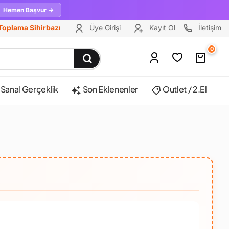
Hemen Başvur →
Toplama Sihirbazı
Üye Girişi
Kayıt Ol
İletişim
0
Sanal Gerçeklik
Son Eklenenler
Outlet / 2.El