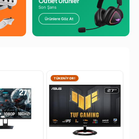
Outlet Ürünler
Son Şans
Ürünlere Göz At
TÜKENİYOR!