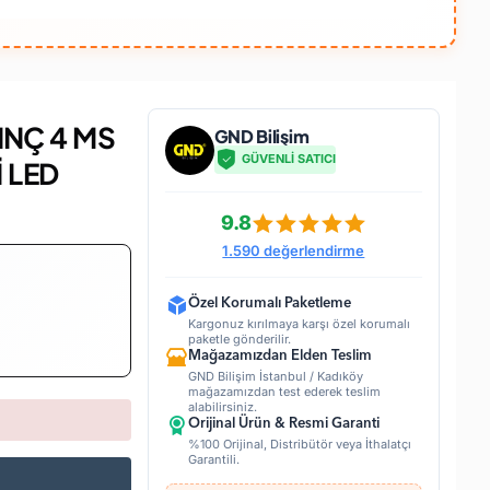
NÇ 4 MS
GND Bilişim
GÜVENLİ SATICI
İ LED
9.8
1.590 değerlendirme
Özel Korumalı Paketleme
Kargonuz kırılmaya karşı özel korumalı
paketle gönderilir.
Mağazamızdan Elden Teslim
GND Bilişim İstanbul / Kadıköy
mağazamızdan test ederek teslim
alabilirsiniz.
Orijinal Ürün & Resmi Garanti
%100 Orijinal, Distribütör veya İthalatçı
Garantili.