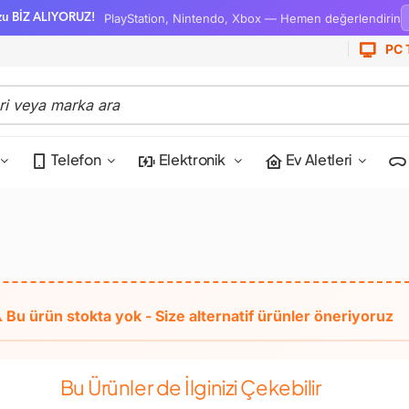
PlayStation, Nintendo, Xbox — Hemen değerlendirin
zu BİZ ALIYORUZ!
PC 
Telefon
Elektronik
Ev Aletleri
Bu Ürünler de İlginizi Çekebilir