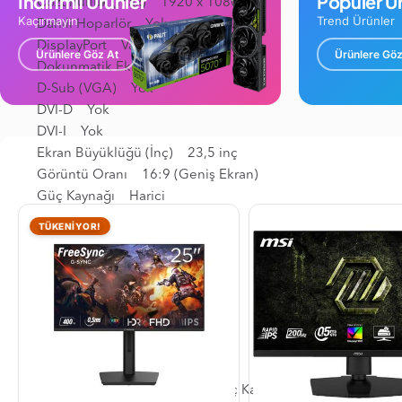
İndirimli Ürünler
Popüler Ür
Çözünürlük (max) 1920 x 1080
Kaçırmayın
Trend Ürünler
Dahili Hoparlör Yok
DisplayPort Var
Ürünlere Göz At
Ürünlere Göz
Dokunmatik Ekran Yok
D-Sub (VGA) Yok
DVI-D Yok
DVI-I Yok
Ekran Büyüklüğü (İnç) 23,5 inç
Görüntü Oranı 16:9 (Geniş Ekran)
Güç Kaynağı Harici
Güç Tüketimi 35 W
TÜKENİYOR!
HDCP Yok
HDMI 2
HDR Yok
Kamera Yok
Kavisli Yüzey Var
Kontrast Oranı (mnt) 3000:1
Kullanım Amacı Oyun
Kutu İçeriği Hdmi Kablo + Güç Kablosu