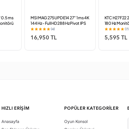
 0.5 ms
MSI MAG 275UPD E14 27" 1 ms 4K
KTC H27F22 27
onitörü
144 Hz - Full HD 288 Hz Pivot IPS
180 Hz Monit
Oyuncu Monitörü
(4)
(7)
16,950 TL
5,595 TL
HIZLI ERIŞIM
POPÜLER KATEGORILER
Anasayfa
Oyun Konsol