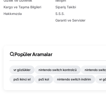
Gizlilik ve Güvenlik
İletişim
Kargo ve Taşıma Bilgileri
Sipariş Takibi
Hakkımızda
S.S.S.
Garanti ve Servisler
Popüler Aramalar
vr gözlükler
nintendo switch kontrolcü
nintendo swit
ps5 ikinci el
ps5 kol
nintendo switch indirim
vr g