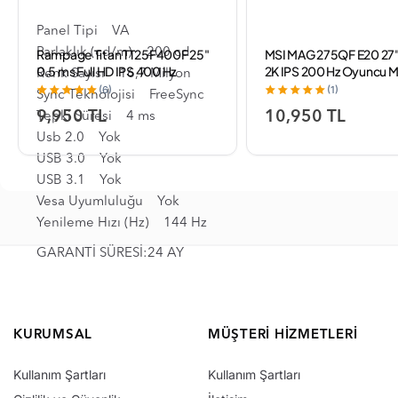
Mini DisplayPort Yok
Panel Tipi VA
Rampage Titan TT25F400F 25"
MSI MAG 275QF E20 27"
Parlaklık (cd/m) 200 cd
0.5 ms Full HD IPS 400 Hz
2K IPS 200 Hz Oyuncu M
Renk Sayısı 16,7 Milyon
Oyuncu Monitörü
(6)
(1)
Sync Teknolojisi FreeSync
9,950 TL
10,950 TL
Tepki Süresi 4 ms
Usb 2.0 Yok
USB 3.0 Yok
USB 3.1 Yok
Vesa Uyumluluğu Yok
Yenileme Hızı (Hz) 144 Hz
GARANTİ SÜRESİ:24 AY
KURUMSAL
MÜŞTERI HIZMETLERI
Kullanım Şartları
Kullanım Şartları