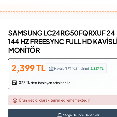
SAMSUNG LC24RG50FQRXUF 24 I
144 HZ FREESYNC FULL HD KAVİSL
MONİTÖR
2,399
TL
Havale/EFT %3 indirimli:
2,327
TL
den başlayan taksitler ile
277 TL
Ürün geçici olarak temin edilememektedir.
Stoğa Gelince Haber Ver