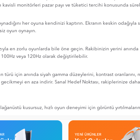
visli monitörleri pazar payı ve tüketici tercihi konusunda sürekli
a oynadığını her oyuna kendinizi kaptırın. Ekranın keskin odağıy
isiz oyun oynayın.
yla en zorlu oyunlarda bile öne geçin. Rakibinizin yerini anında 
, 100Hz veya 120Hz olarak değiştirilebilir.
türü için anında siyah gamma düzeylerini, kontrast oranlarını, ne
 gecikmeyi en aza indirir. Sanal Hedef Noktası, rakiplerinize dah
anüstü kusursuz, hızlı oyun deneyimi için görüntü yırtılmalarını
LAR
YENİ ÜRÜNLER