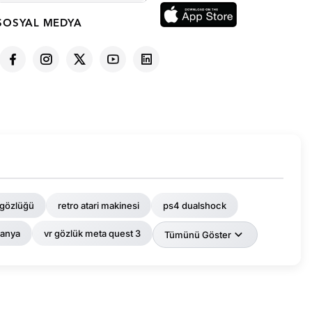
SOSYAL MEDYA
 gözlüğü
retro atari makinesi
ps4 dualshock
panya
vr gözlük meta quest 3
Tümünü Göster