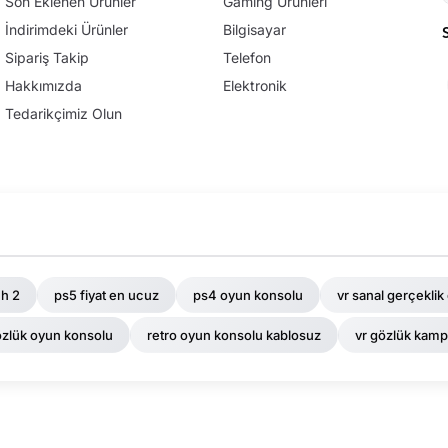
Son Eklenen Ürünler
Gaming Ürünleri
İndirimdeki Ürünler
Bilgisayar
Sipariş Takip
Telefon
Hakkımızda
Elektronik
Tedarikçimiz Olun
ch 2
ps5 fiyat en ucuz
ps4 oyun konsolu
vr sanal gerçeklik
özlük oyun konsolu
retro oyun konsolu kablosuz
vr gözlük kam