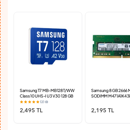
 ms
Samsung T7 MB-MB128T/WW
Samsung 8 GB 2666 
Class 10 UHS-I U3 V30 128 GB
SODIMM M471A1K43
Micro SD Kart
DDR4 Notebook Ra
(2)
2,495 TL
2,195 TL