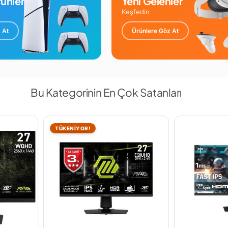
ünler
Yeni Gelenler
Keşfedin
 At
Ürünlere Göz At
Bu Kategorinin En Çok Satanları
TÜKENİYOR!