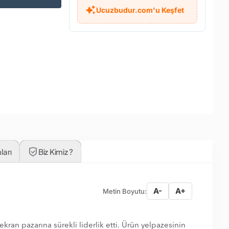
Ucuzbudur.com'u Keşfet
ları
Biz Kimiz ?
A-
A+
Metin Boyutu:
ekran pazarına sürekli liderlik etti. Ürün yelpazesinin