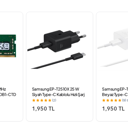
MHz
Samsung EP-T2510X 25 W
Samsung EP-T
DB1-CTD
Siyah Type-C Kablolu Hızlı Şarj
Beyaz Type-C K
m
Aleti
Aleti
(2)
(9)
1,950 TL
1,950 TL