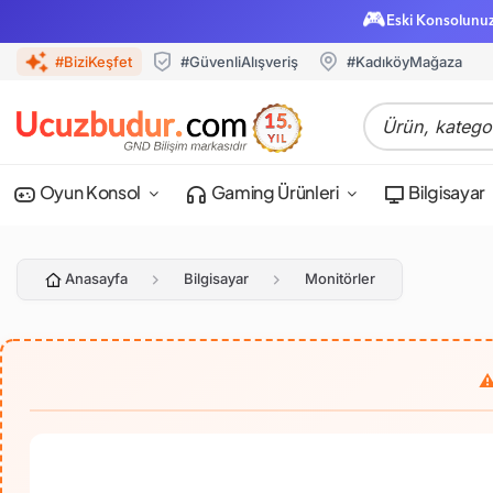
🎮
Eski Konsolunu
#BiziKeşfet
#GüvenliAlışveriş
#KadıköyMağaza
Oyun Konsol
Gaming Ürünleri
Bilgisayar
Anasayfa
Bilgisayar
Monitörler