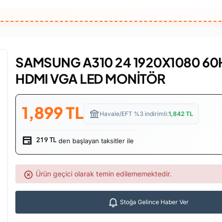
SAMSUNG A310 24 1920X1080 60
HDMI VGA LED MONİTÖR
1,899
TL
Havale/EFT %3 indirimli:
1,842
TL
den başlayan taksitler ile
219 TL
Ürün geçici olarak temin edilememektedir.
Stoğa Gelince Haber Ver