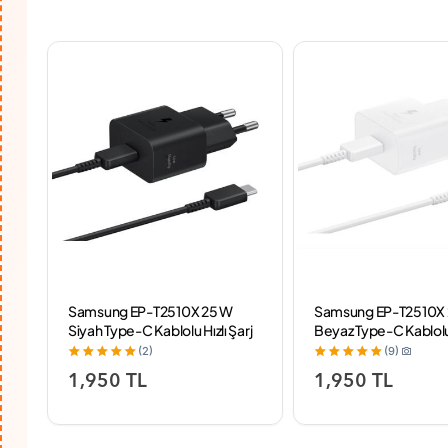
 ms
Samsung EP-T2510X 25 W
Samsung EP-T2510X
Siyah Type-C Kablolu Hızlı Şarj
Beyaz Type-C Kablolu 
Aleti
Aleti
(2)
(9)
1,950 TL
1,950 TL