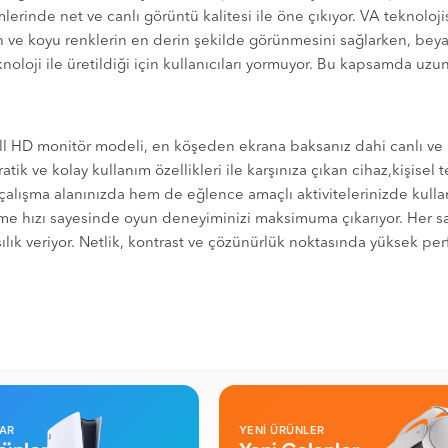
erinde net ve canlı görüntü kalitesi ile öne çıkıyor. VA teknoloji
h ve koyu renklerin en derin şekilde görünmesini sağlarken, beyaz
oloji ile üretildiği için kullanıcıları yormuyor. Bu kapsamda uzun
l HD monitör modeli, en köşeden ekrana baksanız dahi canlı ve n
ratik ve kolay kullanım özellikleri ile karşınıza çıkan cihaz,kişisel
 çalışma alanınızda hem de eğlence amaçlı aktivitelerinizde kulla
me hızı sayesinde oyun deneyiminizi maksimuma çıkarıyor. Her san
şılık veriyor. Netlik, kontrast ve çözünürlük noktasında yüksek pe
LAR
YENİ ÜRÜNLER