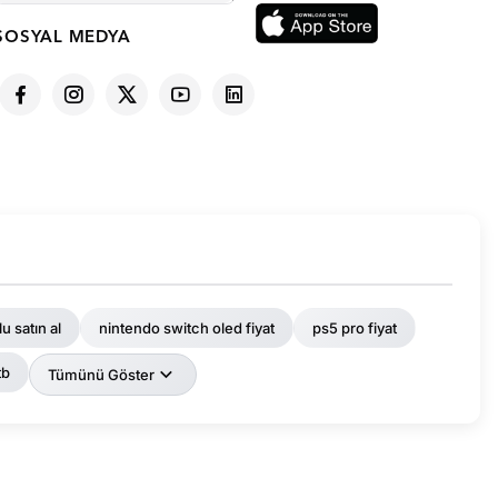
SOSYAL MEDYA
u satın al
nintendo switch oled fiyat
ps5 pro fiyat
tb
Tümünü Göster