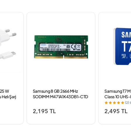
 25 W
Samsung 8 GB 2666 MHz
Samsung T7 
Hızlı Şarj
SODIMM M471A1K43DB1-CTD
Class 10 UHS-
DDR4 Notebook Ram
Micro SD Kart
(2)
2,195 TL
2,495 TL