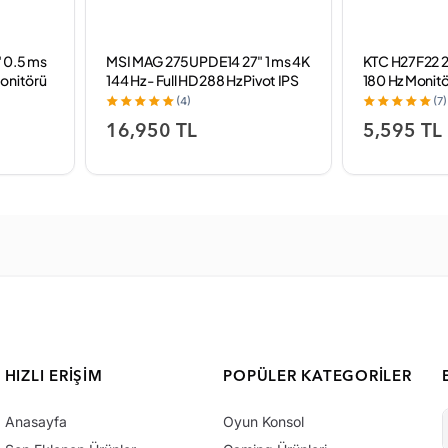
 0.5 ms
MSI MAG 275UPD E14 27" 1 ms 4K
KTC H27F22 27
onitörü
144 Hz - Full HD 288 Hz Pivot IPS
180 Hz Monit
Oyuncu Monitörü
(4)
(7)
16,950 TL
5,595 TL
HIZLI ERIŞIM
POPÜLER KATEGORILER
Anasayfa
Oyun Konsol