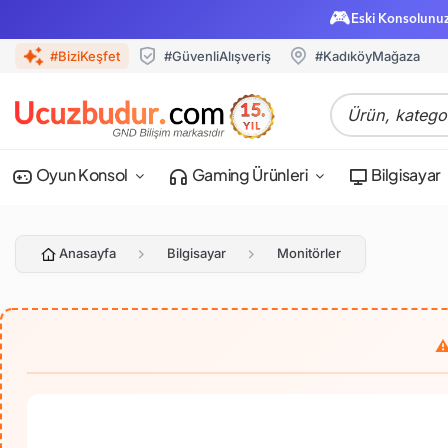
🎮
Eski Konsolunu
#BiziKeşfet
#GüvenliAlışveriş
#KadıköyMağaza
Oyun Konsol
Gaming Ürünleri
Bilgisayar
Anasayfa
Bilgisayar
Monitörler