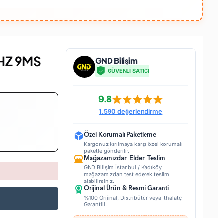
HZ 9MS
GND Bilişim
GÜVENLİ SATICI
9.8
1.590 değerlendirme
Özel Korumalı Paketleme
Kargonuz kırılmaya karşı özel korumalı
paketle gönderilir.
Mağazamızdan Elden Teslim
GND Bilişim İstanbul / Kadıköy
mağazamızdan test ederek teslim
alabilirsiniz.
Orijinal Ürün & Resmi Garanti
%100 Orijinal, Distribütör veya İthalatçı
Garantili.