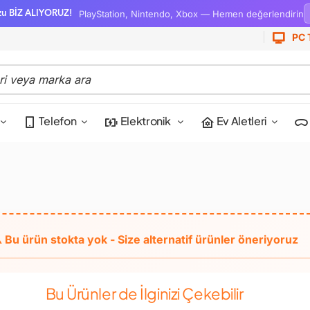
PlayStation, Nintendo, Xbox — Hemen değerlendirin
zu BİZ ALIYORUZ!
PC 
Telefon
Elektronik
Ev Aletleri
Bu Ürünler de İlginizi Çekebilir