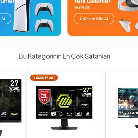
ünler
Yeni Gelenler
Keşfedin
 At
Ürünlere Göz At
Bu Kategorinin En Çok Satanları
TÜKENİYOR!