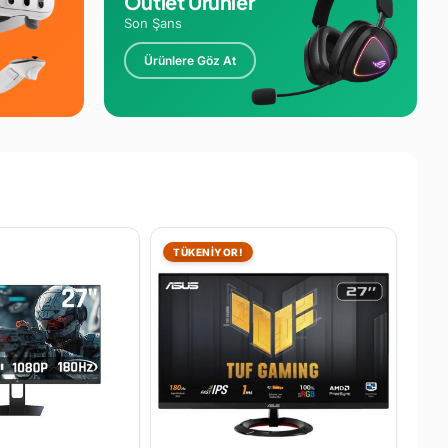
Outlet Ürünler
Son Şans
Ürünlere Göz At
TÜKENİYOR!