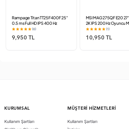
Rampage Titan TT25F400F 25"
MSI MAG 275QF E20 27"
0.5 ms Full HD IPS 400 Hz
2K IPS 200 Hz Oyuncu M
Oyuncu Monitörü
(6)
(1)
9,950 TL
10,950 TL
KURUMSAL
MÜŞTERI HIZMETLERI
Kullanım Şartları
Kullanım Şartları