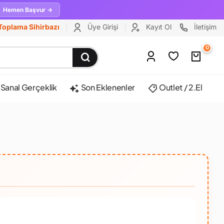
Hemen Başvur →
Toplama Sihirbazı
Üye Girişi
Kayıt Ol
İletişim
0
Sanal Gerçeklik
Son Eklenenler
Outlet / 2.El