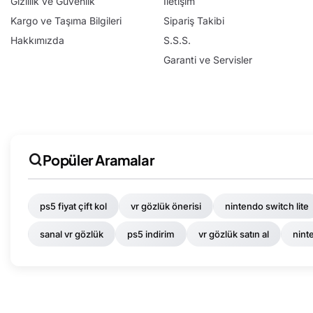
Gizlilik ve Güvenlik
İletişim
Kargo ve Taşıma Bilgileri
Sipariş Takibi
Hakkımızda
S.S.S.
Garanti ve Servisler
Popüler Aramalar
ps5 fiyat çift kol
vr gözlük önerisi
nintendo switch lite
sanal vr gözlük
ps5 indirim
vr gözlük satın al
nint