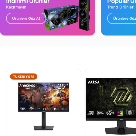
İndirimli Ürünler
Popüler Ür
Kaçırmayın
Trend Ürünler
Ürünlere Göz At
Ürünlere Göz
TÜKENİYOR!