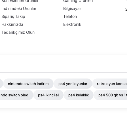
Son Eklenen Ürünler
Gaming Ürünleri
İndirimdeki Ürünler
Bilgisayar
Sipariş Takip
Telefon
Hakkımızda
Elektronik
Tedarikçimiz Olun
nintendo switch indirim
ps4 yeni oyunlar
retro oyun konsol
endo switch oled
ps4 ikinci el
ps4 kulaklık
ps4 500 gb vs 1 