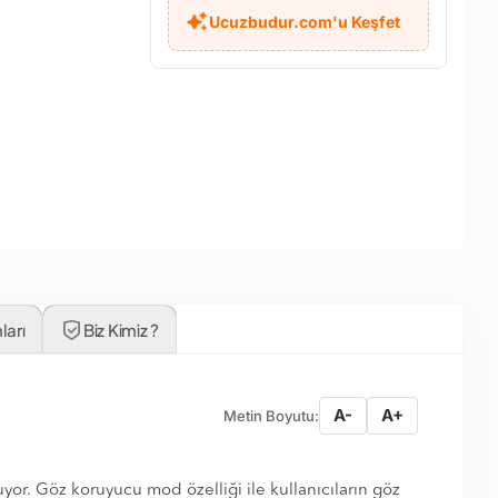
Ucuzbudur.com'u Keşfet
ları
Biz Kimiz ?
A-
A+
Metin Boyutu:
yor. Göz koruyucu mod özelliği ile kullanıcıların göz