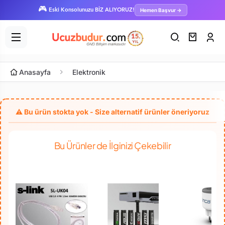
🎮
Hemen Başvur →
Eski Konsolunuzu BİZ ALIYORUZ!
Anasayfa
Elektronik
Bu Ürünler de İlginizi Çekebilir