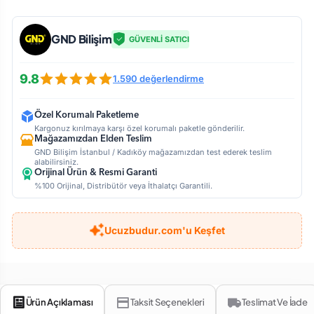
GND Bilişim
GÜVENLİ SATICI
9.8
1.590 değerlendirme
Özel Korumalı Paketleme
Kargonuz kırılmaya karşı özel korumalı paketle gönderilir.
Mağazamızdan Elden Teslim
GND Bilişim İstanbul / Kadıköy mağazamızdan test ederek teslim
alabilirsiniz.
Orijinal Ürün & Resmi Garanti
%100 Orijinal, Distribütör veya İthalatçı Garantili.
Ucuzbudur.com'u Keşfet
Ürün Açıklaması
Taksit Seçenekleri
Teslimat Ve İade