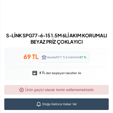
S-LİNK SPG77-6-15 1.5M 6Lİ AKIM KORUMALI
BEYAZ PRİZ ÇOKLAYICI
69
TL
Havale/EFT %3 indirimli:
67
TL
den başlayan taksitler ile
8 TL
Ürün geçici olarak temin edilememektedir.
Stoğa Gelince Haber Ver