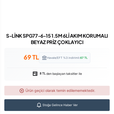
S-LİNK SPG77-6-15 1.5M 6Lİ AKIM KORUMALI
BEYAZ PRİZ ÇOKLAYICI
69
TL
Havale/EFT %3 indirimli:
67
TL
den başlayan taksitler ile
8 TL
Ürün geçici olarak temin edilememektedir.
Stoğa Gelince Haber Ver