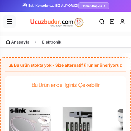
🎮
Hemen Başvur →
Eski Konsolunuzu BİZ ALIYORUZ!
Anasayfa
Elektronik
Bu Ürünler de İlginizi Çekebilir