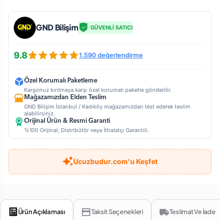
GND Bilişim
GÜVENLİ SATICI
9.8
1.590 değerlendirme
Özel Korumalı Paketleme
Kargonuz kırılmaya karşı özel korumalı paketle gönderilir.
Mağazamızdan Elden Teslim
GND Bilişim İstanbul / Kadıköy mağazamızdan test ederek teslim
alabilirsiniz.
Orijinal Ürün & Resmi Garanti
%100 Orijinal, Distribütör veya İthalatçı Garantili.
Ucuzbudur.com'u Keşfet
Ürün Açıklaması
Taksit Seçenekleri
Teslimat Ve İade