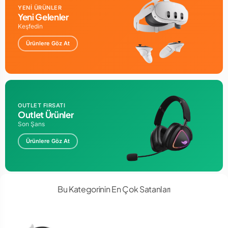
YENİ ÜRÜNLER
Yeni Gelenler
Keşfedin
Ürünlere Göz At
OUTLET FIRSATI
Outlet Ürünler
Son Şans
Ürünlere Göz At
Bu Kategorinin En Çok Satanları