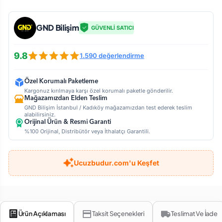
GND Bilişim
GÜVENLİ SATICI
9.8
1.590 değerlendirme
Özel Korumalı Paketleme
Kargonuz kırılmaya karşı özel korumalı paketle gönderilir.
Mağazamızdan Elden Teslim
GND Bilişim İstanbul / Kadıköy mağazamızdan test ederek teslim
alabilirsiniz.
Orijinal Ürün & Resmi Garanti
%100 Orijinal, Distribütör veya İthalatçı Garantili.
Ucuzbudur.com'u Keşfet
Ürün Açıklaması
Taksit Seçenekleri
Teslimat Ve İade