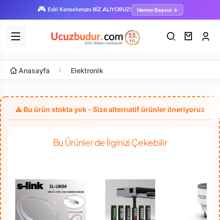
🎮
Hemen Başvur →
Eski Konsolunuzu BİZ ALIYORUZ!
Anasayfa
Elektronik
Bu Ürünler de İlginizi Çekebilir