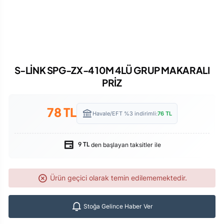
S-LİNK SPG-ZX-4 10M 4LÜ GRUP MAKARALI
PRİZ
78
TL
Havale/EFT %3 indirimli:
76
TL
den başlayan taksitler ile
9 TL
Ürün geçici olarak temin edilememektedir.
Stoğa Gelince Haber Ver