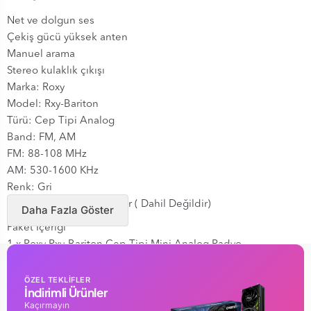
Net ve dolgun ses
Çekiş gücü yüksek anten
Manuel arama
Stereo kulaklık çıkışı
Marka: Roxy
Model: Rxy-Bariton
Türü: Cep Tipi Analog
Band: FM, AM
FM: 88-108 MHz
AM: 530-1600 KHz
Renk: Gri
2 x AA Kalem pil ile çalışır ( Dahil Değildir)
Daha Fazla Göster
Paket İçeriği
1 x Roxy Rxy-Bariton Cep Tipi Mini Analog Radyo
1 x Garanti Belgesi
ÖZEL TEKLİFLER
GARANTİ SÜRESİ : 24 AY
İndirimli Ürünler
Kaçırmayın