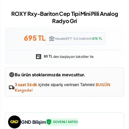
ROXY Rxy-Bariton Cep Tipi Mini Pilli Analog
Radyo Gri
695
TL
Havale/EFT %3 indirimli:
674
TL
den başlayan taksitler ile
80 TL
Bu ürün stoklarımızda mevcuttur.
3 saat 36 dk
içinde sipariş verirsen Tahmini
BUGÜN
Kargoda!
GND Bilişim
GÜVENLİ SATICI