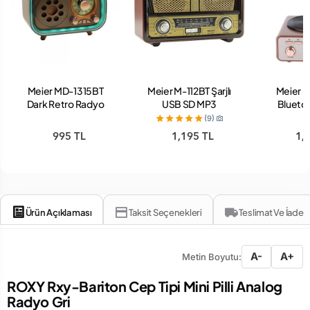
Meier MD-1315BT
Meier M-112BT Şarjlı
Meier 
Dark Retro Radyo
USB SD MP3
Blueto
Destekli Bluetooth
R
(9)
Nostaljik Radyo
995 TL
1,195 TL
1,
Ürün Açıklaması
Taksit Seçenekleri
Teslimat Ve İade
A-
A+
Metin Boyutu:
ROXY Rxy-Bariton Cep Tipi Mini Pilli Analog
Radyo Gri