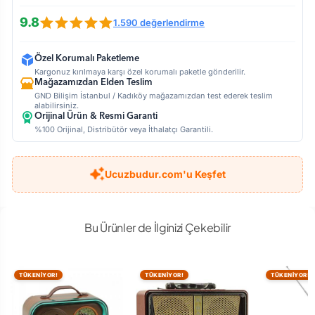
9.8
1.590 değerlendirme
Özel Korumalı Paketleme
Kargonuz kırılmaya karşı özel korumalı paketle gönderilir.
Mağazamızdan Elden Teslim
GND Bilişim İstanbul / Kadıköy mağazamızdan test ederek teslim
alabilirsiniz.
Orijinal Ürün & Resmi Garanti
%100 Orijinal, Distribütör veya İthalatçı Garantili.
Ucuzbudur.com'u Keşfet
Bu Ürünler de İlginizi Çekebilir
TÜKENİYOR!
TÜKENİYOR!
TÜKENİYOR!