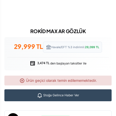
ROKİD MAX AR GÖZLÜK
29,999
TL
Havale/EFT %3 indirimli:
29,099
TL
den başlayan taksitler ile
3,474 TL
Ürün geçici olarak temin edilememektedir.
Stoğa Gelince Haber Ver