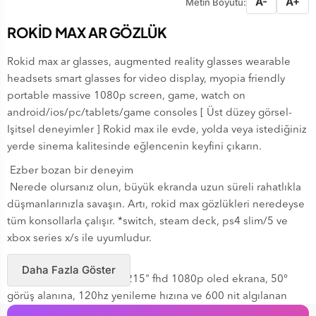
A-
A+
Metin Boyutu:
ROKİD MAX AR GÖZLÜK
Rokid max ar glasses, augmented reality glasses wearable
headsets smart glasses for video display, myopia friendly
portable massive 1080p screen, game, watch on
android/ios/pc/tablets/game consoles [ Üst düzey görsel-
Işitsel deneyimler ] Rokid max ile evde, yolda veya istediğiniz
yerde sinema kalitesinde eğlencenin keyfini çıkarın.
Ezber bozan bir deneyim
Nerede olursanız olun, büyük ekranda uzun süreli rahatlıkla
düşmanlarınızla savaşın. Artı, rokid max gözlükleri neredeyse
tüm konsollarla çalışır. *switch, steam deck, ps4 slim/5 ve
xbox series x/s ile uyumludur.
Max screen best view
Daha Fazla Göster
Rokid max ar gözlükleri 215" fhd 1080p oled ekrana, 50°
görüş alanına, 120hz yenileme hızına ve 600 nit algılanan
parlaklığa, her video ve oyunda canlı görsellere ulaşır.