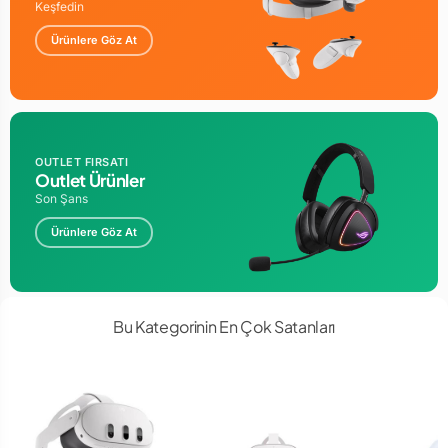
GARANTİ SÜRESİ : 24 AY
Keşfedin
Ürünlere Göz At
OUTLET FIRSATI
Outlet Ürünler
Son Şans
Ürünlere Göz At
Bu Kategorinin En Çok Satanları