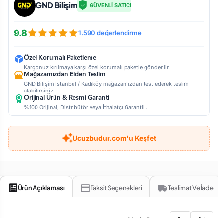
GND Bilişim
GÜVENLİ SATICI
9.8
1.590 değerlendirme
Özel Korumalı Paketleme
Kargonuz kırılmaya karşı özel korumalı paketle gönderilir.
Mağazamızdan Elden Teslim
GND Bilişim İstanbul / Kadıköy mağazamızdan test ederek teslim
alabilirsiniz.
Orijinal Ürün & Resmi Garanti
%100 Orijinal, Distribütör veya İthalatçı Garantili.
Ucuzbudur.com'u Keşfet
Ürün Açıklaması
Taksit Seçenekleri
Teslimat Ve İade