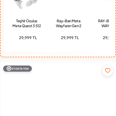
Teşhir Oculus
Ray-Ban Meta
RAY-BAN 
Meta Quest 3 512
Wayfarer Gen 2
WAYFAR
GB Kablosuz
RW4012 53
LARGE (2.N
Sanal Gerçeklik
Beden 601/1M53
MAT SİY
29,999 TL
29,999 TL
29,999
Gözlüğü
Parlak Siyah-
KARARAN 
Şeffaf Grafit Yeşil
CAM
STOKTA YOK