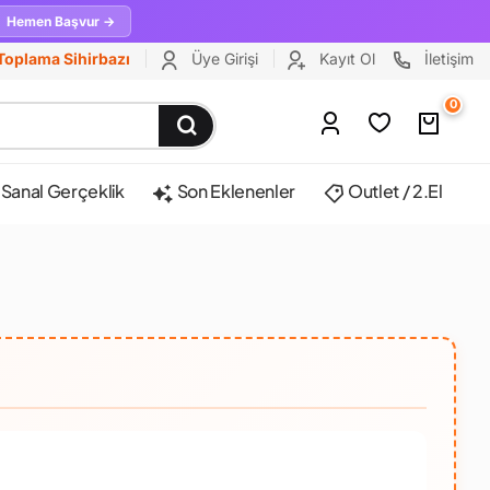
Hemen Başvur →
Toplama Sihirbazı
Üye Girişi
Kayıt Ol
İletişim
0
Sanal Gerçeklik
Son Eklenenler
Outlet / 2.El