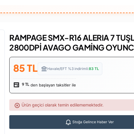
RAMPAGE SMX-R16 ALERIA 7 TUŞ
2800DPİ AVAGO GAMİNG OYUN
85
TL
Havale/EFT %3 indirimli:
83
TL
den başlayan taksitler ile
9 TL
Ürün geçici olarak temin edilememektedir.
Stoğa Gelince Haber Ver