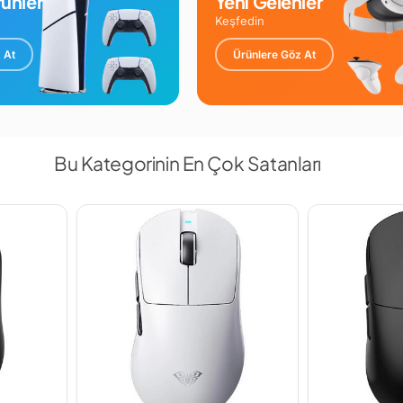
ünler
Yeni Gelenler
Keşfedin
 At
Ürünlere Göz At
Bu Kategorinin En Çok Satanları