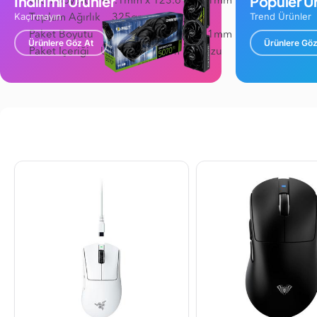
İndirimli Ürünler
Popüler Ür
Ürün Boyutu 41.1mm x 123.6 x 68.1mm
Kaçırmayın
Trend Ürünler
Toplam Ağırlık 325gr
Paket Boyutu 130mm x 232mm x 51mm
Ürünlere Göz At
Ürünlere Göz
Paket İçeriği Ürün + Kullanım kılavuzu