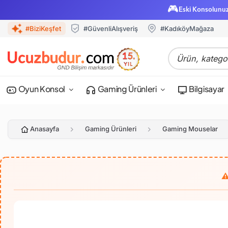
🎮
Eski Konsolunu
#BiziKeşfet
#GüvenliAlışveriş
#KadıköyMağaza
Oyun Konsol
Gaming Ürünleri
Bilgisayar
Anasayfa
Gaming Ürünleri
Gaming Mouselar