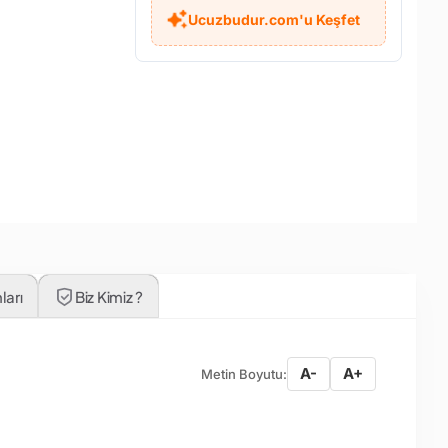
Ucuzbudur.com'u Keşfet
ları
Biz Kimiz ?
A-
A+
Metin Boyutu: