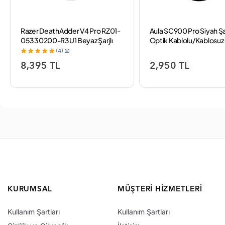
Razer DeathAdder V4 Pro RZ01-
Aula SC900 Pro Siyah Şar
05330200-R3U1 Beyaz Şarjlı
Optik Kablolu/Kablosu
Makrolu Optik Kablolu/Kablosuz
Mouse
(4)
Oyuncu Mouse
8,395 TL
2,950 TL
KURUMSAL
MÜŞTERI HIZMETLERI
Kullanım Şartları
Kullanım Şartları