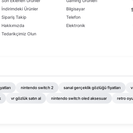
Son Eklenen Ürünler
Gaming Ürünleri
İndirimdeki Ürünler
Bilgisayar
Sipariş Takip
Telefon
Hakkımızda
Elektronik
Tedarikçimiz Olun
yatları
nintendo switch 2
sanal gerçeklik gözlüğü fiyatları
v
k
vr gözlük satın al
nintendo switch oled aksesuar
retro oy