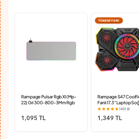
TÜKENİYOR!
Rampage Pulsar Rgb Xl (Mp-
Rampage S47 Coolfl
az
22) Gri 300-800-3Mm Rgb
Fanlı 17.3" Laptop So
e
Ledli Gaming Mouse Pad
(49)
1,095 TL
1,349 TL