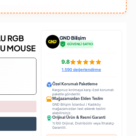
LU RGB
GND Bilişim
GÜVENLİ SATICI
CU MOUSE
9.8
1.590 değerlendirme
Özel Korumalı Paketleme
Kargonuz kırılmaya karşı özel korumalı
paketle gönderilir.
Mağazamızdan Elden Teslim
GND Bilişim İstanbul / Kadıköy
mağazamızdan test ederek teslim
alabilirsiniz.
Orijinal Ürün & Resmi Garanti
%100 Orijinal, Distribütör veya İthalatçı
Garantili.