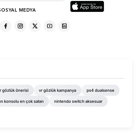
SOSYAL MEDYA
r gözlük önerisi
vr gözlük kampanya
ps4 dualsense
un konsolu en çok satan
nintendo switch aksesuar