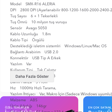
Model SMX-R16 ALERIA
DPI 2800 DPI (Ayarlanabilir 800-1200-1600-2000-2400-
Tuş Sayısı 6 + 1 Tekerlekli
Tuş Ömrü 10 milyon tuş vuruşu
Sensör Avago 5050
Kablo Uzunluğu 1.8m
Kablo Tipi Örgülü
Desteklediği isletim sistemlri Windows/Linux/Mac OS
Bağlantı Arabirim USB 2.0
Konnektör USB Tip A Erkek
Yazılım Var
Kullanım Tipi Tak Çalıştır
Daha Fazla Göster
Aydınlatma Gerçek RGB
Dahili Hafıza 3 Profil
Hız 1000Hz Hızlı Tarama,
Yazılım İhtiyacı Var, Makro İçin (Sadece Windows uyumlu)
Malzeme ABS
Ürün Ağırlığı 146gr
ÖZEL TEKLİFLER
EN ÇOK SATAN