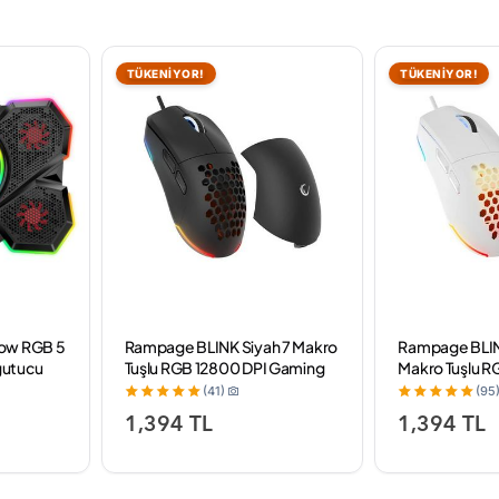
TÜKENİYOR!
TÜKENİYOR!
ow RGB 5
Rampage BLINK Siyah 7 Makro
Rampage BLIN
ğutucu
Tuşlu RGB 12800 DPI Gaming
Makro Tuşlu R
Oyuncu Mouse
Gaming Oyun
(41)
(95
1,394 TL
1,394 TL