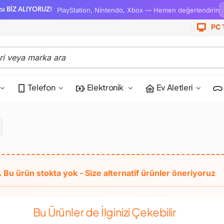
PlayStation, Nintendo, Xbox — Hemen değerlendirin
zu BİZ ALIYORUZ!
PC 
Telefon
Elektronik
Ev Aletleri
Bu Ürünler de İlginizi Çekebilir