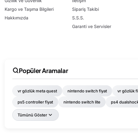
Gizlilik ve Güvenlik
İletişim
Kargo ve Taşıma Bilgileri
Sipariş Takibi
Hakkımızda
S.S.S.
Garanti ve Servisler
Popüler Aramalar
vr gözlük meta quest
nintendo switch fiyat
vr gözlük fi
ps5 controller fiyat
nintendo switch lite
ps4 dualshoc
Tümünü Göster