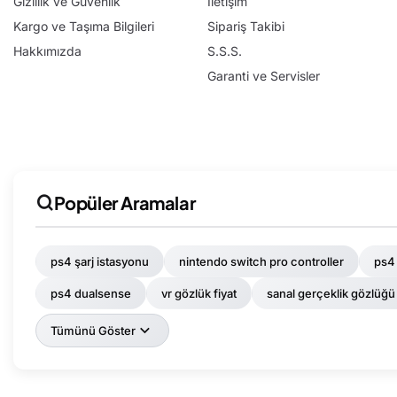
Gizlilik ve Güvenlik
İletişim
Kargo ve Taşıma Bilgileri
Sipariş Takibi
Hakkımızda
S.S.S.
Garanti ve Servisler
Popüler Aramalar
ps4 şarj istasyonu
nintendo switch pro controller
ps4 
ps4 dualsense
vr gözlük fiyat
sanal gerçeklik gözlüğü
Tümünü Göster