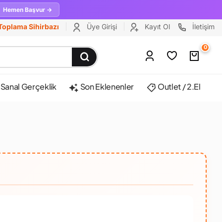
Hemen Başvur →
Toplama Sihirbazı
Üye Girişi
Kayıt Ol
İletişim
0
Sanal Gerçeklik
Son Eklenenler
Outlet / 2.El