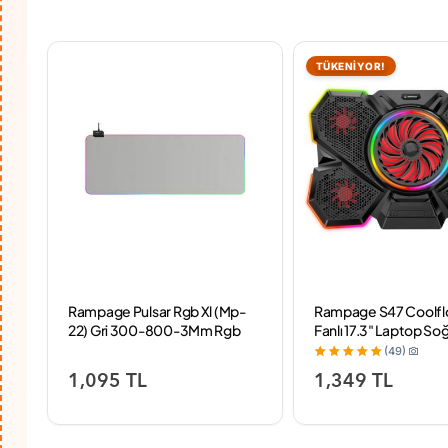
TÜKENİYOR!
Rampage Pulsar Rgb Xl (Mp-
Rampage S47 Coolfl
22) Gri 300-800-3Mm Rgb
Fanlı 17.3" Laptop So
Ledli Gaming Mouse Pad
(49)
1,095 TL
1,349 TL