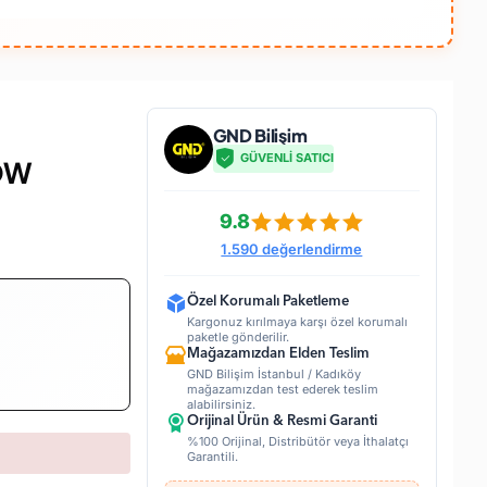
GND Bilişim
GÜVENLİ SATICI
OW
9.8
1.590 değerlendirme
Özel Korumalı Paketleme
Kargonuz kırılmaya karşı özel korumalı
paketle gönderilir.
Mağazamızdan Elden Teslim
GND Bilişim İstanbul / Kadıköy
mağazamızdan test ederek teslim
alabilirsiniz.
Orijinal Ürün & Resmi Garanti
%100 Orijinal, Distribütör veya İthalatçı
Garantili.