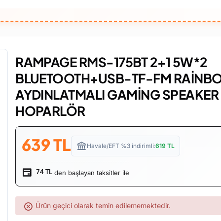
RAMPAGE RMS-175BT 2+1 5W*2
BLUETOOTH+USB-TF-FM RAİNB
AYDINLATMALI GAMİNG SPEAKER
HOPARLÖR
639
TL
Havale/EFT %3 indirimli:
619
TL
den başlayan taksitler ile
74 TL
Ürün geçici olarak temin edilememektedir.