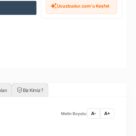
Ucuzbudur.com'u Keşfet
ları
Biz Kimiz ?
A-
A+
Metin Boyutu: