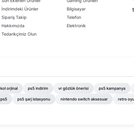
Son Eklenen Ürünler
Gaming Ürünleri
İndirimdeki Ürünler
Bilgisayar
Sipariş Takip
Telefon
Hakkımızda
Elektronik
Tedarikçimiz Olun
kol orjinal
ps5 indirim
vr gözlük önerisi
ps5 kampanya
 ps5
ps5 şarj istasyonu
nintendo switch aksesuar
retro oy