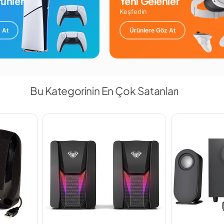
ünler
Yeni Gelenler
Keşfedin
 At
Ürünlere Göz At
Bu Kategorinin En Çok Satanları