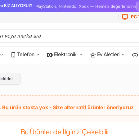
PlayStation, Nintendo, Xbox — Hemen değerlendirin
zu BİZ ALIYORUZ!
PC 
Telefon
Elektronik
Ev Aletleri
rlörler
Bu Ürünler de İlginizi Çekebilir