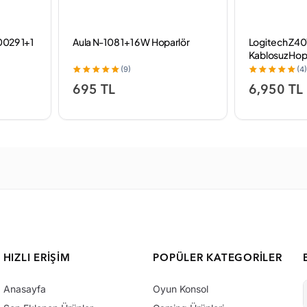
029 1+1
Aula N-108 1+1 6 W Hoparlör
Logitech Z40
Kablosuz Hop
(9)
(4)
695 TL
6,950 TL
HIZLI ERIŞIM
POPÜLER KATEGORILER
Anasayfa
Oyun Konsol