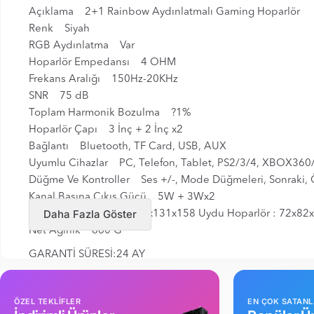
Açıklama 2+1 Rainbow Aydınlatmalı Gaming Hoparlör
Renk Siyah
RGB Aydınlatma Var
Hoparlör Empedansı 4 OHM
Frekans Aralığı 150Hz-20KHz
SNR 75 dB
Toplam Harmonik Bozulma ?1%
Hoparlör Çapı 3 İnç + 2 İnç x2
Bağlantı Bluetooth, TF Card, USB, AUX
Uyumlu Cihazlar PC, Telefon, Tablet, PS2/3/4, XBOX360/
Düğme Ve Kontroller Ses +/-, Mode Düğmeleri, Sonraki, 
Kanal Başına Çıkış Gücü 5W + 3Wx2
Daha Fazla Göster
Ürün Boyutu SWF: 110x131x158 Uydu Hoparlör : 72x8
Net Ağırlık 860 G
GARANTİ SÜRESİ:24 AY
ÖZEL TEKLİFLER
EN ÇOK SATAN