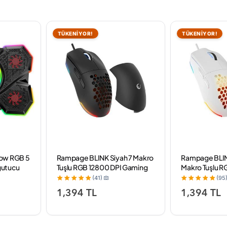
TÜKENİYOR!
TÜKENİYOR!
ow RGB 5
Rampage BLINK Siyah 7 Makro
Rampage BLIN
ğutucu
Tuşlu RGB 12800 DPI Gaming
Makro Tuşlu R
Oyuncu Mouse
Gaming Oyun
(41)
(95
1,394 TL
1,394 TL