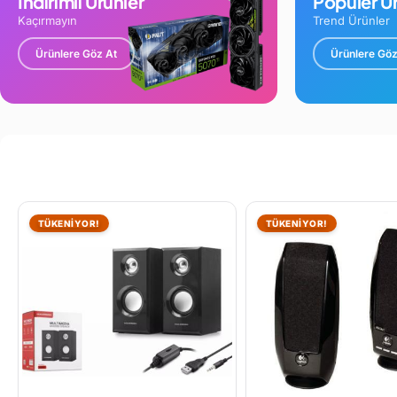
İndirimli Ürünler
Popüler Ür
Kaçırmayın
Trend Ürünler
Ürünlere Göz At
Ürünlere Göz
TÜKENİYOR!
TÜKENİYOR!