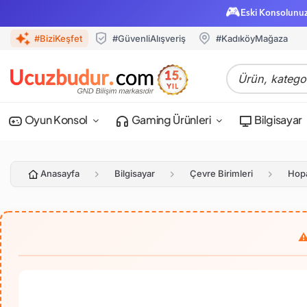
🎮
Eski Konsolunu
#BiziKeşfet
#GüvenliAlışveriş
#KadıköyMağaza
Oyun Konsol
Gaming Ürünleri
Bilgisayar
Anasayfa
Bilgisayar
Çevre Birimleri
Hopa