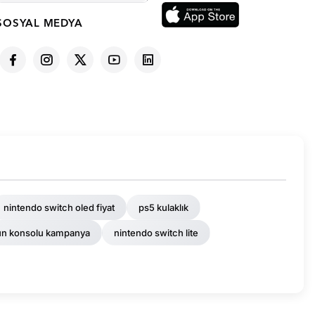
SOSYAL MEDYA
nintendo switch oled fiyat
ps5 kulaklık
un konsolu kampanya
nintendo switch lite