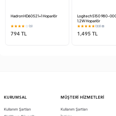
Hadron HD6052 1+1 Hoparlör
Logitech S150 980-000
1.2 W Hoparlör
(3)
(33)
794 TL
1,495 TL
KURUMSAL
MÜŞTERI HIZMETLERI
Kullanım Şartları
Kullanım Şartları