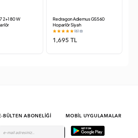
7 2+1 80 W
Redragon Adiemus GS560
TR
arlör
Hoparlör Siyah
BL
(6)
1,695 TL
2
E-BÜLTEN ABONELIĞI
MOBIL UYGULAMALAR