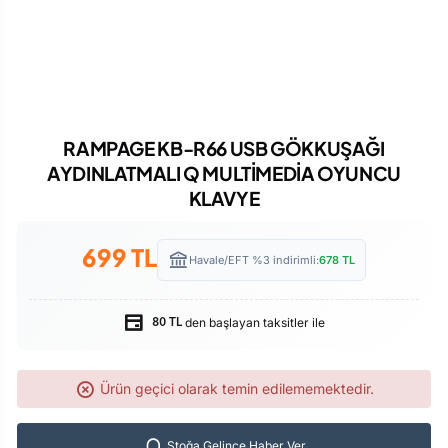
RAMPAGE KB-R66 USB GÖKKUŞAĞI
AYDINLATMALI Q MULTİMEDİA OYUNCU
KLAVYE
699
TL
Havale/EFT %3 indirimli:
678
TL
den başlayan taksitler ile
80 TL
Ürün geçici olarak temin edilememektedir.
Stoğa Gelince Haber Ver