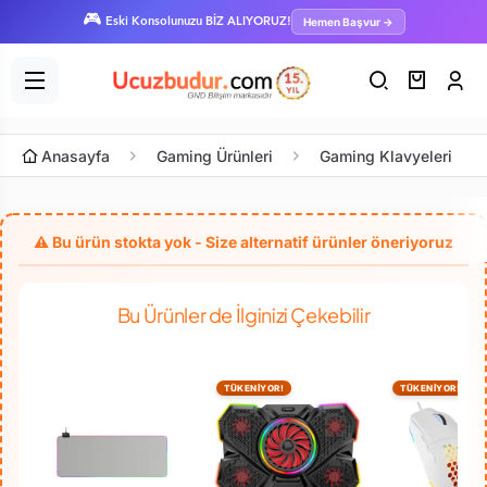
🎮
Hemen Başvur →
Eski Konsolunuzu BİZ ALIYORUZ!
Anasayfa
Gaming Ürünleri
Gaming Klavyeleri
Bu Ürünler de İlginizi Çekebilir
TÜKENİYOR!
TÜKENİYOR!