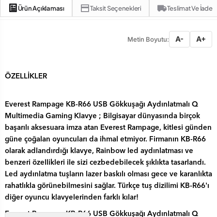
Ürün Açıklaması
Taksit Seçenekleri
Teslimat Ve İade
A-
A+
Metin Boyutu:
ÖZELLİKLER
Everest Rampage KB-R66 USB Gökkuşağı Aydınlatmalı Q
Multimedia Gaming Klavye ; Bilgisayar dünyasında birçok
başarılı aksesuara imza atan Everest Rampage, kitlesi günden
güne çoğalan oyuncuları da ihmal etmiyor. Firmanın KB-R66
olarak adlandırdığı klavye, Rainbow led aydınlatması ve
benzeri özellikleri ile sizi cezbedebilecek şıklıkta tasarlandı.
Led aydınlatma tuşların lazer baskılı olması gece ve karanlıkta
rahatlıkla görünebilmesini sağlar. Türkçe tuş dizilimi KB-R66'ı
diğer oyuncu klavyelerinden farklı kılar!
Everest Rampage KB-R66 USB Gökkuşağı Aydınlatmalı Q