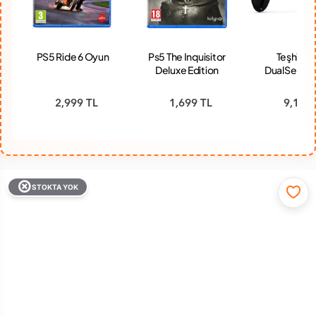
PS5 Ride 6 Oyun
Ps5 The Inquisitor
Teşhir S
Deluxe Edition
DualSense
Oyun
Kablosuz
Oyun Kolu 
2,999 TL
1,699 TL
9,199 
STOKTA YOK