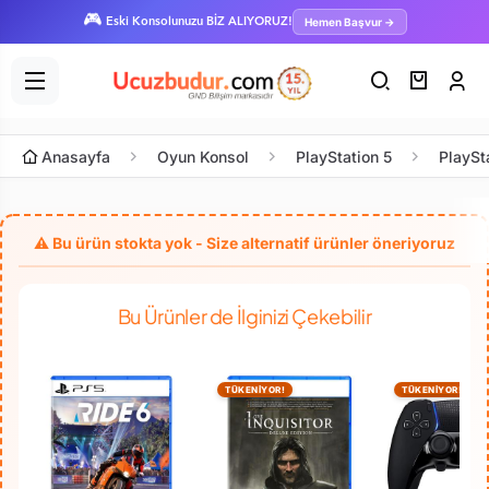
🎮
Hemen Başvur →
Eski Konsolunuzu BİZ ALIYORUZ!
Anasayfa
Oyun Konsol
PlayStation 5
PlaySt
Bu Ürünler de İlginizi Çekebilir
TÜKENİYOR!
TÜKENİYOR!