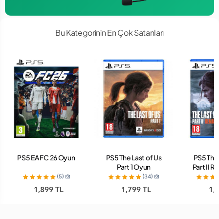
Bu Kategorinin En Çok Satanları
PS5 EA FC 26 Oyun
PS5 The Last of Us
PS5 The 
Part 1 Oyun
Part II 
O
(5)
(34)
1,899 TL
1,799 TL
1,