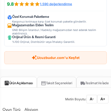
9.8
1.590 değerlendirme
Özel Korumalı Paketleme
Kargonuz kırılmaya karşı özel korumalı paketle gönderilir.
Mağazamızdan Elden Teslim
GND Bilişim İstanbul / Kadıköy mağazamızdan test ederek teslim
alabilirsiniz.
Orijinal Ürün & Resmi Garanti
%100 Orijinal, Distribütör veya İthalatçı Garantili.
Ucuzbudur.com'u Keşfet
Ürün Açıklaması
Taksit Seçenekleri
Teslimat Ve İade
A-
A+
Metin Boyutu:
Oyun Türü Aksiyon