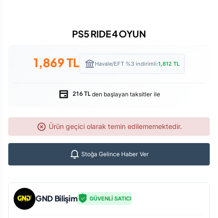
PS5 RIDE 4 OYUN
1,869
TL
Havale/EFT %3 indirimli:
1,812
TL
den başlayan taksitler ile
216 TL
Ürün geçici olarak temin edilememektedir.
Stoğa Gelince Haber Ver
GND Bilişim
GÜVENLİ SATICI