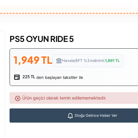
PS5 OYUN RIDE 5
1,949
TL
Havale/EFT %3 indirimli:
1,891
TL
den başlayan taksitler ile
225 TL
Ürün geçici olarak temin edilememektedir.
Stoğa Gelince Haber Ver