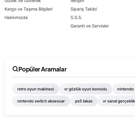
Gizlilik ve Güvenlik
İletişim
Kargo ve Taşıma Bilgileri
Sipariş Takibi
Hakkımızda
S.S.S.
Garanti ve Servisler
Popüler Aramalar
retro oyun makinesi
vr gözlük oyun konsolu
nintendo
nintendo switch aksesuar
ps5 takas
vr sanal gerçekli