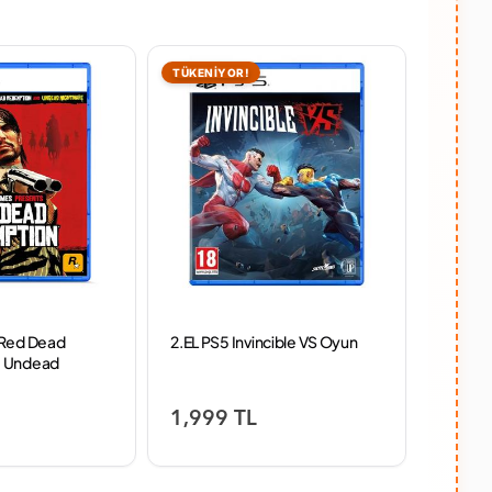
TÜKENİYOR!
 Red Dead
2.EL PS5 Invincible VS Oyun
PS5 UF
+ Undead
enlik Jelatinli
 OYUN
1,999 TL
3,79