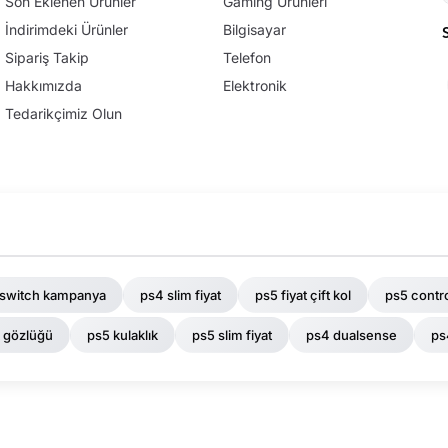
Son Eklenen Ürünler
Gaming Ürünleri
İndirimdeki Ürünler
Bilgisayar
Sipariş Takip
Telefon
Hakkımızda
Elektronik
Tedarikçimiz Olun
 switch kampanya
ps4 slim fiyat
ps5 fiyat çift kol
ps5 contro
k gözlüğü
ps5 kulaklık
ps5 slim fiyat
ps4 dualsense
ps