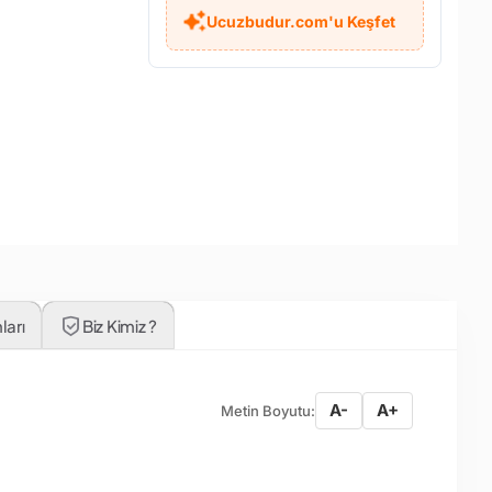
Ucuzbudur.com'u Keşfet
ları
Biz Kimiz ?
A-
A+
Metin Boyutu: