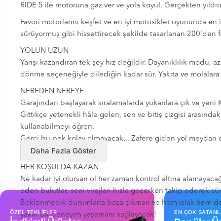
RIDE 5 ile motoruna gaz ver ve yola koyul. Gerçekten yıldı
Favori motorlarını keşfet ve en iyi motosiklet oyununda en i
sürüyormuş gibi hissettirecek şekilde tasarlanan 200'den f
YOLUN UZUN
Yarışı kazandıran tek şey hız değildir. Dayanıklılık modu, 
dönme seçeneğiyle dilediğin kadar sür. Yakıta ve molalara 
NEREDEN NEREYE
Garajından başlayarak sıralamalarda yukarılara çık ve yeni 
Gittikçe yetenekli hâle gelen, sen ve bitiş çizgisi arasınd
kullanabilmeyi öğren.
Gerçi bu pek kolay olmayacak... Zafere giden yol meydan
Daha Fazla Göster
kadar büyük olacak!
HER KOŞULDA KAZAN
Ne kadar iyi olursan ol her zaman kontrol altına alamayacağ
eden bulutlar, seni virajları hızla geçerken takip ederek s
Beklenmedik durumlarla başa çıkman ve hem ıslak hem de ku
ÖZEL TEKLİFLER
EN ÇOK SATAN
yakın bir deneyim yaşamanı sağlayacak!