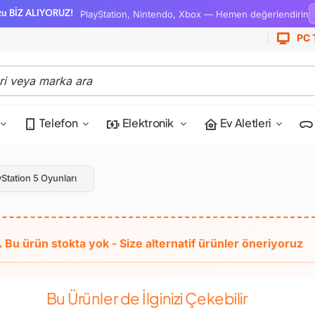
PlayStation, Nintendo, Xbox — Hemen değerlendirin
zu BİZ ALIYORUZ!
PC 
Telefon
Elektronik
Ev Aletleri
yStation 5 Oyunları
Bu Ürünler de İlginizi Çekebilir