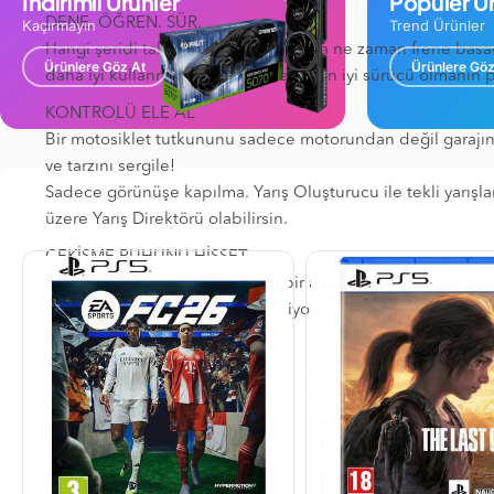
İndirimli Ürünler
Popüler Ür
DENE. ÖĞREN. SÜR.
Kaçırmayın
Trend Ürünler
Hangi şeridi takip edeceğinden veya ne zaman frene basac
Ürünlere Göz At
Ürünlere Göz
daha iyi kullanmayı ve olabileceğin en iyi sürücü olmanın p
KONTROLÜ ELE AL
Bir motosiklet tutkununu sadece motorundan değil garajından
ve tarzını sergile!
Sadece görünüşe kapılma. Yarış Oluşturucu ile tekli yarışla
üzere Yarış Direktörü olabilirsin.
ÇEKİŞME RUHUNU HİSSET
Ekran bölme geri döndü! Artık bir arkadaşına meydan okuyab
Dünyaya değerini göstermek istiyorsan Dayanıklılık yarışla
GARANT SÜRESİ : 24 AY