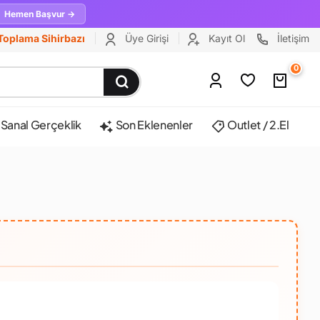
Hemen Başvur →
Toplama Sihirbazı
Üye Girişi
Kayıt Ol
İletişim
0
Sanal Gerçeklik
Son Eklenenler
Outlet / 2.El