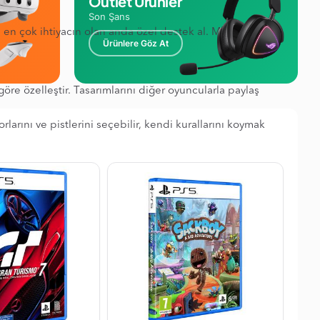
Outlet Ürünler
Son Şans
en çok ihtiyacın olan anda özel destek al. Motoru
Ürünlere Göz At
re özelleştir. Tasarımlarını diğer oyuncularla paylaş
arını ve pistlerini seçebilir, kendi kurallarını koymak
 heyecan verici.