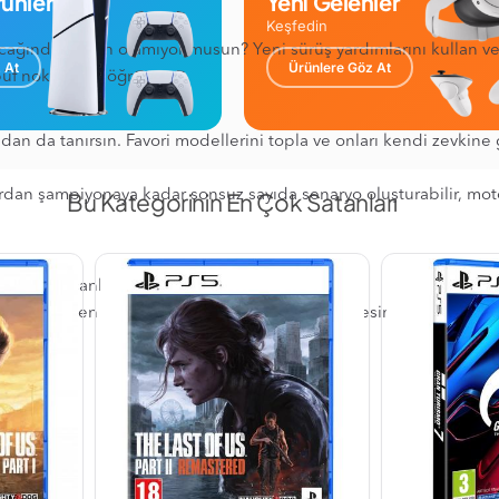
ünler
Yeni Gelenler
Keşfedin
ağından emin olamıyor musun? Yeni sürüş yardımlarını kullan ve 
 At
Ürünlere Göz At
üf noktalarını öğren.
 da tanırsın. Favori modellerini topla ve onları kendi zevkine gö
rdan şampiyonaya kadar sonsuz sayıda senaryo oluşturabilir, motorl
Bu Kategorinin En Çok Satanları
ilir ve canlı olarak kazanabilirsin!
rı seni cidden sınayacak. Çapraz Oyun işlevi sayesinde artık daha