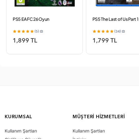
PS5 EA FC 26 Oyun
PS5 The Last of Us Part 
(5)
(34)
1,899 TL
1,799 TL
KURUMSAL
MÜŞTERI HIZMETLERI
Kullanım Şartları
Kullanım Şartları