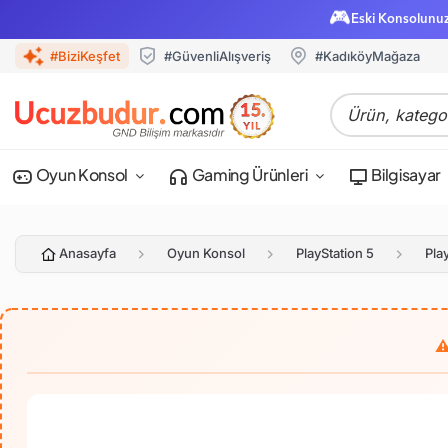
🎮
Eski Konsolunu
#BiziKeşfet
#GüvenliAlışveriş
#KadıköyMağaza
Oyun Konsol
Gaming Ürünleri
Bilgisayar
Anasayfa
Oyun Konsol
PlayStation 5
Pla