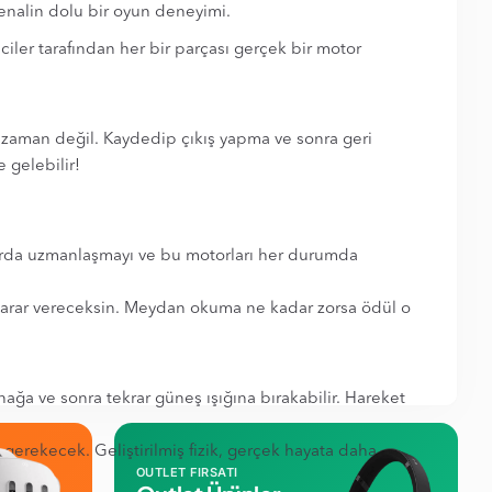
renalin dolu bir oyun deneyimi.
iciler tarafından her bir parçası gerçek bir motor
an zaman değil. Kaydedip çıkış yapma ve sonra geri
 gelebilir!
orlarda uzmanlaşmayı ve bu motorları her durumda
karar vereceksin. Meydan okuma ne kadar zorsa ödül o
nağa ve sonra tekrar güneş ışığına bırakabilir. Hareket
erekecek. Geliştirilmiş fizik, gerçek hayata daha
OUTLET FIRSATI