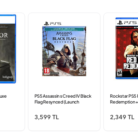
luxe
PS5 Assassin s Creed IV Black
Rockstar PS5
Flag Resynced (Launch
Redemption 
Edition) Oyun
Nightmare - Güv
Kutuda SIFIR
3,599 TL
2,349 TL