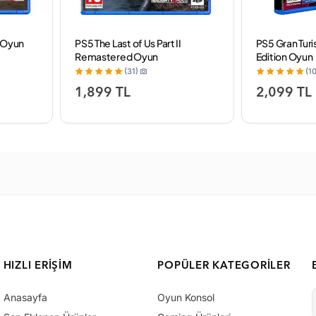
1 Oyun
PS5 The Last of Us Part II
PS5 Gran Tur
Remastered Oyun
Edition Oyun
(31)
(10
1,899 TL
2,099 TL
HIZLI ERIŞIM
POPÜLER KATEGORILER
Anasayfa
Oyun Konsol