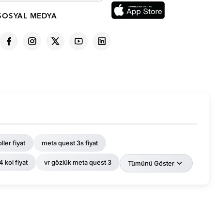
SOSYAL MEDYA
ller fiyat
meta quest 3s fiyat
4 kol fiyat
vr gözlük meta quest 3
Tümünü Göster