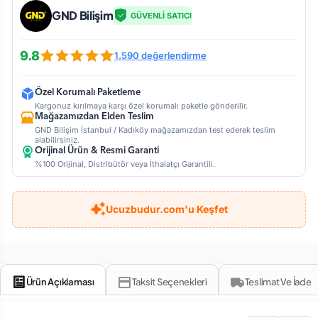
GND Bilişim
GÜVENLİ SATICI
9.8
1.590 değerlendirme
Özel Korumalı Paketleme
Kargonuz kırılmaya karşı özel korumalı paketle gönderilir.
Mağazamızdan Elden Teslim
GND Bilişim İstanbul / Kadıköy mağazamızdan test ederek teslim
alabilirsiniz.
Orijinal Ürün & Resmi Garanti
%100 Orijinal, Distribütör veya İthalatçı Garantili.
Ucuzbudur.com'u Keşfet
Ürün Açıklaması
Taksit Seçenekleri
Teslimat Ve İade