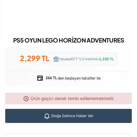
PS5 OYUN LEGO HORİZON ADVENTURES
2,299
TL
Havale/EFT %3 indirimli:
2,230
TL
den başlayan taksitler ile
266 TL
Ürün geçici olarak temin edilememektedir.
Stoğa Gelince Haber Ver