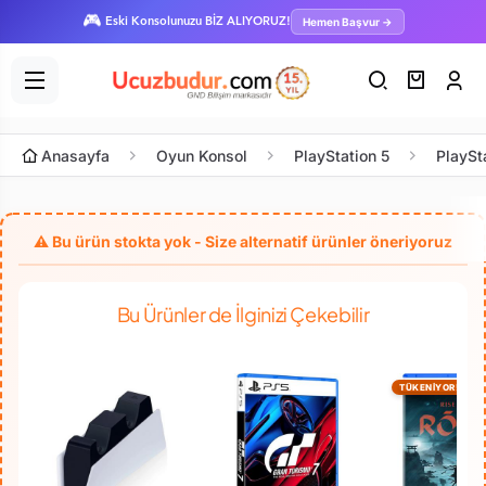
🎮
Hemen Başvur →
Eski Konsolunuzu BİZ ALIYORUZ!
Anasayfa
Oyun Konsol
PlayStation 5
PlaySt
Bu Ürünler de İlginizi Çekebilir
TÜKENİYOR!