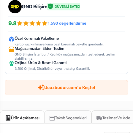
GND Bilişim
GÜVENLİ SATICI
9.8
1.590 değerlendirme
Özel Korumalı Paketleme
Kargonuz kırılmaya karşı özel korumalı paketle gönderilir.
Mağazamızdan Elden Teslim
GND Bilişim İstanbul / Kadıköy mağazamızdan test ederek teslim
alabilirsiniz.
Orijinal Ürün & Resmi Garanti
%100 Orijinal, Distribütör veya İthalatçı Garantili.
Ucuzbudur.com'u Keşfet
Ürün Açıklaması
Taksit Seçenekleri
Teslimat Ve İade