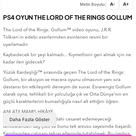
A-
A+
Metin Boyutu:
PS4 OYUN THE LORD OF THE RINGS GOLLUM
The Lord of the Rings: Gollum™ video oyunu, J.R.R.
Tolkien'ın edebi eserlerinden esinlenen resmi bir
uyarlamadır.
Kaybedecek bir şeyi kalmadı... Kıymetlisini geri almak için ne
kadar ileri gidecek?
Yüzük Kardeşliği™ sırasında geçen The Lord of the Rings:
Gollum, bir aksiyon ve macera oyunu olmasının yanı sıra
destansı bir etkileşimli deneyim de sunar. Esrarengiz Gollum
olarak oyna, tehlikeli bir yolculuğa çık ve Orta Dünya'nın en
güçlü karakterlerini kurnazlığıyla nasıl alt ettiğini öğren.
ANLATILMAMIŞ HİKÂYE
Daha Fazla Göster
Birçok kişinin anlatmaya dahi cesaret edemeyeceği
tehlikelerden sağ çıktı ve bunu tek arzusu sayesinde başardı:
Kendisinden çalınanı tekrar ellerinde tutabilmek. Bu ümitsiz