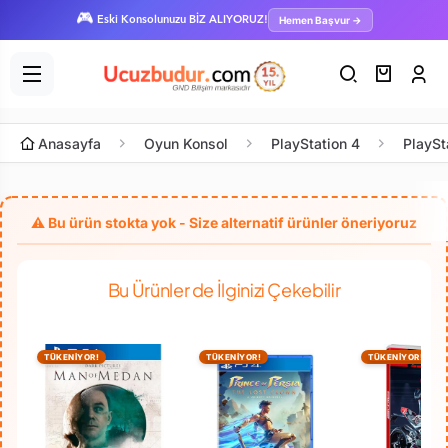
🎮
Hemen Başvur →
Eski Konsolunuzu BİZ ALIYORUZ!
Anasayfa
Oyun Konsol
PlayStation 4
PlaySt
Bu Ürünler de İlginizi Çekebilir
TÜKENİYOR!
TÜKENİYOR!
TÜKENİYOR!