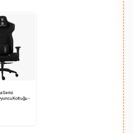
 Serisi
yuncu Koltuğu -