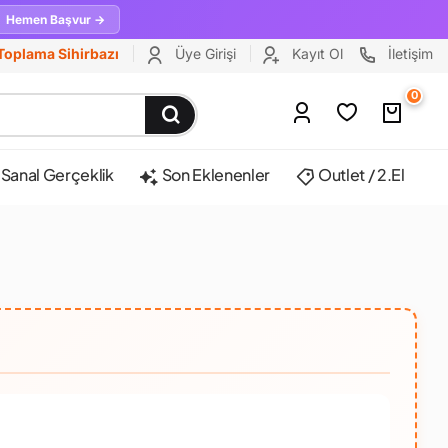
Hemen Başvur →
Toplama Sihirbazı
Üye Girişi
Kayıt Ol
İletişim
0
Sanal Gerçeklik
Son Eklenenler
Outlet / 2.El