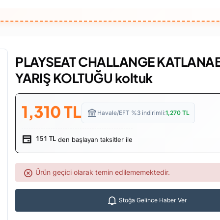
PLAYSEAT CHALLANGE KATLANAB
YARIŞ KOLTUĞU koltuk
1,310
TL
Havale/EFT %3 indirimli:
1,270
TL
den başlayan taksitler ile
151 TL
Ürün geçici olarak temin edilememektedir.
Stoğa Gelince Haber Ver