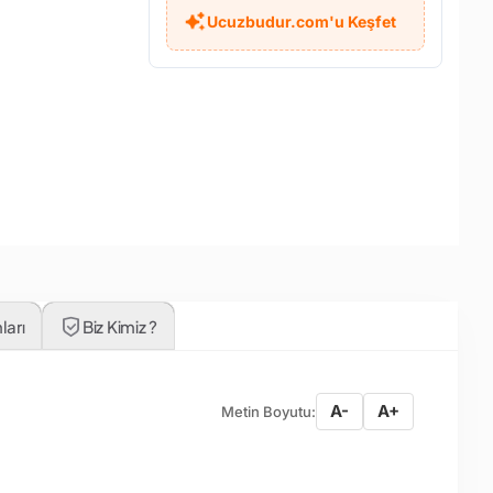
Ucuzbudur.com'u Keşfet
ları
Biz Kimiz ?
A-
A+
Metin Boyutu: