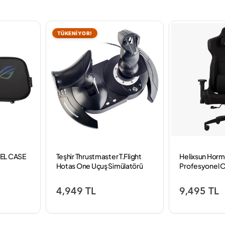
TÜKENİYOR!
EL CASE
Teşhir Thrustmaster T.Flight
Helixsun Horma
Hotas One Uçuş Simülatörü
Profesyonel O
Joystick En Popüler 5 . Joystick
Siyah
4,949 TL
9,495 TL