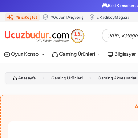
🎮
Eski Konsolunu
#BiziKeşfet
#GüvenliAlışveriş
#KadıköyMağaza
Oyun Konsol
Gaming Ürünleri
Bilgisayar
Anasayfa
Gaming Ürünleri
Gaming Aksesuarları