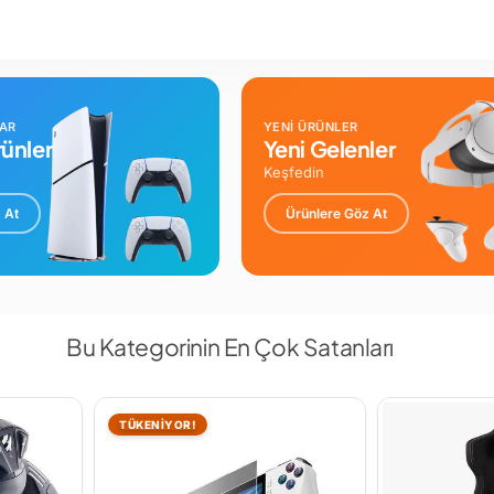
LAR
YENİ ÜRÜNLER
ünler
Yeni Gelenler
Keşfedin
 At
Ürünlere Göz At
Bu Kategorinin En Çok Satanları
TÜKENİYOR!