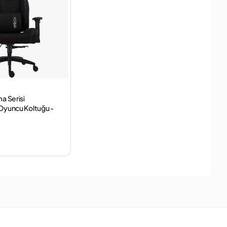
a Serisi
Oyuncu Koltuğu -