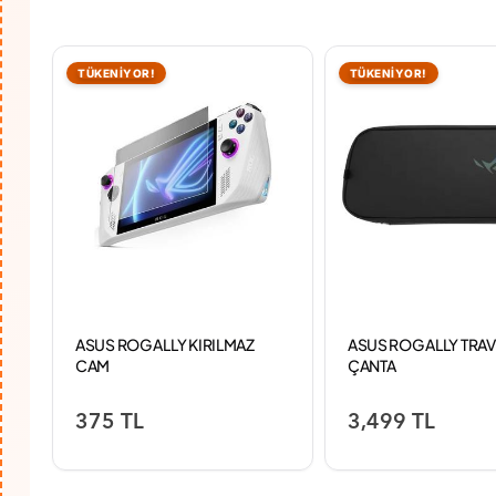
TÜKENİYOR!
TÜKENİYOR!
ASUS ROG ALLY KIRILMAZ
ASUS ROG ALLY TRAV
CAM
ÇANTA
375 TL
3,499 TL