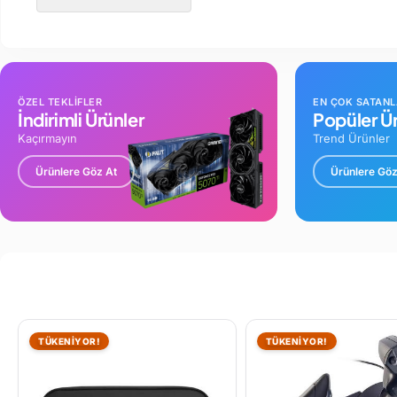
ÖZEL TEKLİFLER
EN ÇOK SATAN
İndirimli Ürünler
Popüler Ür
Kaçırmayın
Trend Ürünler
Ürünlere Göz At
Ürünlere Göz
TÜKENİYOR!
TÜKENİYOR!