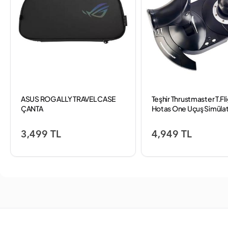
ASUS ROG ALLY TRAVEL CASE
Teşhir Thrustmaster T.Fl
ÇANTA
Hotas One Uçuş Simüla
Joystick En Popüler 5 . J
3,499 TL
4,949 TL