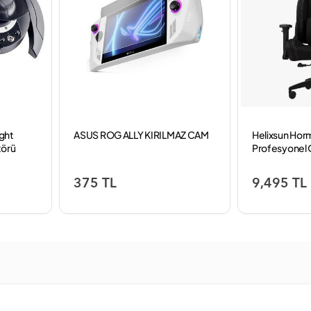
ight
ASUS ROG ALLY KIRILMAZ CAM
Helixsun Horm
törü
Profesyonel 
oystick
Siyah
375 TL
9,495 TL