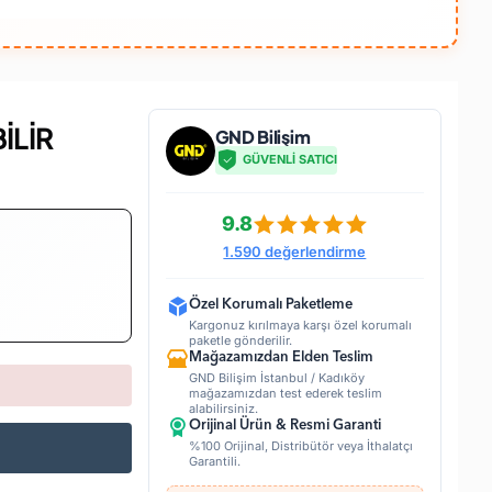
İLİR
GND Bilişim
GÜVENLİ SATICI
9.8
1.590 değerlendirme
Özel Korumalı Paketleme
Kargonuz kırılmaya karşı özel korumalı
paketle gönderilir.
Mağazamızdan Elden Teslim
GND Bilişim İstanbul / Kadıköy
mağazamızdan test ederek teslim
alabilirsiniz.
Orijinal Ürün & Resmi Garanti
%100 Orijinal, Distribütör veya İthalatçı
Garantili.