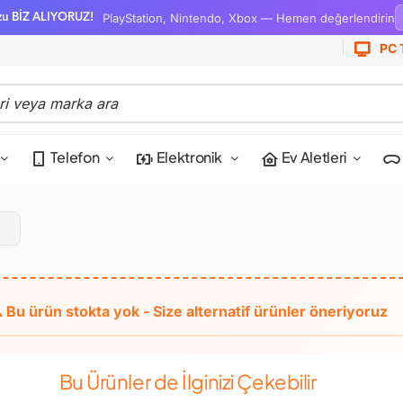
PlayStation, Nintendo, Xbox — Hemen değerlendirin
zu BİZ ALIYORUZ!
PC 
Telefon
Elektronik
Ev Aletleri
Bu Ürünler de İlginizi Çekebilir