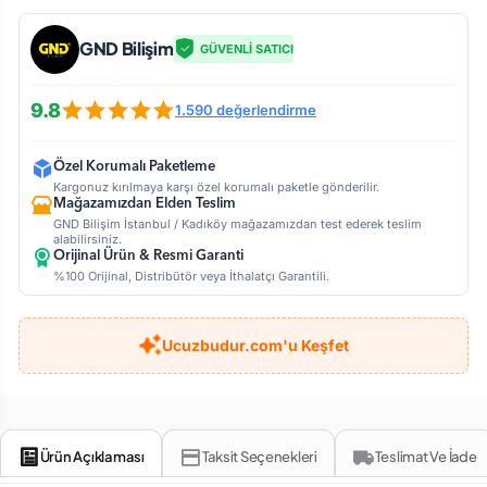
GND Bilişim
GÜVENLİ SATICI
9.8
1.590 değerlendirme
Özel Korumalı Paketleme
Kargonuz kırılmaya karşı özel korumalı paketle gönderilir.
Mağazamızdan Elden Teslim
GND Bilişim İstanbul / Kadıköy mağazamızdan test ederek teslim
alabilirsiniz.
Orijinal Ürün & Resmi Garanti
%100 Orijinal, Distribütör veya İthalatçı Garantili.
Ucuzbudur.com'u Keşfet
Ürün Açıklaması
Taksit Seçenekleri
Teslimat Ve İade