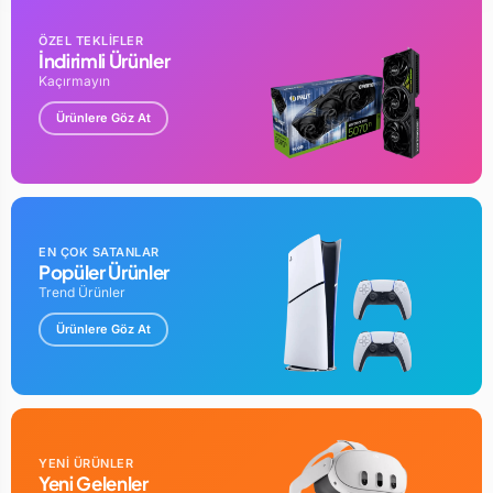
ÖZEL TEKLİFLER
İndirimli Ürünler
Kaçırmayın
Ürünlere Göz At
EN ÇOK SATANLAR
Popüler Ürünler
Trend Ürünler
Ürünlere Göz At
YENİ ÜRÜNLER
Yeni Gelenler