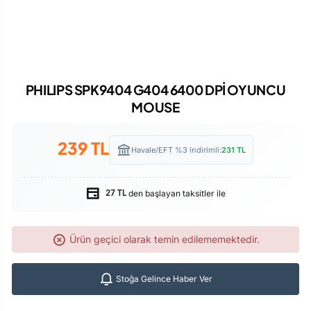
PHILIPS SPK9404 G404 6400 DPİ OYUNCU
MOUSE
239
TL
Havale/EFT %3 indirimli:
231
TL
den başlayan taksitler ile
27 TL
Ürün geçici olarak temin edilememektedir.
Stoğa Gelince Haber Ver