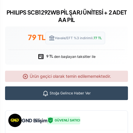
PHILIPS SCB1292WB PİL ŞARJ ÜNİTESİ + 2 ADET
AA PİL
79
TL
Havale/EFT %3 indirimli:
77
TL
den başlayan taksitler ile
9 TL
Ürün geçici olarak temin edilememektedir.
Stoğa Gelince Haber Ver
GND Bilişim
GÜVENLİ SATICI