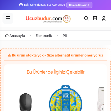
🎮
Hemen Başvur →
Eski Konsolunuzu BİZ ALIYORUZ!
Anasayfa
Elektronik
Pil
Bu Ürünler de İlginizi Çekebilir