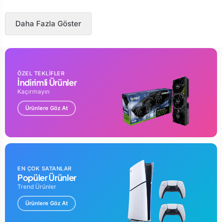
Daha Fazla Göster
ÖZEL TEKLİFLER
İndirimli Ürünler
Kaçırmayın
Ürünlere Göz At
EN ÇOK SATANLAR
Popüler Ürünler
Trend Ürünler
Ürünlere Göz At