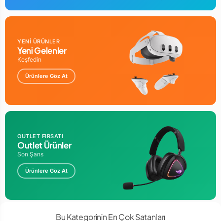
YENİ ÜRÜNLER
Yeni Gelenler
Keşfedin
Ürünlere Göz At
OUTLET FIRSATI
Outlet Ürünler
Son Şans
Ürünlere Göz At
Bu Kategorinin En Çok Satanları