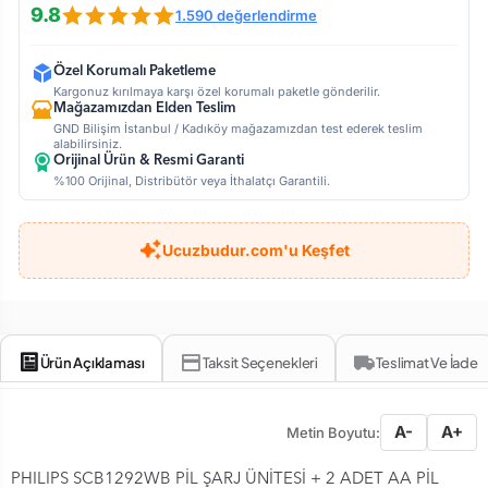
9.8
1.590 değerlendirme
Özel Korumalı Paketleme
Kargonuz kırılmaya karşı özel korumalı paketle gönderilir.
Mağazamızdan Elden Teslim
GND Bilişim İstanbul / Kadıköy mağazamızdan test ederek teslim
alabilirsiniz.
Orijinal Ürün & Resmi Garanti
%100 Orijinal, Distribütör veya İthalatçı Garantili.
Ucuzbudur.com'u Keşfet
Ürün Açıklaması
Taksit Seçenekleri
Teslimat Ve İade
A-
A+
Metin Boyutu:
PHILIPS SCB1292WB PİL ŞARJ ÜNİTESİ + 2 ADET AA PİL