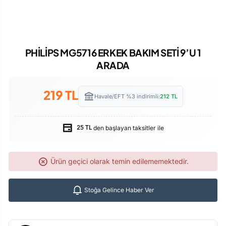
PHİLİPS MG5716 ERKEK BAKIM SETİ 9’U 1
ARADA
219
TL
Havale/EFT %3 indirimli:
212
TL
den başlayan taksitler ile
25 TL
Ürün geçici olarak temin edilememektedir.
Stoğa Gelince Haber Ver