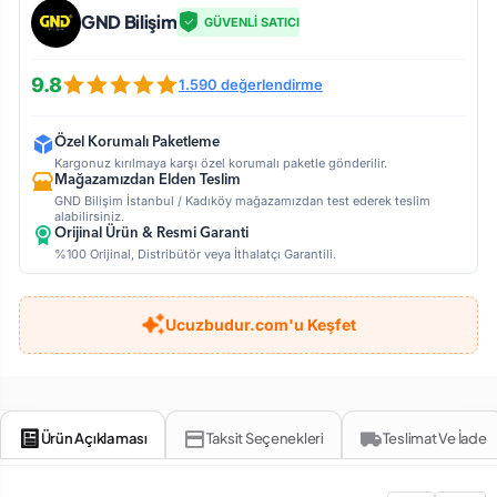
GND Bilişim
GÜVENLİ SATICI
9.8
1.590 değerlendirme
Özel Korumalı Paketleme
Kargonuz kırılmaya karşı özel korumalı paketle gönderilir.
Mağazamızdan Elden Teslim
GND Bilişim İstanbul / Kadıköy mağazamızdan test ederek teslim
alabilirsiniz.
Orijinal Ürün & Resmi Garanti
%100 Orijinal, Distribütör veya İthalatçı Garantili.
Ucuzbudur.com'u Keşfet
Ürün Açıklaması
Taksit Seçenekleri
Teslimat Ve İade