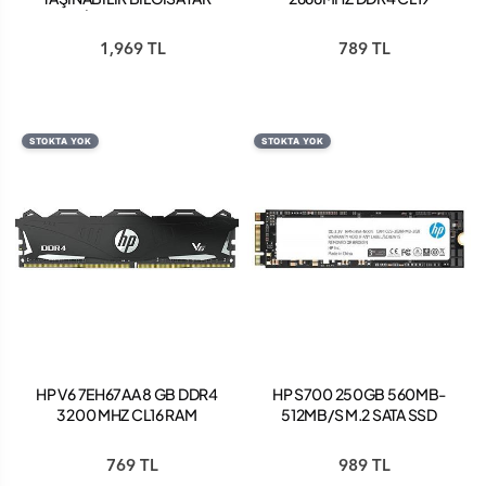
SİYAH 1F5P4AA
NOTEBOOK RAM
1,969 TL
789 TL
STOKTA YOK
STOKTA YOK
HP V6 7EH67AA 8 GB DDR4
HP S700 250GB 560MB-
3200 MHZ CL16 RAM
512MB/S M.2 SATA SSD
2LU79AA
769 TL
989 TL