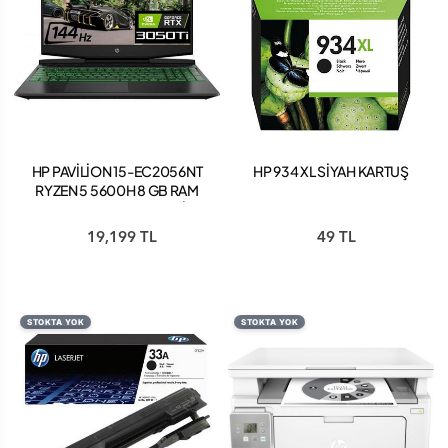
HP PAVİLİON 15-EC2056NT
HP 934 XL SİYAH KARTUŞ
RYZEN 5 5600H 8 GB RAM
512 GB SSD RTX 3050 Tİ 4
GB FREEDOS GAMİNG
19,199 TL
49 TL
NOTEBOOK
STOKTA YOK
STOKTA YOK