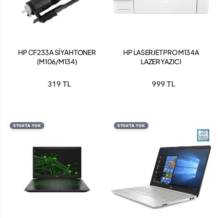
HP CF233A SİYAH TONER
HP LASERJET PRO M134A
(M106/M134)
LAZER YAZICI
319 TL
999 TL
STOKTA YOK
STOKTA YOK