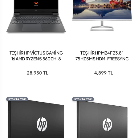
TEŞHİR HP VİCTUS GAMİNG
TEŞHİR HP M24F 23.8"
16 AMD RYZEN 5 5600H, 8
75HZ 5MS HDMI FREESYNC
GB RAM, NVIDIA GEFORCE
FHD MONİTÖR 2D9K0E9
RTX 3060, 512 GB SSD,
28,950 TL
4,899 TL
FREEDOS, MİKA GÜMÜŞÜ,
68P42EA
STOKTA YOK
STOKTA YOK