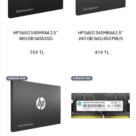
HP S650 345M9AA 2.5"
HP S650 345M8AA 2.5"
480 GB SATA SSD
240 GB 560/450 MB/S
SATA 3 SSD
759 TL
419 TL
STOKTA YOK
STOKTA YOK