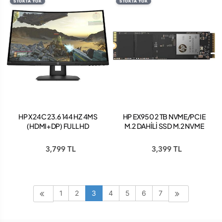
STOKTA YOK
STOKTA YOK
HP X24C 23.6 144 HZ 4MS
HP EX950 2 TB NVME/PCIE
(HDMI+DP) FULL HD
M.2 DAHİLİ SSD M.2 NVME
CURVED FREESYNC
PCIE 3.0 5MS24AA
GAMİNG MONİTÖR
3,799 TL
3,399 TL
1
2
3
4
5
6
7