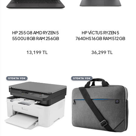
HP 255 G8 AMD RYZEN 5
HP VİCTUS RYZEN 5
5500U 8GB RAM 256GB
7640HS 16 GB RAM 512 GB
SSD 15.6" FHD WİNDOWS 11
SSD RTX 4060 8 GB
GAMİNG NOTEBOOK 144
13,199 TL
36,299 TL
HZ 16-S0023NT 7Z4N1EA
STOKTA YOK
STOKTA YOK