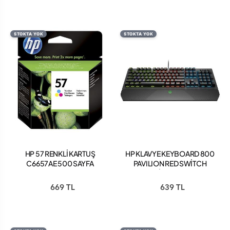
STOKTA YOK
STOKTA YOK
HP 57 RENKLİ KARTUŞ
HP KLAVYE KEYBOARD 800
C6657AE 500 SAYFA
PAVILION RED SWİTCH
GAMİNG KLAVYE
669 TL
639 TL