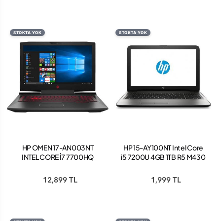
STOKTA YOK
STOKTA YOK
HP OMEN 17-AN003NT
HP 15-AY100NT Intel Core
INTEL CORE İ7 7700HQ
i5 7200U 4GB 1TB R5 M430
32GB 1TB + 512GB SSD
Windows 10
GTX1070 WİNDOWS 10
12,899 TL
1,999 TL
HOME 17.3" 4K