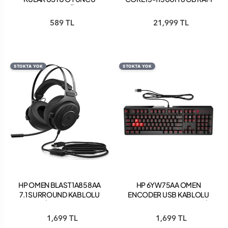
KULAKLIĞI
RTX 3050TI 512 GB SSD
FREEDOS 15.6'' FHD
589 TL
21,999 TL
TAŞINABİLİR BİLGİSAYAR
68N59EA
STOKTA YOK
STOKTA YOK
HP OMEN BLAST 1A858AA
HP 6YW75AA OMEN
7.1 SURROUND KABLOLU
ENCODER USB KABLOLU
GAMİNG KULAKLIK
BROWN CHERRY MEKANİK
Q KLAVYE
1,699 TL
1,699 TL