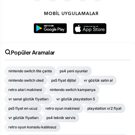
MOBIL UYGULAMALAR
Popüler Aramalar
nintendo switch lite çanta
ps4 yeni oyunlar
nintendo switch oled
ps5 fiyat dijital
vr gözlük satın al
retro atari makinesi
nintendo switch kampanya
vr sanal gözlük fiyatları
vr gözlük playstation 5
ps5 fiyat en ucuz
retro oyun makinesi
playstation vr2 fiyat
vr gözlük fiyatları
ps4 teknik servis
retro oyun konsolu kablosuz