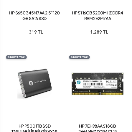
HP S650 345M7AA 2.5" 120
HP S1 16GB 3200MHZ DDR4
GB SATA SSD
RAM 2E2M7AA
319 TL
1,289 TL
STOKTA YOK
STOKTA YOK
HP P500 1TB SSD
HP 7EH98AA S1 8GB
TAŞINABİLİR BİLGİSAYAR
2666MHZ DDR4 CL19