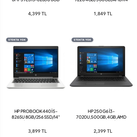
256GB SSD 13.3 WİNDOWS
VGA/WİN.10 15.6"
10 PRO
NOTEBOOK
4,399 TL
1,849 TL
STOKTA YOK
STOKTA YOK
HP PROBOOK 440 İ5-
HP 250 G6 İ3-
8265U 8GB/256 SSD/14"
7020U,500GB,4GB,AMD
WİN.10 PRO FHD
R520,2GB,15.6''WİN 10
PRO NOTEBOOK
3,899 TL
2,399 TL