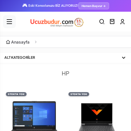
🎮
Hemen Başvur →
Eski Konsolunuzu BİZ ALIYORUZ!
Anasayfa
ALT KATEGORILER
HP
STOKTA YOK
STOKTA YOK