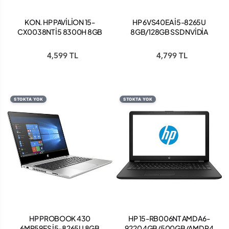
KON. HP PAVİLİON 15-
HP 6VS40EA İ5-8265U
CX0038NT İ5 8300H 8GB
8GB/128GB SSD NVİDİA
256GB SSD GTX1050
MX130-2GB 15.6"
F.DOS 15.6" FHD
NOTEBOOK
4,599 TL
4,799 TL
STOKTA YOK
STOKTA YOK
HP PROBOOK 430
HP 15-RB006NT AMD A6-
6MP59ES İ5-8265U 8GB
9220 4GB/500GB/AMD R4