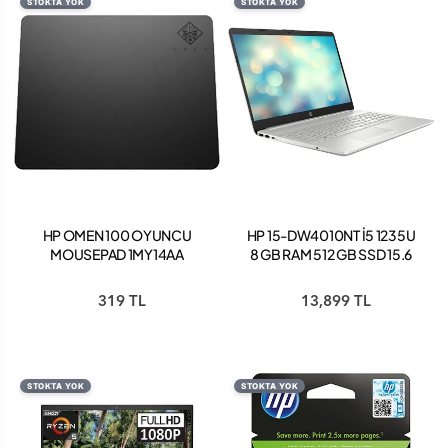
STOKTA YOK
STOKTA YOK
HP OMEN 100 OYUNCU
HP 15-DW4010NT İ5 1235U
MOUSEPAD 1MY14AA
8 GB RAM 512 GB SSD 15.6
NOTEBOOK
319 TL
13,899 TL
STOKTA YOK
STOKTA YOK