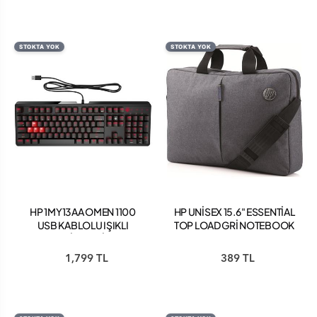
STOKTA YOK
STOKTA YOK
HP 1MY13AA OMEN 1100
HP UNİSEX 15.6" ESSENTİAL
USB KABLOLU IŞIKLI
TOP LOAD GRİ NOTEBOOK
MEKANİK GAMİNG Q
ÇANTASI
KLAVYE
1,799 TL
389 TL