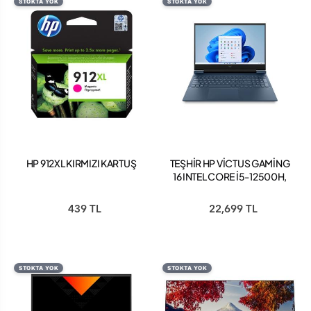
STOKTA YOK
STOKTA YOK
HP 912XL KIRMIZI KARTUŞ
TEŞHİR HP VİCTUS GAMİNG
16 INTEL CORE İ5-12500H,
16 GB RAM GEFORCE RTX
3050 4 GB 512 GB SSD,
439 TL
22,699 TL
FREEDOS
STOKTA YOK
STOKTA YOK